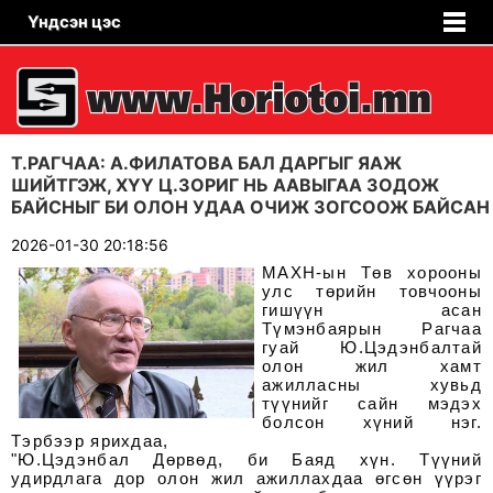
Үндсэн цэс
Т.РАГЧАА: А.ФИЛАТОВА БАЛ ДАРГЫГ ЯАЖ
ШИЙТГЭЖ, ХҮҮ Ц.ЗОРИГ НЬ ААВЫГАА ЗОДОЖ
БАЙСНЫГ БИ ОЛОН УДАА ОЧИЖ ЗОГСООЖ БАЙСАН
2026-01-30 20:18:56
МАХН-ын Төв хорооны
улс төрийн товчооны
гишүүн асан
Түмэнбаярын Рагчаа
гуай Ю.Цэдэн­балтай
олон жил хамт
ажилласны хувьд
түүнийг сайн мэдэх
болсон хүний нэг.
Тэрбээр ярихдаа,
"Ю.Цэдэнбал Дөрвөд, би Баяд хүн. Түүний
удирдлага дор олон жил ажиллахдаа өгсөн үүрэг