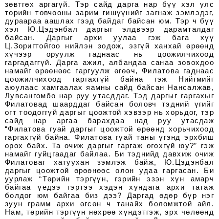
зөвтгөх аргагүй. Тэр сайд дарга нар бүү хэл улс
төрийн товчооны зарим гишүүнийг загнаж зэмлэдэг,
дураараа аашлах гээд байдаг байсан юм. Тэр ч бүү
хэл Ю.Цэдэнбал даргыг элдвээр дарамталдаг
байсан. Даргыг архи уулаа гэж бага хүү
Ц.Зоригтойгоо нийлэн зодож, эзгүй ханхай өрөөнд
хүчээр оруулж гаднаас нь цоожилчихоод
гаргадаггүй. Дарга ажил, албандаа санаа зовохдоо
намайг өрөөнөөс гаргуулж өгөөч, Филатова гаднаас
цоожилчихоод гаргахгүй байна гэж Нийгмийг
аюулаас хамгаалах яамны сайд байсан Нансалжав,
Лувсангомбо нар руу утасддаг. Тэд даргыг гаргахыг
Филатовад шаарддаг байсан боловч тэдний үгийг
огт тоодоггүй даргыг цоожтой хэвээр нь хорьдог, тэр
сайд нар аргаа барахдаа над руу утасдаж
“Филатова гуай даргыг цоожтой өрөөнд хорьчихоод
гаргахгүй байна. Филатова гуай таны үгэнд эрхбиш
орох байх. Та очиж даргыг гаргаж өгөхгүй юу?” гэж
намайг гуйцгаадаг байлаа. Би тэднийд давхиж очиж
Филатоваг хатуухан зэмлэж байж, Ю.Цэдэнбал
даргыг цоожтой өрөөнөөс олон удаа гаргасан. Би
уурлаж “Төрийн тэргүүн, гэрийн эзэн хүн амарч
байгаа үедээ гэртээ хэдэн хундага архи татаж
болдог юм байгаа биз дээ? Даргад өдөр бүр нэг
зуун грамм архи өгсөн ч танайх боломжтой айл.
Нам, төрийн тэргүүн нөхрөө хүндэтгэж, эрх чөлөөнд