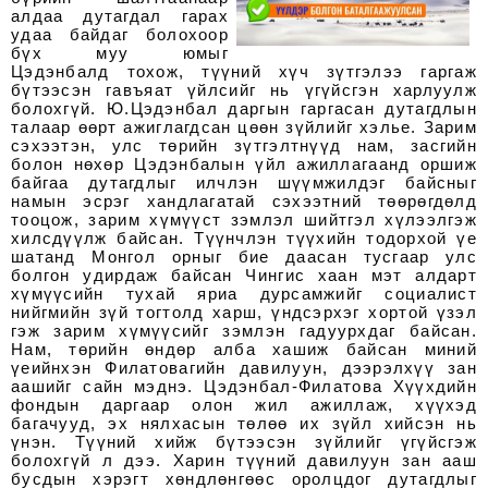
алдаа дутагдал гарах
удаа байдаг болохоор
бүх муу юмыг
Цэдэнбалд тохож, түүний хүч зүтгэлээ гаргаж
бүтээсэн гавъяат үйлсийг нь үгүйсгэн харлуулж
болохгүй. Ю.Цэдэнбал даргын гаргасан дутагдлын
талаар өөрт ажиглагдсан цөөн зүйлийг хэлье. Зарим
сэхээтэн, улс төрийн зүтгэлтнүүд нам, засгийн
болон нөхөр Цэдэнбалын үйл ажиллагаанд оршиж
байгаа дутагдлыг илчлэн шүүмжилдэг байсныг
намын эсрэг хандлагатай сэхээтний төөрөгдөлд
тооцож, зарим хүмүүст зэмлэл шийтгэл хүлээлгэж
хилсдүүлж байсан. Түүнчлэн түүхийн тодорхой үе
шатанд Монгол орныг бие даасан тусгаар улс
болгон удирдаж байсан Чингис хаан мэт алдарт
хүмүүсийн тухай яриа дурсамжийг социалист
нийгмийн зүй тогтолд харш, үндсэрхэг хортой үзэл
гэж зарим хүмүүсийг зэмлэн гадуурхдаг байсан.
Нам, төрийн өндөр алба хашиж байсан миний
үеийнхэн Филатовагийн давилуун, дээрэлхүү зан
аашийг сайн мэднэ. Цэдэнбал-Филатова Хүүхдийн
фондын даргаар олон жил ажиллаж, хүүхэд
багачууд, эх нялхасын төлөө их зүйл хийсэн нь
үнэн. Түүний хийж бүтээсэн зүйлийг үгүйсгэж
болохгүй л дээ. Харин түүний давилуун зан ааш
бусдын хэрэгт хөндлөнгөөс оролцдог дутагдлыг