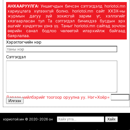
АНХААРУУЛГА:
Уншигчдын бичсэн сэтгэгдэлд horiotoi.mn
хариуцлага хүлээхгүй болно. horiotoi.mn сайт ХХЗХ-ны
журмын дагуу зүй зохисгүй зарим үг, хэллэгийг
хязгаарласан тул Та сэтгэгдэл бичихдээ бусдын эрх
ашгийг хүндэтгэн үзнэ үү. Таныг horiotoi.mn сайтад зочлон
өөрийн санал бодлоо чөлөөтэй илэрхийлж байгаад
баярлалаа.
Хэрэглэгчийн нэр
Сэтгэгдэл
Дараах нийлбэрийг тоогоор оруулна уу. Нэг+Xoёp=
хориотой.мн © 2020-2026 он