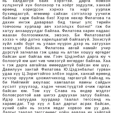
нь халдахгүй байх хэрэгтэй. Дарга номхон
хүлцэнгүй хүн болохоор та хоёрт зодуулж, ханхай
өрөөнд хоригдсон хэрнээ та нарт уурлаж
бухимдахгүй, өгөөмөр сайхан сэтгэлээр уучилж
байгааг харж байгаа биз! Хэрэв нөхөр Филатова та
дахин ингэж даварвал бид таныг улс төрийн
товчооны хурлаар авч хэлэлцэх болно!” гэж би
хатуу анхааруулдаг байлаа. Филатова харин надаас
жаахан болгоомжилж, эмээнэ. Би Филатоватай
хэзээ ч ойр дотно харилцаатай байгаагүй. Зохисгүй
зүйл хийх бүрт нь улаан нүүрэн дээр нь хатуухан
зэмлэдэг байсан. Филатова авгай намайг учир
дүрсгүй загналаа гэж цааш нь алтан хошуу өргөдөг
байсан шиг байгаа юм. Гэвч Цэдэнбал дарга юу ч
болоогүй юм шиг чив чимээгүй өнгөрдөг байлаа. Хаа
ч гэж дарга авгайгаа өмөөрдөггүй байсан юм шүү.
Давилуун зантай Филатова Ю.Цэдэнбалыг гурван
удаа хүү Ц.Зоригтойгоо элбэн зодож, ханхай өрөөнд
хүчээр оруулж цоожилчихоод гаргахгүй байхад нь
би Нийгмийг аюулаас хамгаалах яамны сайдын
хүсэлт үзүүлээд, хэдэн чекистүүдтэй очиж гаргаж
байсан юм. Том хүү Слава нь өндөр мэдлэг
боловсролтой аав шигээ даруухан залуу байлаа.
Идэр залуудаа зуурдаар таалал төгссөнд нь
харамсдаг. Тэр хүү л Бал даргыг асрах байсан,
хүний сайн нь эхэлж явдаг хорвоо юм уу даа.
Даргыг таалал төгссөнөөс хойш аавдаа их хайртай