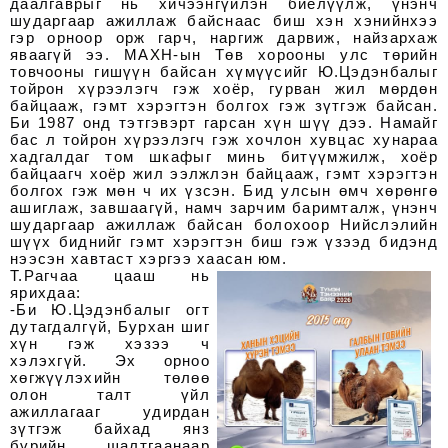
даалгаврыг нь хичээнгүйлэн биелүүлж, үнэнч
шударгаар ажиллаж байснаас биш хэн хэнийнхээ
гэр орноор орж гарч, наргиж дарвиж, найзархаж
яваагүй ээ. МАХН-ын Төв хорооны улс төрийн
товчооны гишүүн байсан хүмүүсийг Ю.Цэдэнбалыг
тойрон хүрээлэгч гэж хоёр, гурван жил мөрдөн
байцааж, гэмт хэрэгтэн болгох гэж зүтгэж байсан.
Би 1987 онд тэтгэвэрт гарсан хүн шүү дээ. Намайг
бас л тойрон хүрээлэгч гэж хочлон хувцас хунараа
хадгалдаг том шкафыг минь битүүмжилж, хоёр
байцаагч хоёр жил ээлжлэн байцааж, гэмт хэрэгтэн
болгох гэж мөн ч их үзсэн. Бид улсын өмч хөрөнгө
ашиглаж, завшаагүй, намч зарчим баримталж, үнэнч
шударгаар ажиллаж байсан болохоор Нийслэлийн
шүүх биднийг гэмт хэрэгтэн биш гэж үзээд бидэнд
нээсэн хавтаст хэргээ хаасан юм.
Т.Рагчаа цааш нь
ярихдаа:
-Би Ю.Цэдэнбалыг огт
дутагдалгүй, Бурхан шиг
хүн гэж хэзээ ч
хэлэхгүй. Эх орноо
хөгжүүлэхийн төлөө
олон талт үйл
ажиллагааг удирдан
зүтгэж байхад янз
бүрийн шалтгаанаар