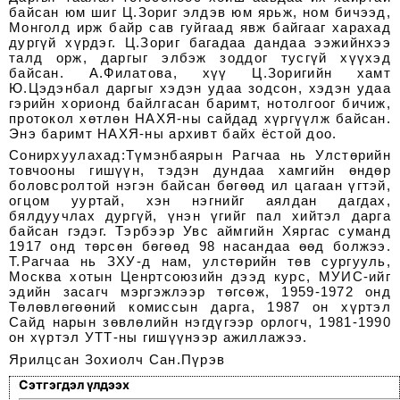
байсан юм шиг Ц.Зориг элдэв юм ярьж, ном бичээд,
Монголд ирж байр сав гуйгаад явж байгааг харахад
дургүй хүрдэг. Ц.Зориг багадаа дандаа ээжийнхээ
талд орж, даргыг элбэж зоддог тусгүй хүүхэд
байсан. А.Филатова, хүү Ц.Зоригийн хамт
Ю.Цэдэнбал даргыг хэдэн удаа зодсон, хэдэн удаа
гэрийн хорионд байлгасан баримт, нотолгоог бичиж,
протокол хөтлөн НАХЯ-ны сайдад хүргүүлж байсан.
Энэ баримт НАХЯ-ны архивт байх ёстой доо.
Сонирхуулахад:Түмэнбаярын Рагчаа нь Улстөрийн
товчооны гишүүн, тэдэн дундаа хамгийн өндөр
боловсролтой нэгэн байсан бөгөөд ил цагаан үгтэй,
огцом ууртай, хэн нэгнийг аялдан дагдах,
бялдуучлах дургүй, үнэн үгийг пал хийтэл дарга
байсан гэдэг. Тэрбээр Увс аймгийн Хяргас суманд
1917 онд төрсөн бөгөөд 98 насандаа өөд болжээ.
Т.Рагчаа нь ЗХУ-д нам, улстөрийн төв сургууль,
Москва хотын Ценртсоюзийн дээд курс, МУИС-ийг
эдийн засагч мэргэжлээр төгсөж, 1959-1972 онд
Төлөвлөгөөний комиссын дарга, 1987 он хүртэл
Сайд нарын зөвлөлийн нэгдүгээр орлогч, 1981-1990
он хүртэл УТТ-ны гишүүнээр ажиллажээ.
Ярилцсан Зохиолч Сан.Пүрэв
Сэтгэгдэл үлдээх