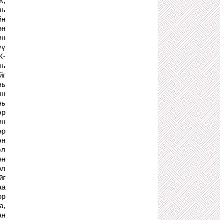
К,
ТӨРИЙН ХАР ХЭРҮҮЛЧ
вь
1 сарын өмнө
йн
500 ТЭРБУМЫГ АВСАН ХЯТАД
өн
КОМПАНИЙН МӨНГӨӨР АЯЛСАН
ин
НИЙСЛЭЛИЙН ХУРГАН ДАРГА НАРТ
ХАРИУЦЛАГА ТООЦЪЁ!
үү
2 сарын өмнө
К-
нь
З.ТӨМӨРТӨМӨӨ, Ч.ТӨГСДЭЛГЭР
ХОЁРЫН ХОРШСОН ТӨГС ЛУЙВАР
йг
2 сарын өмнө
нь
ын
ТӨРИЙН ӨМЧИЙН БОДЛОГО
нь
ЗОХИЦУУЛАЛТЫН ГАЗАР ТӨРИЙН
БУС БАЙГУУЛЛАГЫН ӨМЧИЙГ
эр
ЭЗЭМШИЛДЭЭ АВАХААР УЛАЙРЧ
ин
БАЙНА
өр
2 сарын өмнө
эн
С.АМАРСАЙХАН: ХУУЛЬ ИРГЭНЭЭ
эл
ХАМГААЛДАГ ШИГ ХУУЛЬ
өн
САХИУЛАГЧДАА Ч ХАМГААЛДАГ
БАЙХ ЁСТОЙ!
ол
2 сарын өмнө
йг
аа
Х.НЯМБААТАР, О.ЭНХБААТАР
НАРЫН УДИРДСАН УЛС ДАМНАСАН
ор
АРХИДАЛТААС БОЛЖ НЭГЭН ЗАЛУУ
а,
АМИА АЛДЖЭЭ
ан
2 сарын өмнө