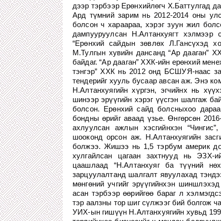
дээр тэрбээр Ерөнхийлөгч Х.Баттулгад да
Ард түмний зарим нь 2012-2014 оны ул
болсон ч хараараа, хэрэг зуун жил болс
дампууруулсан Н.Алтанхуягт хэлмээр 
“Ерөнхий сайдын зөвлөх Л.Гансүхэд хо
М.Тулгын хувийн дансанд “Ар дааган” ХХ
байдаг. “Ар дааган” ХХК-ийн ерөнхий мене
тэнгэр” ХХК нь 2012 онд БСШУЯ-наас за
тендерийг хууль бусаар авсан аж. Энэ ко
Н.Алтанхуягийн хүргэн, эгчийнх нь хүүх
шинээр эрүүгийн хэрэг үүсгэн шалгаж бай
болсон. Ерөнхий сайд болсныхоо дараа 
бондны өрийг аваад үзье. Өнгөрсөн 201
ахлуулсан ажлын хэсгийнхэн “Чингис”
шооконд орсон аж. Н.Алтанхуягийн засг
болжээ. Жишээ нь 1,5 тэрбум америк до
хулгайлсан цагаан захтнууд нь ЭЗХ-и
цаашлаад “Н.Алтанхуяг ба түүний нөх
зарцуулалтанд шалгалт явуулахад тэндээс
мөнгөний учгийг эрүүгийнхэн шиншлэхэд
асан тэрбээр өөрийгөө бараг л хэлмэгдс
тэр аалзны тор шиг сүлжээг бий болгож ч
УИХ-ын гишүүн Н.Алтанхуягийн хувьд 199