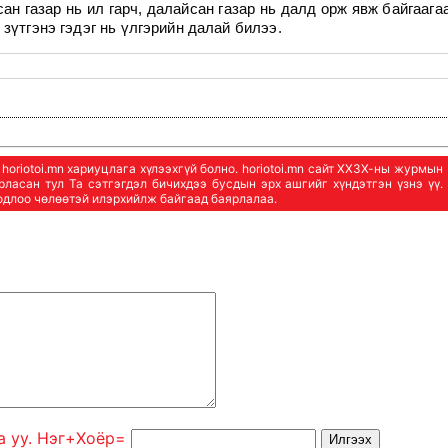
н газар нь ил гарч, далайсан газар нь далд орж явж байгаага
зүтгэнэ гэдэг нь үлгэрийн далай билээ.
oriotoi.mn хариуцлага хүлээхгүй болно. horiotoi.mn сайт ХХЗХ-ны журмын
арласан тул Та сэтгэгдэл бичихдээ бусдын эрх ашгийг хүндэтгэн үзнэ үү.
бодлоо чөлөөтэй илэрхийлж байгаад баярлалаа.
а уу. Нэг+Xoёp=