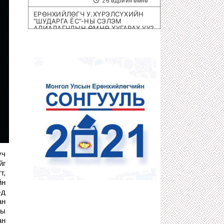
26 өдрийн өмнө
ЕРӨНХИЙЛӨГЧ У.ХҮРЭЛСҮХИЙН
“ШУДАРГА ЁС”-НЫ СЭЛЭМ
АЛИАЛАГЧДЫН ӨМНӨ ХУГАРАХ УУ?
1 сарын өмнө
ОЛИМПИЙН ЭРХ ОЛГОХ ШИРЭЭНИЙ
ТЕННИСНИЙ ОЛОН УЛСЫН
ТЭМЦЭЭН МОНГОЛД БОЛНО
1 сарын өмнө
ХОТЫН 8 НЭРИЙН БАРААНЫ
ДЭЛГҮҮРҮҮД ДАМПУУРЧ НИХТ
З.ТӨМӨРТӨМӨӨГИЙН “SEX SHOP”
ЦЭЦЭГЛЭН ХӨГЖЖЭЭ
1 сарын өмнө
ХУУЛЬЧ Г.ЭРДЭНЭБАТ: С.ЗОРИГИЙН
АЛЛАГЫГ УРДААС МАШ НАРИЙН
ТӨЛӨВЛӨСӨН БАЙСАН
үч
1 сарын өмнө
йг
П.ГАНБАЯР НАЧИНГ ТАМЛАЖ
т,
АЛСАН ЦАГДАА НАР ЯМАР Ч ЯЛ
АВААГҮЙ
йн
1 сарын өмнө
-д
ан
МЕГА ХУЛГАЙЧ Х.НЯМБААТАРЫГ
ны
“ШУВУУ АЖИЛЛАГААГААР” НЬ
ДӨНГӨЛӨН АВЧРАХ ЦАГ БОЛЖЭЭ!
ан