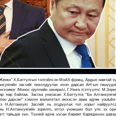
 “Женко” Х.Баттулгын толгойлсон МоАХ фракц, Ардын намтай х
анхуягийн засгийг онхолдуулах кноп дарсан АН-ын гишүүди
эчимэг /Монос группийн захирал/, Г.Уянга /сэтгүүлч/, М.Зориг
ар нар байлаа. Засгаа унагасан Х.Баттулга “Би Алтанхуяги
опоо дарсан” хэмээн малилзтал инээсэн яриа өдгөө youtube
э Н.Алтанхуяг Засгийг нь огцруулах гол хорыг найруулс
 нь Н.Алтанхуягийн зорилго, итгэл үнэмшил бол улс эх ор
эгт тавьдаг хүн. Түүний идэж уусан баримт баригдахын дава