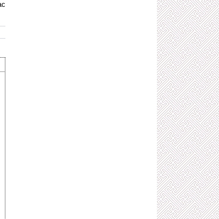
ас
ХОТЫН АВЛИГАЧДЫН УУРАГ ТАРХИ
БОЛСОН О.ЭНХБААТАРЫГ ХУУЛИЙН
ГАДНА ҮЛДЭЭХ ВИЙ!
2 сарын өмнө
ЭХИЙГЭЭ АВРАХЫН ТУЛД ГУРВАН
ОРГОДЛЫГ ХӨНӨӨСӨН ХҮҮ
2 сарын өмнө
Ю.ЦЭДЭНБАЛЫН ДОР АЖИЛЛАЖ
БАЙСАН НАХЯ-НЫ АЛУУРЧИД
2 сарын өмнө
ХОТЫН ЗАМ ЗАСВАРЫН ДАРГА
О.ЭНХБААТАР ГЭГЧ ЯСНЫ
АВЛИГАЧИЙГ ХУУЛЬ ДУУДАХ ЦАГ
БОЛСОН!
2 сарын өмнө
ЭЛСЭЛТИЙН ШАЛГАЛТЫН
ДАВТЛАГА ӨГӨХ НЭРЭЭР
СУРАГЧДЫГ ХҮЧИРХИЙЛСЭН ХЭРЭГ
ЮУ БОЛЖ ДУУСАВ?
2 сарын өмнө
Х.БАТТУЛГА, С.БАЯРЦОГТ ХОЁРЫН
ХЭН НЬ УЛСАА ХОРЛОСОН БЭ?
2 сарын өмнө
ХҮНИЙ АМЬ ХӨНӨӨСӨН ХЭРЭГ