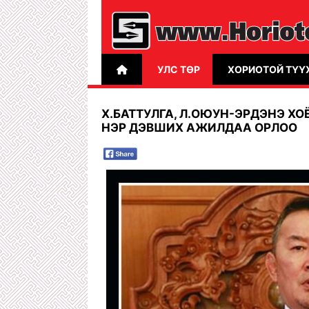
УЛС ТӨР
ХОРИОТОЙ ТҮҮ
Х.БАТТУЛГА, Л.ОЮУН-ЭРДЭНЭ Х
НЭР ДЭВШИХ АЖИЛДАА ОРЛОО