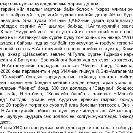
гаар орж сүнсээ худалдсан юм. Баримт дурдъя:
стөрийн үйл явдлыг мартсан байж болох ч “хэрээ мянган ж
он ч цайрахгүй” гэдэг үгийг зургаан жилийн дотор АН-ыг бүр
санагдана. Энэ тухай УЕП-ын ДАБХ-ийн дарга ярилцлагад
лбогдох хэргийг АТГ шалгаж байхад Н.Алтанхуягийн зөвл
К-аас “Нүүрсний үнэ” гэсэн утгатай их хэмжээний мөнгө орс
жер нь Н.Алтанхуягийн хүргэн буюу том охиных нь нөхөр. “Алт
рласан байрны гаднах талбайг тохижуулах 4 тэрбум төгрөги
мпаний эзэн нь Н.Алтанхуягийн төрсөн эгчийнх нь хүүхэд. Хож
эд, эхнэр Ц.Насанбат, зөвлөх М.Тулга, хүргэн Г.Дэнзэн нар
сан ч Х.Баттулгыг Ерөнхийлөгч болох үед эл хэрэг хэрэгсэхг
Н.Алтанхуягийн гадаадаас зээлсэн “Чингис” бонд, “Самура
6-2020 оны парламентын үед УИХ-ын гишүүн Л.Энх-Амгаланга
, “Самурай” бондын зарцуулалтын тайланд шалгалт хийгэ
ийн газрын үед бондын мөнгөөр хэдэн нөхөд гараа угаах ш
лларын “Чингис” бонд, 600 сая долларын “Самурай” бондно
йн сайд Н.Батбаяр, “Хөгжлийн банк”-ны захирал Н.Мөнхб
өд” багтдаг. Тухайн үед Аудитын ерөнхий газраас бонд
 20 тэрбум төгрөг ор сураггүй алга болсныг тогтоосон. Энэ 
 Н.Алтанхуягийн ойрын ах дүүс рүү чиглэдэг аж. АН-ын дар
эн, шулуун шударга гэж цоллох нь холгүй жүжиглэдэг. Үнэнд
аджээ.
4 оны УИХ-ын сонгуулиас хойш улстөрд зүтгэснээсээ хойш ур