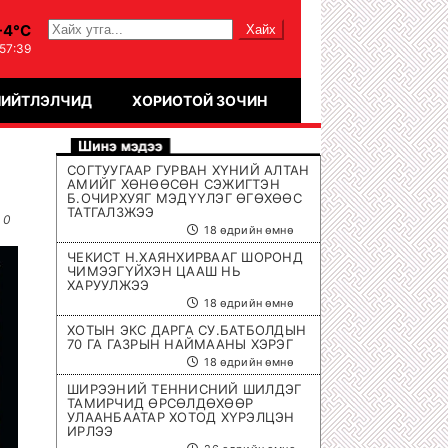
-4°C
:57:40
НИЙТЛЭЛЧИД
ХОРИОТОЙ ЗОЧИН
СОГТУУГААР ГУРВАН ХҮНИЙ АЛТАН
АМИЙГ ХӨНӨӨСӨН СЭЖИГТЭН
Б.ОЧИРХУЯГ МЭДҮҮЛЭГ ӨГӨХӨӨС
ТАТГАЛЗЖЭЭ
0
18 өдрийн өмнө
ЧЕКИСТ Н.ХАЯНХИРВААГ ШОРОНД
ЧИМЭЭГҮЙХЭН ЦААШ НЬ
ХАРУУЛЖЭЭ
18 өдрийн өмнө
ХОТЫН ЭКС ДАРГА СУ.БАТБОЛДЫН
70 ГА ГАЗРЫН НАЙМААНЫ ХЭРЭГ
18 өдрийн өмнө
ШИРЭЭНИЙ ТЕННИСНИЙ ШИЛДЭГ
ТАМИРЧИД ӨРСӨЛДӨХӨӨР
УЛААНБААТАР ХОТОД ХҮРЭЛЦЭН
ИРЛЭЭ