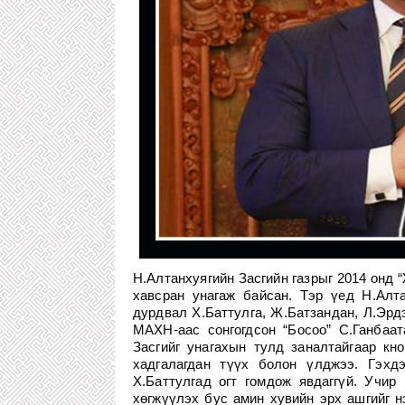
Н.Алтанхуягийн Засгийн газрыг 2014 онд
хавсран унагаж байсан. Тэр үед Н.Алт
дурдвал Х.Баттулга, Ж.Батзандан, Л.Эрдэн
МАХН-аас сонгогдсон “Босоо” С.Ганбаат
Засгийг унагахын тулд заналтайгаар кн
хадгалагдан түүх болон үлджээ. Гэхдэ
Х.Баттулгад огт гомдож явдаггүй. Учир
хөгжүүлэх бус амин хувийн эрх ашгийг н