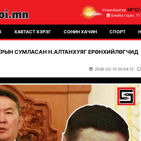
14°C/
Улаанбаатар
Бямба гараг,
11
Х
ХАВТАСТ ХЭРЭГ
СОНИН ХАЧИН
СПОРТ
ОЁРЫН СУМЛАСАН Н.АЛТАНХУЯГ ЕРӨНХИЙЛӨГЧИД
2026-02-10 20:04:12