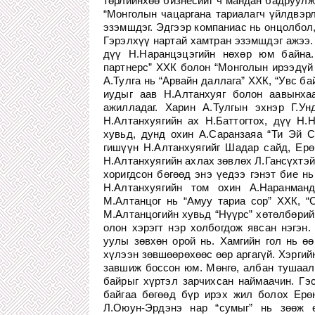
төрлийнхөө бизнесийг ч мандан бадруулжэ
“Монголын чацаргана тариалагч үйлдвэрл
эзэмшдэг. Эдгээр компаниас нь онцолбол
Гэрэлхүү нартай хамтран эзэмшдэг ажээ.
дүү Н.Наранцэцэгийн нөхөр юм байна.
партнерс” ХХК болон “Монголын ирээдүй 
А.Тулга нь “Арвайн даллага” ХХК, “Увс ба
иудыг аав Н.Алтанхуяг болон аавынхаа
ажилладаг. Харин А.Тулгын эхнэр Г.Ун
Н.Алтанхуягийн ах Н.Баттогтох, дүү Н.
хувьд, дунд охин А.Саранзаяа “Ти Эй С
гишүүн Н.Алтанхуягийг Шадар сайд, Ер
Н.Алтанхуягийн ахлах зөвлөх Л.Гансүхтэй
хоригдсон бөгөөд энэ үедээ гэнэт бие нь
Н.Алтанхуягийн том охин А.Наранман
М.Алтанцог нь “Амуу тариа сор” ХХК, “
М.Алтанцогийн хувьд “Нүүрс” хөтөлбөрийн
олон хэрэгт нэр холбогдож явсан нэгэн.
уулы зөвхөн орой нь. Хамгийн гол нь ө
хүлээн зөвшөөрөхөөс өөр аргагүй. Хэргийн
завшиж боссон юм. Мөнгө, албан тушаал
байрыг хүртэл зарчихсан наймаачин. Гэ
байгаа бөгөөд бүр ирэх жил болох Ерөн
Л.Оюун-Эрдэнэ нар “сумыг” нь зөөж ө