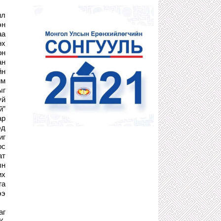
1 сарын өмнө
ил
ДӨЧИН МЯНГАТЫН АТАМАНУУДЫН
НЭГ С.ХИШИГБУЯН
эн
1 сарын өмнө
аа
өх
400 ИХ НАЯДЫН НӨӨЦТЭЙ
“БОРТЭЭГ”-ИЙГ Д.АМАРБАЯСГАЛАН
он
БУС АРД ТҮМЭН АШГИЙГ НЬ
ан
ХҮРТЭХЭЭР БОЛЖЭЭ
йн
1 сарын өмнө
им
КОМИНТЕРНЫ ЗААВРААР ДӨРВӨД
ыг
АРД УЛС БАЙГУУЛАХЫГ
үй
САНААРХСАН З.ШИЖЭЭ,
й”
Ө.БАДРАХЫН ТҮҮХ
ар
1 сарын өмнө
эд
"ГАЛЗУУ" БУМАА БУЮУ ЖҮЖИГЧИН
иг
Т.ЦЭВЭЭНЖАВ УРЛАГИЙН ТӨЛӨӨ
БИЕЭ, СЭТГЭЛЭЭ ХАЙРЛАХГҮЙ
ос
ЗҮТГЭСЭЭР 58 НАСАНДАА ТЭНГЭРТ
ат
ДЭВШЖЭЭ
ын
1 сарын өмнө
их
АТГ-Т ШАЛГАГДААД ЭХЭЛСЭН
га
ХОТЫН ЗАМ ЗАСВАРЫН ДАРГА
ээ
О.ЭНХБААТАР АЖЛАА ХИЙСЭЭР
БАЙХ УУ?!
1 сарын өмнө
аг