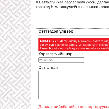
Х.Баттулгынхаа барлаг болчихсон, далласа
харахад Н.Алтанхуягийг эх орныхоо төлөө 
Сэтгэгдэл үлдээх
АНХААРУУЛГА:
Уншигчдын бичсэн сэтгэгдэлд h
дагуу зүй зохисгүй зарим үг, хэллэгийг хязга
Таныг horiotoi.mn сайтад зочлон өөрийн санал 
Хэрэглэгчийн нэр
Сэтгэгдэл
Дараах нийлбэрийг тоогоор оруулн