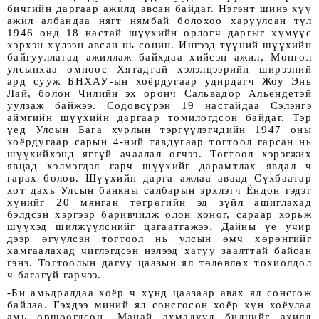
бичгийн даргаар ажилд авсан байдаг. Нэгэнт шинэ хүү
ажил албандаа нягт нямбай болохоо харуулсан тул
1946 онд 18 настай шүүхийн орлогч даргыг хүмүүс
хэрхэн хүлээн авсан нь сонин. Ингээд түүний шүүхийн
байгууллагад ажиллаж байхдаа хийсэн ажил, Монгол
улсынхаа өмнөөс Хятадтай хэлэлцээрийн ширээний
ард сууж БНХАУ-ын хоёрдугаар удирдагч Жоу Энь
Лай, болон Чилийн эх оронч Сальвадор Альендетэй
уулзаж байжээ. Содовсүрэн 19 настайдаа Сэлэнгэ
аймгийн шүүхийн даргаар томилогдсон байдаг. Тэр
үед Улсын Бага хурлын тэргүүлэгчдийн 1947 оны
хоёрдугаар сарын 4-ний тавдугаар тогтоол гарсан нь
шүүхийхэнд яггүй ачаалал өгчээ. Тогтоол хэрэгжих
явцад хэлмэгдэл гарч шүүхийг дарамтлах явдал ч
гарах болов. Шүүхийн дарга ажлаа аваад Сүхбаатар
хот дахь Улсын банкны салбарын эрхлэгч Ёндон гэдэг
хүнийг 20 мянган төгрөгийн эд зүйл ашиглахад
бэлдсэн хэргээр баривчилж олон хоног, сараар хорьж
шүүхэд шилжүүлснийг цагаатгажээ. Дайны үе учир
дээр өгүүлсэн тогтоол нь улсын өмч хөрөнгийг
хамгаалахад чиглэгдсэн нэлээд хатуу заалттай байсан
гэнэ. Тогтоолын дагуу цаазын ял төлөвлөх тохиолдол
ч багагүй гарчээ.
-Би амьдралдаа хоёр ч хүнд цаазаар авах ял сонсгож
байлаа. Гэхдээ миний ял сонсгосон хоёр хүн хоёулаа
амь өршөөгдсөн. Манай ахмадууд биднийг ахилд