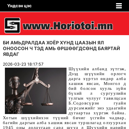
Үндсэн цэс
БИ АМЬДРАЛДАА ХОЁР ХҮНД ЦААЗЫН ЯЛ
ОНООСОН Ч ТЭД АМЬ ӨРШӨӨГДСӨНД БАЯРТАЙ
ЯВДАГ
2026-03-23 18:17:57
Шүүхийн албанд зүтгэж,
Дээд шүүхийн орлогч
дарга хүртэл өндөр алба
хашиж явсан, Монгол д
бий болсон хууль зүйн
бүхий л сургуулийн
тулгын чулууг тавилцсан
Б.Содовсүрэн гуайн
дурсамжийг энэ удаагийн
дугаартаа хүргэж байна.
Хотын шүүхийнхэн түүний бичиг үсгийн чадвар,
багийн даргын алба хашиж явсан туршлагад олзуурхан
1945 оны долдугаар сард шууд л Шүүхийн нарийн