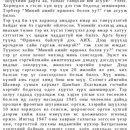
“Шүүхийн дарга аа, танаас ганцхан юм асууя?” гэлээ.
Хоригдол ч гэсэн хүн шүү дээ гэж бодоод зөвшөөрөв.
Тэрбээр “Миний амийг өршөөх болов уу?” гэж асууж
билээ.
Тэр үед би хүн хорвоод амьдрах ямар их тэмүүлэлтэй
байдаг юм бэ гэдгийг ойлгосон. Үнэнийг хэлэхэд амьд
явахын төлөө тэр их хүсэл тэмүүлэл дээр ямар ч хатуу
сэтгэлтэн ус цацаж чаддаггүй юм билээ. Арга буюу
түүнд “Өршөөх байлгүй дээ, АИХ, Дээд шүүхэд
өргөдөлө сайн гаргаж өгөөрэй?” гэж хэлсэн юмдаг.
Түүнээс хойш “Миний амийг өршөөх болов уу?” гэсэн
тэр үг олон хоног чихэнд минь сонсогдов. Эцэст нь
цагдан сэргийлэхийн ажил­т­нуудын дэндүү дэгсдүүлсэн
явдлыг зөөлрүүлж, жинхэнэ хэргийн учрыг Дээд
шүүхэд гаргаснаар тэр хүн 20 жилийн ял авч, чих
балсан тэр үг сонсогдохоо больж билээ. Хүү минь,
хүний амь гэдэг хямд биш юм шүү. Сэлэнгэ аймгийн
Шаамар сумын харъяат Цамбын Лхагважав гэгчийн
хэргийг бодоход одоо хүртэл зүрх шимширдэг. Тэр
залуу гадаад суралцаж хэд хэдэн улсын хэл төсөөлөх
болсон ид залуу насандаа 1945 оны чөлөөлөх дайнд
оролцон фронтын шугамнаас оргож, хээрийн шүүхээр
10 жил хоригдох ял сонсож, шоронгоос оргон хулгай
дээрэм хийж ялаа нэмүүлэн яс цоожныхоо эгнээнд
оржээ. Ингээд 1947 оны хаврын галлагаа зогссон үеэр
хөө, тортогтой зуухны яндангийн нүхээр Батцагааны
хэрэгтний байрын дээвэрт гарч, хоёр давхраас үсэрч