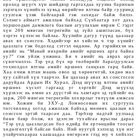
ороход шүүгч хүн шийдвэр гаргахдаа хуулиа барихын
зэрэгцээ хүнийхээ хувьд өөрийгөө ялтны байр сууринд
суулгаж үзэж байгаарай гэж захидаг байж билээ.
Сэлэнгэ аймагт ажиллаж байхад Сүхбаатар хот дахь
хоршоодын дамжлага баазын агуулахын нярам С гэдэг
хүн 200 мянган төгрөгийн эд зүйл ашигласан, бүх
хэргээ хүлээсэн байлаа. Хуулийн дагуу түүнд цаазаар
авах ял сонсгов. Хэдийгээр ял хийсэн ч тэр хүнийг
цаазлага гэж бодоход сэтгэл өвдөнө. Ар гэрийнхэн нь
амийг нь “Манай нөхрийн амийг өршөөх арга байна
уу?” гэж уйлж унжина. Би ч амийг нь аврах арга
сүвэгчиллээ. Тэр үед бүх өр төлбөрийг барагдуулсан
тохиолдол ялтны амийг өршөөх ганцхан гарц байв.
Хаа очиж ялтан маань овоо эд хөрөнгөтэй, хөдөө мал
хуу сайтай хүн таарчээ. Би цаазаар авах ял сонсгосон
даруйдаа Ардын Их Хурал, Дээд шүүхэд ялтны амийг
өршөөх хүсэлт гаргаад уг хэргийг Дээд шүүхэд
хүрэхээс нь өмнө ах дүүстэй нь хамтарч эд зүйлийг нь
зарж, 200 мянган төгрөгийн хохирлыг төлүүлж амжсан
юм. Хожим би ЗХУ-д Ломносовын их сургууль
төгсчихөөд хотод ажиллаж байхад мөнөөх цаазын ял
сонссон эртэй таарсан даа. Тэрбээр надтай уулзаад
бөөн баяр болж, ял эдэлсэн тухайгаа ярьсны дараа
“Тэр үед цаазлагдсан бол өдийд би ертөнцийн тоосыг
хөдөлгөхгүй байсан байх. Ний нуугүй хэлэхэд хүн нэг
улайрчихаараа хаашаадаа өнгөрсөн гээд юу ч хийхээс