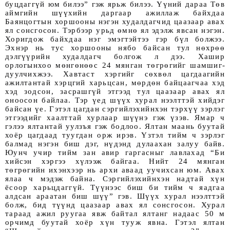
буцдаггүй юм билээ” гэж ярьж билээ. Үүний дараа Төв
аймгийн шүүхийн даргаар ажиллаж байхдаа
Баянцогтын хоршооны нэгэн худалдагчид цаазаар авах
ял сонсгосон. Тэрбээр урьд өмнө ял эдэлж явсан нэгэн.
Хоригдож байхдаа нэг эмэгтэйтээ гэр бүл болжээ.
Эхнэр нь тус хоршооны нябо байсан тул нөхрөө
дэлгүүрийн худалдагч болгож л дээ. Хашир
орлогынхоо мөнгөнөөс 24 мянган төгрөгийг шам­шиг­
дуулчихжээ. Хав­­таст хэргийг сөхвөл цагдаагийн
ажилтантай хэрцгий харьцсан, мөрдөн байцаагчаа хэд
хэд зодсон, засрашгүй этгээд тул цаазаар авах ял
оноосон байлаа. Тэр үед шүүх хурал нээлттэй хийдэг
байсан үе. Гэтэл цагдан сэргийлэхийнхэн тэрхүү зэрлэг
этгээдийг хаалттай хурлаар шүүнэ гэж үзэв. Ямар ч
гэлээ ялтантай уулзъя гэж бодлоо. Ялтан маань буутай
хоёр цагдаад туугдан орж ирэв. Үзтэл тийм ч зэрлэг
балмад нэгэн биш дэг, нүдэнд дулаахан залуу байв.
Юунч учир тийм зан авир гаргасныг лавлахад “Би
хийсэн хэргээ хүлээж байгаа. Нийт 24 мянган
төгрөгийн ихэнхээр нь архи аваад уучихсан юм. Авах
ялаа ч мэдэж байна. Сэргийлэхийнхэн надтай хүн
ёсоор харьцдаггүй. Түүн­ээс биш би тийм ч яадгаа
алдсан араатан биш шүү” гэв. Шүүх хурал нээлттэй
болж, бид түүнд цаазаар авах ял сонсгосон. Хурал
тараад ажил руугаа явж байтал ялтанг надаас 50 м
орчимд буутай хоёр хүн тууж явна. Гэтэл ялтан