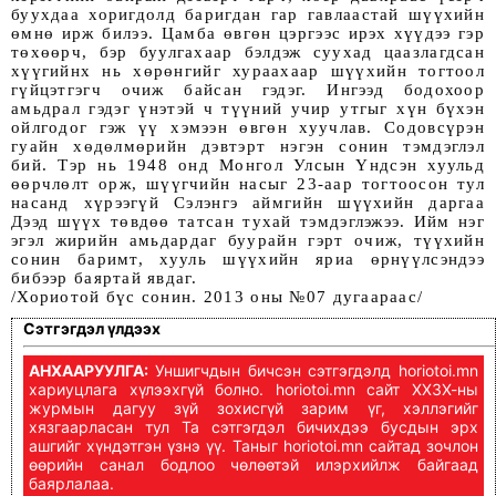
буухдаа хоригдолд баригдан гар гавлаастай шүүхийн
өмнө ирж билээ. Цамба өвгөн цэргээс ирэх хүүдээ гэр
төхөөрч, бэр буулгахаар бэлдэж суухад цаазлагдсан
хүүгийнх нь хөрөнгийг хураахаар шүүхийн тогтоол
гүйцэтгэгч очиж байсан гэдэг. Ингээд бодохоор
амьдрал гэдэг үнэтэй ч түүний учир утгыг хүн бүхэн
ойлгодог гэж үү хэмээн өвгөн хуучлав. Содовсүрэн
гуайн хөдөлмөрийн дэвтэрт нэгэн сонин тэмдэглэл
бий. Тэр нь 1948 онд Монгол Улсын Үндсэн хуульд
өөрчлөлт орж, шүүгчийн насыг 23-аар тогтоосон тул
насанд хүрээгүй Сэлэнгэ аймгийн шүүхийн даргаа
Дээд шүүх төвдөө татсан тухай тэмдэглэжээ. Ийм нэг
эгэл жирийн амьдардаг буурайн гэрт очиж, түүхийн
сонин баримт, хууль шүүхийн яриа өрнүүлсэндээ
бибээр баяртай явдаг.
/Хориотой бүс сонин. 2013 оны №07 дугаараас/
Сэтгэгдэл үлдээх
АНХААРУУЛГА:
Уншигчдын бичсэн сэтгэгдэлд horiotoi.mn
хариуцлага хүлээхгүй болно. horiotoi.mn сайт ХХЗХ-ны
журмын дагуу зүй зохисгүй зарим үг, хэллэгийг
хязгаарласан тул Та сэтгэгдэл бичихдээ бусдын эрх
ашгийг хүндэтгэн үзнэ үү. Таныг horiotoi.mn сайтад зочлон
өөрийн санал бодлоо чөлөөтэй илэрхийлж байгаад
баярлалаа.