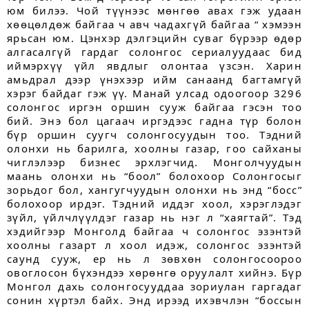
юм билээ. Чой түүнээс мөнгөө авах гэж удаан
хөөцөлдөж байгаа ч авч чадахгүй байгаа “ хэмээн
ярьсан юм. Цэнхэр дэлгэцийн суваг бүрээр өдөр
алгасалгүй гардаг солонгос сериалуудаас бид
иймэрхүү үйл явдлыг олонтаа үзсэн. Харин
амьдрал дээр үнэхээр ийм санаанд багтамгүй
хэрэг байдаг гэж үү. Манай улсад одоогоор 3296
солонгос иргэн оршин сууж байгаа гэсэн тоо
бий. Энэ бол цагаач иргэдээс гадна түр болон
бүр оршин суугч солонгосуудын тоо. Тэдний
олонхи нь барилга, хоолны газар, гоо сайханы
чиглэлээр бизнес эрхлэгчид. Монголчуудын
маань олонхи нь “боол” болохоор Солонгосыг
зорьдог бол, хангуг­чуудын олонхи нь энд “босс”
болохоор ирдэг. Тэдний иддэг хоол, хэрэглэдэг
зүйл, үйлчлүүлдэг газар нь нэг л “хаягтай”. Тэд
хэдийгээр Монголд байгаа ч солонгос эзэнтэй
хоолны газарт л хоол идэж, солонгос эзэнтэй
саунд сууж, ер нь л зөвхөн солонгосоороо
овоглосон бүхэндээ хөрөнгө оруулалт хийнэ. Бүр
Монгол дахь солонгосууддаа зориулан гаргадаг
сонин хүртэл байх. Энд ирээд ихэвчлэн “боссын