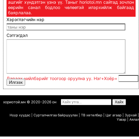
ашгийг хүндэтгэн үзнэ үү. Таныг horiotoi.mn сайтад зочлон
өөрийн санал бодлоо чөлөөтэй илэрхийлж байгаад
баярлалаа.
Хэрэглэгчийн нэр
Сэтгэгдэл
Дараах нийлбэрийг тоогоор оруулна уу. Нэг+Xoёp=
хориотой.мн © 2020-2026 он
Нүүр хуудас
|
Сурталчилгаа байршуулах
|
ТВ х
ө
т
ө
лб
ө
р
|
Цаг агаар
|
Зурхай
|
Ү
звэр
|
Аялал