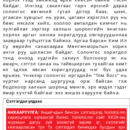
байдаг. Ингээд сахилгаас гарч ирсний дараа
солонгос өвгөний гутал дотор баах, шээх,
угаасан хувцсыг нь урах, цагаан хэрэглэл рүү нь
бөөс нясалж хийх, хоолоо амталдан кимчиг нь
хулгайлах зэргээр халхын шоронгийн янаглан
хорлох аргыг нинжа хоригдлууд овгоруудынхаа
заавраар гүйцэтгэж байжээ. Аргаа барсан Ким Ил
Су өөрийн саналаараа Мөнгөнморьтын хорих
анги руу шилжсэн байдаг. Солонгос хоригдол
тэнд очоод худгийн сахиул болсноор яс нь
амарч, сэтгэл санаа нь тайвширсан тухайгаа хамт
ял эдлэж явсан хоригдлуудад нэг бус удаа
ярьжээ. Үнэхээр солонгос иргэдийн “Том босс” нь
хүртэл нарсанд шургуунд орж байсан гэж
бодохоор халхын шоронд мөнгө, эрх мэдэл гэдэг
ямар хүчтэй байгааг энэ жишээ харуулж байна.
Сэтгэгдэл үлдээх
АНХААРУУЛГА:
Уншигчдын бичсэн сэтгэгдэлд horiotoi.mn
хариуцлага хүлээхгүй болно. horiotoi.mn сайт ХХЗХ-ны
журмын дагуу зүй зохисгүй зарим үг, хэллэгийг
хязгаарласан тул Та сэтгэгдэл бичихдээ бусдын эрх