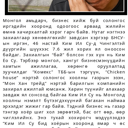
Монгол амьдарч, бизнес хийж буй солонгос
иргэдийн хооронд одоогоос арваад жилийн
өмнө хачирхалтай хэрэг гарч байв. Нутаг нэгтнээ
захиал­гаар хөнөөлгөхийг завдсан хэргээр БНСУ-
ын иргэн, 46 настай Ким Ил Су-д Чингэлтэй
дүүргийн шүүхээс 7.6 жил хорих ял оноосон
байдаг. Захиалгын “бай” болсон гэх хүн нь Ким
Ёо Су. Тэрбээр монгол, хангуг бизнесмэнүүдийн
хамтын ажиллагаа, хөрөнгө оруулалтад
зуучилдаг “Комекс” ТББ-ын тэргүүн, “Chicken
house” нэртэй солонгос хоолны газрын эзэн,
“Мон Хан трейд” нэртэй барилгын компанийн
захирал ажилтай юмсанж. Харин түүнийг алахаар
завдаж ял сонсоод байгаа Ким Ил Су нь Монголд
хоолны нэмэлт бүтээгдэхүүний багахан наймаа
эрхэлдэг жижиг гар байв. Тэдний бизнес нь газар
тэнгэр хоёр шиг хол зөрөөтэй, бас огт өөр, өөр
чиглэлийнх. Энэ тухай хохирогч мэдүүлэхдээ
“Ким Ил Су бид хоёрын хооронд ямар ч өс