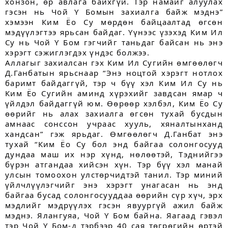
хонзон, өр авлага байхгүй. Тэр намайг алуулах
гэсэн нь Чой Ү Бомын захиалга байж мэднэ”
хэмээн Ким Ёо Су мөрдөн байцаалтад өгсөн
мэдүүлэгтээ ярьсан байдаг. Үүнээс үзэхэд Ким Ил
Су нь Чой Ү Бом гэгчийг таньдаг байсан нь энэ
хэрэгт сэжиглэгдэх үндэс болжээ.
Аллагыг захиалсан гэх Ким Ил Сугийн өмгөөлөгч
Д.Ганбатын ярьснаар “Энэ ноцтой хэрэгт нотлох
баримт байдаггүй, тэр ч бүү хэл Ким Ил Су нь
Ким Ёо Сугийн аминд хүрэхийг завдсан ямар ч
үйлдэл байдаггүй юм. Өөрөөр хэлбэл, Ким Ёо Су
өөрийг нь алах захиалга өгсөн тухай бусдын
амнаас сонссон учраас хууль, хяналтынханд
хандсан” гэж ярьдаг. Өмгөөлөгч Д.Ганбат энэ
тухай “Ким Ёо Су бол энд байгаа солонгосууд
дундаа маш их нэр хүнд, нөлөөтэй, Тэднийгээ
бүрэн атгандаа хийсэн хүн. Тэр бүү хэл манай
улсын томоохон улс­төрчидтэй танил. Тэр миний
үйлчлүүлэгчийг энэ хэрэгт унагасан нь энд
байгаа бусад солонгосууддаа өөрийн сүр хүч, эрх
мэдлийг мэдрүүлэх гэсэн явуургүй ажил байж
мэднэ. Ялангуяа, Чой Ү Бом байна. Яагаад гэвэл
тэр Чой Ү Бом-д тэрбээр 40 сая төгрөгийн өртэй