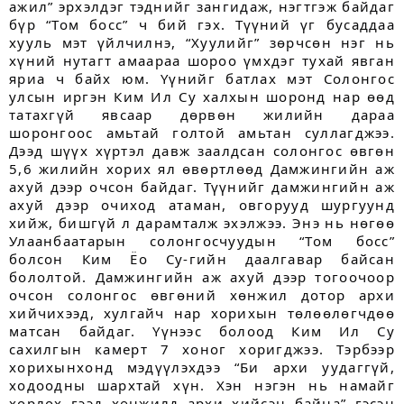
ажил” эрхэлдэг тэднийг зангидаж, нэгтгэж байдаг
бүр “Том босс” ч бий гэх. Түүний үг бусаддаа
хууль мэт үйлчилнэ, “Хуулийг” зөрчсөн нэг нь
хүний нутагт амаараа шороо үмхдэг тухай явган
яриа ч байх юм. Үүнийг батлах мэт Солонгос
улсын иргэн Ким Ил Су халхын шоронд нар өөд
татахгүй явсаар дөрвөн жилийн дараа
шоронгоос амьтай голтой амьтан суллагджээ.
Дээд шүүх хүртэл давж заалдсан солонгос өвгөн
5,6 жилийн хорих ял өвөртлөөд Дамжингийн аж
ахуй дээр очсон байдаг. Түүнийг дамжин­гийн аж
ахуй дээр очиход атаман, овгорууд шургуунд
хийж, бишгүй л дарамталж эхэлжээ. Энэ нь нөгөө
Улаанбаатарын солонгосчуудын “Том босс”
болсон Ким Ёо Су-гийн даалгавар байсан
бололтой. Дамжингийн аж ахуй дээр тогоочоор
очсон солонгос өвгөний хөнжил дотор архи
хийчихээд, хулгайч нар хорихын төлөөлөгчдөө
матсан байдаг. Үүнээс болоод Ким Ил Су
сахилгын камерт 7 хоног хоригджээ. Тэрбээр
хорихынхонд мэдүүлэхдээ “Би архи уудаггүй,
ходоодны шархтай хүн. Хэн нэгэн нь намайг
хорлох гээд хөнжилд архи хийсэн байна” гэсэн