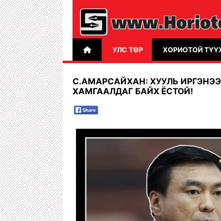
УЛС ТӨР
ХОРИОТОЙ ТҮҮ
С.АМАРСАЙХАН: ХУУЛЬ ИРГЭНЭ
ХАМГААЛДАГ БАЙХ ЁСТОЙ!