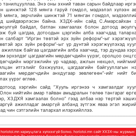
р танилцууллаа. Энэ оны эхний таван сарын байдлаар иргэ
ийн шинжтэй 128 мянга гаруй гомдол, мэдээлэл хүлээн а
8 мянга, зөрчлийн шинжтэй 71 мянган гомдол, мэдээлли
нд шийдвэрлэсэн байна. ХЗДХ-ийн сайд С.Амарсайхан 
аюулгүй байдал, батлан хамгаалах болон дотоод аюулг
гэж буй цагдаа, дотоодын цэргийн алба хаагчдад таларх
йн салбарт “Иргэн төвтэй эрх зүйн реформ”-ыг хэрэгжүү
өвтэй эрх зүйн реформ”-ыг үр дүнтэй хэрэгжүүлэхэд хуу
 ажиллаж байгаа цагдаагийн алба хаагчид, тэр дундаа хэр
ам эрхэлдэг цагдаагийн мөрдөгчдийн үүрэг, оролцоо онцг
рдөгчдийн мэргэжлийн ур чадвар, ажлын нөхцөл, нийгми
илцан итгэлийг бэхжүүлэх, цагдаагийн байгууллагын н
аагийн мөрдөгчдийн анхдугаар зөвлөгөөн”-ийг нийт б
ах үүрэг өглөө.
дотоод хэргийн сайд “Хууль иргэнээ ч хамгаалдаг хуу
. Олон нийтийн амар тайван амьдралын төлөө тангараг өрг
өр, ХЗДХЯ хамгаалах болно” гээд албаа нэр төртэй хаши
наргүй ажилладаг амаргүй албанд зүтгэж яваа эгэл жири
ад чин сэтгэлийн талархал илэрхийллээ.
oriotoi.mn хариуцлага хүлээхгүй болно. horiotoi.mn сайт ХХЗХ-ны журмын