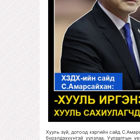
Хууль зүй, дотоод хэргийн сайд С.Ама
бүрэлдэхүүнтэй уулзлаа. Уулзалтын ү