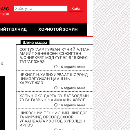
-4°C
:16:09
НИЙТЛЭЛЧИД
ХОРИОТОЙ ЗОЧИН
СОГТУУГААР ГУРВАН ХҮНИЙ АЛТАН
АМИЙГ ХӨНӨӨСӨН СЭЖИГТЭН
Б.ОЧИРХУЯГ МЭДҮҮЛЭГ ӨГӨХӨӨС
ТАТГАЛЗЖЭЭ
0
16 өдрийн өмнө
ЧЕКИСТ Н.ХАЯНХИРВААГ ШОРОНД
ЧИМЭЭГҮЙХЭН ЦААШ НЬ
ХАРУУЛЖЭЭ
16 өдрийн өмнө
ХОТЫН ЭКС ДАРГА СУ.БАТБОЛДЫН
70 ГА ГАЗРЫН НАЙМААНЫ ХЭРЭГ
16 өдрийн өмнө
ШИРЭЭНИЙ ТЕННИСНИЙ ШИЛДЭГ
ТАМИРЧИД ӨРСӨЛДӨХӨӨР
УЛААНБААТАР ХОТОД ХҮРЭЛЦЭН
ИРЛЭЭ