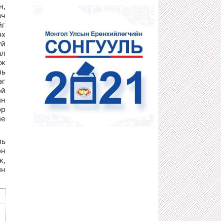
1 сарын өмнө
н,
вч
ДӨЧИН МЯНГАТЫН АТАМАНУУДЫН
НЭГ С.ХИШИГБУЯН
йг
1 сарын өмнө
эх
үй
400 ИХ НАЯДЫН НӨӨЦТЭЙ
“БОРТЭЭГ”-ИЙГ Д.АМАРБАЯСГАЛАН
ал
БУС АРД ТҮМЭН АШГИЙГ НЬ
лж
ХҮРТЭХЭЭР БОЛЖЭЭ
ль
1 сарын өмнө
эг
КОМИНТЕРНЫ ЗААВРААР ДӨРВӨД
ой
АРД УЛС БАЙГУУЛАХЫГ
йн
САНААРХСАН З.ШИЖЭЭ,
Ө.БАДРАХЫН ТҮҮХ
эр
1 сарын өмнө
ие
"ГАЛЗУУ" БУМАА БУЮУ ЖҮЖИГЧИН
Т.ЦЭВЭЭНЖАВ УРЛАГИЙН ТӨЛӨӨ
ль
БИЕЭ, СЭТГЭЛЭЭ ХАЙРЛАХГҮЙ
өн
ЗҮТГЭСЭЭР 58 НАСАНДАА ТЭНГЭРТ
ДЭВШЖЭЭ
ж,
1 сарын өмнө
йн
АТГ-Т ШАЛГАГДААД ЭХЭЛСЭН
ХОТЫН ЗАМ ЗАСВАРЫН ДАРГА
О.ЭНХБААТАР АЖЛАА ХИЙСЭЭР
БАЙХ УУ?!
1 сарын өмнө