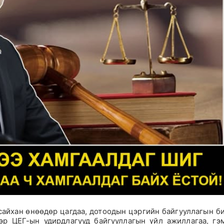
рсайхан өнөөдөр цагдаа, дотоодын цэргийн байгууллагын б
еэр ЦЕГ-ын удирдлагууд байгууллагын үйл ажиллагаа, гэ