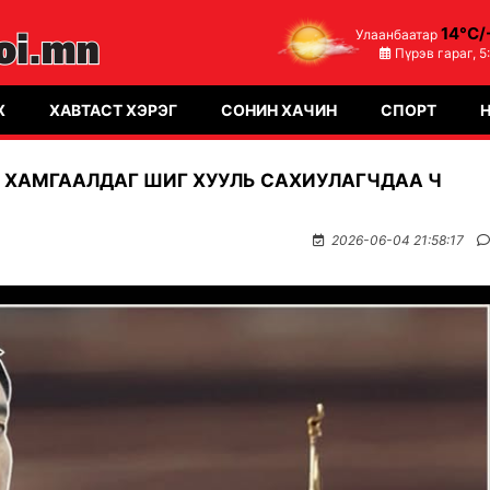
14°C/
Улаанбаатар
Пүрэв гараг,
5
Х
ХАВТАСТ ХЭРЭГ
СОНИН ХАЧИН
СПОРТ
Э ХАМГААЛДАГ ШИГ ХУУЛЬ САХИУЛАГЧДАА Ч
2026-06-04 21:58:17