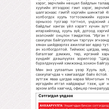
хэрэг, зөрчлийн нөхцөл байдлын талаа
хуулийн этгээдээс гэмт хэрэг, зөрчл
шалгаснаас гэмтЙ хэргийн шинжтэй 4
холбогдох хууль тогтоомжийн хүрээ
орныхоо тусгаар тогтнол, үндэсний 
байдлыг хангах үйл хэрэгт хүчин зүт
илэрхийлээд, хууль зүй, дотоод хэрги
эхэлснийг онцлон тэмдэглэв. “Иргэн т
сахиулах байгууллагын тэргүүн эгнээнд
хянан шийдвэрлэх ажиллагааг өдөр тут
ач холбогдолтой. Тиймээс цагдаа, мө
баталгааг дэмжих, төр, иргэний хар
хүндийг дээшлүүлэх зорилгоор “Цагд
бүрэлдэхүүний хэмжээнд зохион байгуул
Мөн энэ уулзалтын үеэр Хууль зүй, 
сахиулагчдаа ч хамгаалдаг байх ёстой
зүтгэж яваа цагдаа нараа Монголын т
иргэдийн итгэл найдварыг тээж, цаг 
эрхэм алба хаагчид, офицер генералууд
Сэтгэгдэл үлдээх
АНХААРУУЛГА:
Уншигчдын бичсэн сэтгэгдэлд h