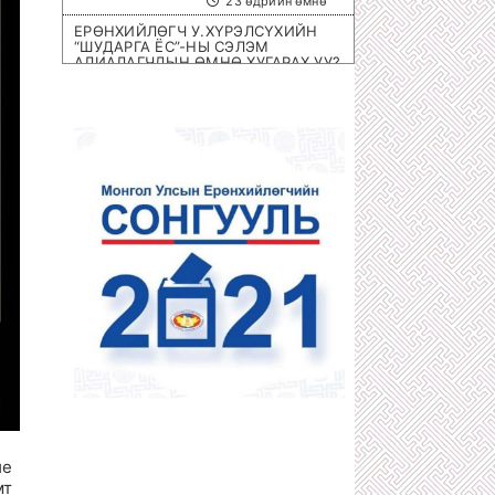
23 өдрийн өмнө
ЕРӨНХИЙЛӨГЧ У.ХҮРЭЛСҮХИЙН
“ШУДАРГА ЁС”-НЫ СЭЛЭМ
АЛИАЛАГЧДЫН ӨМНӨ ХУГАРАХ УУ?
1 сарын өмнө
ОЛИМПИЙН ЭРХ ОЛГОХ ШИРЭЭНИЙ
ТЕННИСНИЙ ОЛОН УЛСЫН
ТЭМЦЭЭН МОНГОЛД БОЛНО
1 сарын өмнө
ХОТЫН 8 НЭРИЙН БАРААНЫ
ДЭЛГҮҮРҮҮД ДАМПУУРЧ НИХТ
З.ТӨМӨРТӨМӨӨГИЙН “SEX SHOP”
ЦЭЦЭГЛЭН ХӨГЖЖЭЭ
1 сарын өмнө
ХУУЛЬЧ Г.ЭРДЭНЭБАТ: С.ЗОРИГИЙН
АЛЛАГЫГ УРДААС МАШ НАРИЙН
ТӨЛӨВЛӨСӨН БАЙСАН
1 сарын өмнө
П.ГАНБАЯР НАЧИНГ ТАМЛАЖ
АЛСАН ЦАГДАА НАР ЯМАР Ч ЯЛ
АВААГҮЙ
1 сарын өмнө
МЕГА ХУЛГАЙЧ Х.НЯМБААТАРЫГ
“ШУВУУ АЖИЛЛАГААГААР” НЬ
ие
ДӨНГӨЛӨН АВЧРАХ ЦАГ БОЛЖЭЭ!
мт