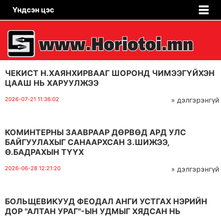
Үндсэн цэс
ЧЕКИСТ Н.ХАЯНХИРВААГ ШОРОНД ЧИМЭЭГҮЙХЭН
ЦААШ НЬ ХАРУУЛЖЭЭ
2026-07-21 11:36:02
» дэлгэрэнгүй
КОМИНТЕРНЫ ЗААВРААР ДӨРВӨД АРД УЛС
БАЙГУУЛАХЫГ САНААРХСАН З.ШИЖЭЭ,
Ө.БАДРАХЫН ТҮҮХ
2026-06-28 12:21:20
» дэлгэрэнгүй
БОЛЬЩЕВИКУУД ФЕОДАЛ АНГИ УСТГАХ НЭРИЙН
ДОР "АЛТАН УРАГ"-ЫН УДМЫГ ХЯДСАН НЬ