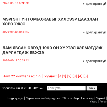
2026-03-02 17:38:39
» дэлгэрэнгүй
МЭРГЭН ГҮН ГОМБОЖАВЫГ ХИЛСЭЭР ЦААЗЛАН
ХОРООЖЭЭ
2026-01-30 20:21:49
» дэлгэрэнгүй
ЛАМ ЯВСАН ӨВГӨД 1990 ОН ХҮРТЭЛ ХЭЛМЭГДЭЖ,
ДАРЛАГДАЖ ЯВЖЭЭ
2026-01-12 20:31:42
» дэлгэрэнгүй
Нийт 22 нийтлэлээс: 1-5 | хуудас:
|<
[1]
[2]
[3]
[4]
[5]
хориотой.мн © 2020-2026 он
Нүүр хуудас
|
Сурталчилгаа байршуулах
|
ТВ х
ө
т
ө
лб
ө
р
|
Цаг агаар
|
Зурхай
|
Ү
звэр
|
Аялал