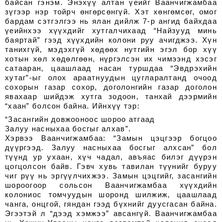
байсан гэнэм. Энэхүү алтан үеийг Ваанчигжамбаа
зүгээр нэр тойрч өнгөрсөнгүй. Хэт хөнгөмсөг, омог
бардам сэтгэлгээ нь ялан дийлж 7-р ангид байхдаа
үеийнхээ хүүхдийг хутгалчихаад “Найзууд минь
баяртай” гээд хүүхдийн колони руу ачигджээ. Хүн
танихгүй, мэдэхгүй хөдөөх нутгийн эгэл бор хүү
хотын хөл хөдөлгөөн, нүргэлсэн их чимээнд хэсэг
сатааран, цаашлаад насан туршдаа “Эвдрэхийн
хутаг”-ыг олох араатнуудын цугларалтанд очоод
сохорын газар сохор, доголонгийн газар доголон
явахаар шийдэж хутга зодоон, танхай дээрмийн
“хаан” болсон байна. Ийнхүү тэр:
“Засангийн довжооноос шороо атгаад
Залуу насныхаа босгыг алхав”.
Хэрвээ Ваанчигжамбаа: “Замын цэцгээр богцоо
дүүргээд. Залуу насныхаа босгыг алхсан” бол
түүнд ур ухаан, хүч чадал, авъяас билэг дүүрэн
цогцолсон байв. Гэвч хувь тавилан түүнийг буруу
чиг рүү нь эргүүлчихжээ. Замын цэцгийг, засангийн
шороогоор сольсон Ваанчигжамбаа хүүхдийн
колониос томчуудын шоронд шилжиж, цаашлаад
чанга, онцгой, гяндан гээд бүхнийг дуусгасан байна.
Эгээтэй л “дээд хэмжээ” авсангүй. Ваанчигжамбаа