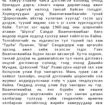
нь Хажуу-Улааны чанга дэглэмтэй колонид очоод
бригадын дарга, хянагч нараа дарамтлаад ажил
хийж өгдөггүй нилээд танхай байсан гэлцдэг.
Хоригдлуудын дунд Ваанчигжамбаагийн тухай
“Дорноговийн айхтар хулигаан хүүхэд” гэсэн цуу
дэгдэж, түүний өөдөөс хэн ч үг хэлж зүрхлэдэггүй
байж. Тэгтэл нэг өдөр 1960-аад оны шоронгийн
атаман “Шулга” Сандаг Ваанчигжамбааг банз
модоор зодож нүдээд хүчээр ажил хийлгэсэн байна.
Толгойлогчийг нь нүдчихсэн тул түүний гал хам
“Труба” Пушкин, “Шар” Сандагдорж нар аргагүйн
эрхэнд ажил хийж эхэлсэн гэдэг. Гэвч
Ваанчигжамбаа бүрэн засал авсангүй. Хутга зодоон,
танхай дээрэм нь давамгайлсан тул чанга дэглэмээ
онцгой дэглэмээр солиод, тэнд очоод Дашийн
Мундаа, Цэвээний “Хар” Лхамсүрэн нартай гал хам
болцгоож улам бүр чангарчээ. Мань гурав сав л
хийвэл танхайрч, онцгой дэглэмийн шоронгийн хэв
журмыг алдагдуулснаар хоёр ч удаа гяндлуулсан
байна. Гянданд очоод улам бүр чангарах нь тэр.
Ваанчигжамбаа нь янз бүрийн юм хөшиж
онгойлгохдоо мэргэжлийн хүн тул хөнгөн цагаан
халбагаар түлхүүр хийж гяндангийн өрөөгөө
хялбархан онгойлгоод жирийн камеруудаар явж