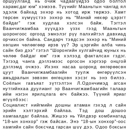
оршуулганд нь очиж чадаагүйдээ одоо болтол
харамсдаг юм” хэмээв. Түүнийг Мааньтын чангад ял
эдэлж байхад эхнэр нь хотод ирж төржээ. Хамт
төрсөн хүмүүстээ эхнэр нь “Манай нөхөр цэрэгт
байдаг” гэж худлаа хэлсэн байж. Тэгтэл
Ваанчигжамбаа хүүхдээ үзэх гээд Мааньтын
шоронгоос оргоод эмнэлэг рүү палхийтэл давхиад
орчихсон байна. Сандарч тэвдсэн эхнэр нь “Миний
хөгшин чөлөөгөөр ирэв үү? Эр цэргийн алба чинь
сайн биз дээ” гэтэл “Шоронгийн хулгайчид юуных нь
чөлөө байдаг юм” гэж хэлээд факталсан гэдэг.
Тэгээд чанга дэглэмээс оргосон хэргээр онцгой
дэглэмд очжээ. Ихэнх насаа шоронд өнгөрөөсөн
цуут Ваанчигжамбаагийн туулж өнгөрүүлсэн
амьдралын зөвхөн өнгөцхөн хэсэг нь энэ билээ.
Соёлын гавъяат зүтгэлтэн Л.Одончимэд агсан
нутгийнхаа дуулиант эр Ваанчигжамбаагийн талаар
ийм нэгэн ярилцлага өгч байжээ. Түүний яриаг
өгүүлбээс:
Социалист нийгмийн дошны атаман гэхэд л сайн
эрийн хэлтэрхий байлаа. Тэд дош дошоо
хамгаалдаг байлаа. Жишээ нь Үйлдвэр комбинатад
“18-ын хонхор” гэж байсан. Энэ “18-ын хонхор”-оос
хамгийн сайн боксчид гарсан шүү дээ. Одоо боксын