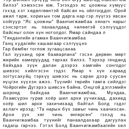
билээ” хэмээсэн юм. Тэгэхдээ яс цоожны хүмүүс
гэхэд хэт хөдөлгөөнтэй байсан нь ойлгогддог. Орой
ажил тарж, хорихын том дарга нар гэр лүүгээ явсан
хойгуур “Яс цоожны” Ваанчигжамбаа хянагч нарыг
сэнсэртэл нь панаалдаад чөлөөтэй сэлгүүцдэг
байсныг олон хүн нотолдог. Ямар сайндаа л
“Гяндангийн атаман Ваанчигжамбаа
Ганц худагийн хашаагаар сэлгүүцнэ
Гар бөмбөг тоглож зугаацсанаа
Гал зууханд орж бааварлана” гэсэн дөрвөн мөрт
жирийн камеруудад тархах билээ. Тэрээр гянданд
байхдаа зүүн далан дээрээ хамгийн сонгодог
шивээс хийлгэсэн гэдэг. Ямар ч хүн хараад
зогтусахуйц тэрхүү шивээс нь саран дээр суусан
нүцгэн хүүхэн ажээ. Түүнийг төрийн тамга сийлдэг
Чойрогийн Дүгэрээ шивсэн байна. Онцгой дэглэмийн
шоронд байхдаа Ваанчигжамбаа, Мундаа,
Лхамсүрэн гурав хоёр шил архи уучихаад, дахиад
хоёр шил архи захичихаад байтал Болд гэдэг
ахлагч ирээд: “Та нарын бүх замыг чинь хаачихсан.
Архи уух хөг чинь өнгөрсөн” гэхэд нь
Ваанчигжамбаа түүнийг панаалдахаар дагуулан
гадагш гарчээ. Гэтэл Болд Ваанчигжамбаагийн хөл