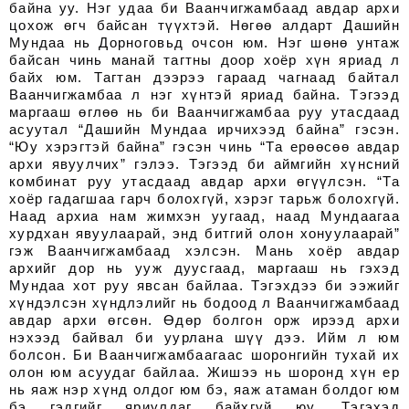
байна уу. Нэг удаа би Ваанчигжамбаад авдар архи
цохож өгч байсан түүхтэй. Нөгөө алдарт Дашийн
Мундаа нь Дорноговьд очсон юм. Нэг шөнө унтаж
байсан чинь манай тагтны доор хоёр хүн яриад л
байх юм. Тагтан дээрээ гараад чагнаад байтал
Ваанчигжамбаа л нэг хүнтэй яриад байна. Тэгээд
маргааш өглөө нь би Ваанчигжамбаа руу утасдаад
асуутал “Дашийн Мундаа ирчихээд байна” гэсэн.
“Юу хэрэгтэй байна” гэсэн чинь “Та ерөөсөө авдар
архи явуулчих” гэлээ. Тэгээд би аймгийн хүнсний
комбинат руу утасдаад авдар архи өгүүлсэн. “Та
хоёр гадагшаа гарч болохгүй, хэрэг тарьж болохгүй.
Наад архиа нам жимхэн уугаад, наад Мундаагаа
хурдхан явуулаарай, энд битгий олон хонуулаарай”
гэж Ваанчигжамбаад хэлсэн. Мань хоёр авдар
архийг дор нь ууж дуусгаад, маргааш нь гэхэд
Мундаа хот руу явсан байлаа. Тэгэхдээ би ээжийг
хүндэлсэн хүндлэлийг нь бодоод л Ваанчигжамбаад
авдар архи өгсөн. Өдөр болгон орж ирээд архи
нэхээд байвал би уурлана шүү дээ. Ийм л юм
болсон. Би Ваанчигжамбаагаас шоронгийн тухай их
олон юм асуудаг байлаа. Жишээ нь шоронд хүн ер
нь яаж нэр хүнд олдог юм бэ, яаж атаман болдог юм
бэ гэдгийг яриулдаг байхгүй юу. Тэгэхэд