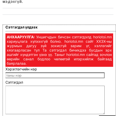
мэдэхгүй.
Сэтгэгдэл үлдээх
АНХААРУУЛГА:
Уншигчдын бичсэн сэтгэгдэлд horiotoi.mn
хариуцлага хүлээхгүй болно. horiotoi.mn сайт ХХЗХ-ны
журмын дагуу зүй зохисгүй зарим үг, хэллэгийг
хязгаарласан тул Та сэтгэгдэл бичихдээ бусдын эрх
ашгийг хүндэтгэн үзнэ үү. Таныг horiotoi.mn сайтад зочлон
өөрийн санал бодлоо чөлөөтэй илэрхийлж байгаад
баярлалаа.
Хэрэглэгчийн нэр
Сэтгэгдэл