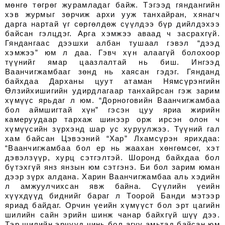
мөнгө төгрөг журамладаг байж. Тэгээд гяндангийн
хэв журмыг зөрчиж архи ууж танхайран, хянагч
дарга нартай үг сөргөлдөж сүүлдээ бүр дийлдэхээ
байсан гэлцдэг. Арга хэмжээ аваад ч засрахгүй.
Гяндангаас дээшхи албан тушаал гэвэл “дээд
хэмжээ” юм л даа. Гэвч хүн алаагүй болохоор
түүнийг ямар цаазлалтай нь биш. Ингээд
Ваанчигжамбааг зөнд нь хаясан гэдэг. Гянданд
байхдаа Дарханы цуут атаман Нямсүрэнгийн
Өлзийхишигийн удирдлагаар танхайрсан гэж зарим
хүмүүс ярьдаг л юм. “Дорноговийн Ваанчигжамбаа
бол аймшигтай хүн” гэсэн цуу яриа жирийн
камеруудаар тархаж шинээр орж ирсэн олон ч
хүмүүсийн зүрхэнд шар ус хуруулжээ. Түүний гал
хам байсан Цэвээний “Хар” Лхамсүрэн ярихдаа:
“Ваанчигжамбаа бол ер нь жаахан хөнгөмсөг, хэт
дэвэлзүүр, хурц сэтгэлтэй. Шоронд байхдаа бол
бүтэхгүй янз янзын юм сэтгэнэ. Би бол зарим юман
дээр зүрх алдана. Харин Ваанчигжамбаа аль хэдийн
л амжуулчихсан явж байна. Сүүлийн үеийн
хүүхдүүд биднийг бараг л Тоорой Банди мэтээр
яриад байдаг. Орчин үеийн хүмүүст бол эрт цагийн
шилийн сайн эрийн шинж чанар байхгүй шүү дээ.
Тэр шилийн эрчүүд чинь бол агуу амьтад байсан юм