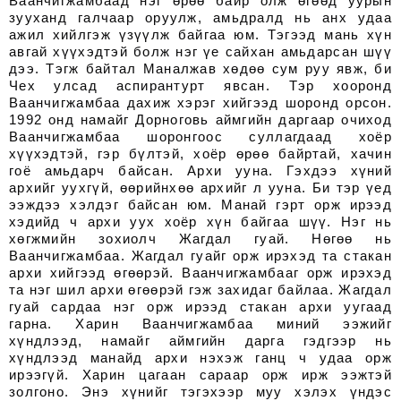
Ваанчигжамбаад нэг өрөө байр олж өгөөд уурын
зууханд галчаар оруулж, амьдралд нь анх удаа
ажил хийлгэж үзүүлж байгаа юм. Тэгээд мань хүн
авгай хүүхэдтэй болж нэг үе сайхан амьдарсан шүү
дээ. Тэгж байтал Маналжав хөдөө сум руу явж, би
Чех улсад аспирантурт явсан. Тэр хооронд
Ваанчигжамбаа дахиж хэрэг хийгээд шоронд орсон.
1992 онд намайг Дорноговь аймгийн даргаар очиход
Ваанчигжамбаа шоронгоос суллагдаад хоёр
хүүхэдтэй, гэр бүлтэй, хоёр өрөө байртай, хачин
гоё амьдарч байсан. Архи ууна. Гэхдээ хүний
архийг уухгүй, өөрийнхөө архийг л ууна. Би тэр үед
ээждээ хэлдэг байсан юм. Манай гэрт орж ирээд
хэдийд ч архи уух хоёр хүн байгаа шүү. Нэг нь
хөгжмийн зохиолч Жагдал гуай. Нөгөө нь
Ваанчигжамбаа. Жагдал гуайг орж ирэхэд та стакан
архи хийгээд өгөөрэй. Ваанчигжамбааг орж ирэхэд
та нэг шил архи өгөөрэй гэж захидаг байлаа. Жагдал
гуай сардаа нэг орж ирээд стакан архи уугаад
гарна. Харин Ваанчигжамбаа миний ээжийг
хүндлээд, намайг аймгийн дарга гэдгээр нь
хүндлээд манайд архи нэхэж ганц ч удаа орж
ирээгүй. Харин цагаан сараар орж ирж ээжтэй
золгоно. Энэ хүнийг тэгэхээр муу хэлэх үндэс