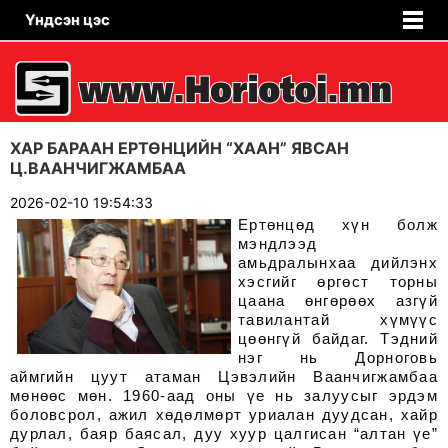
Үндсэн цэс
ХАР БАРААН ЕРТӨНЦИЙН “ХААН” ЯВСАН
Ц.ВААНЧИГЖАМБАА
2026-02-10 19:54:33
Ертөнцөд хүн болж
мэндлээд
амьдралынхаа дийлэнх
хэсгийг өргөст торны
цаана өнгөрөөх азгүй
тавилантай хүмүүс
цөөнгүй байдаг. Тэдний
нэг нь Дорноговь
аймгийн цуут атаман Цэвэлийн Ваанчигжамбаа
мөнөөс мөн. 1960-аад оны үе нь залуусыг эрдэм
боловсрол, ажил хөдөлмөрт уриалан дуудсан, хайр
дурлал, баяр баясал, дуу хуур цалгисан “алтан үе”