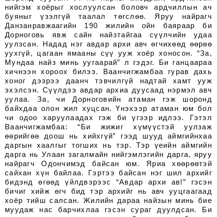
нийгэм хоёрыг хослуулсан боловч ардчиллын ач
буяныг үзэлгүй таалал төгслөө. Яруу найрагч
Данзанравжаагийн 190 жилийн ойн баяраар би
Дорноговь явж сайн найзтайгаа сүүлчийн удаа
уулзсан. Надад нэг авдар архи авч өгчихөөд өөрөө
уухгүй, цагаан ямааны сүү ууж хоёр хоносон. “За,
Мундаа найз минь уугаарай” л гэдэг. Би ганцаараа
хичнээн хороох билээ. Ваанчигжамбаа гурав дахь
хоног дээрээ даанч тэвчилгүй надтай хамт ууж
эхэлсэн. Сүүлдээ авдар архиа дуусаад нэрмэл авч
уулаа. За, чи Дорноговийн атаман гэж шоронд
байхдаа олон жил хуцсан. Үнэхээр атаман юм бол
чи одоо харуулаадах гэж би үгээр идлээ. Гэтэл
Ваанчигжамбаа: “Би жижиг хүмүүстэй уулзаж
өөрийгөө доош нь хийхгүй” гээд шууд аймгийнхаа
даргын хаалгыг тогших нь тэр. Тэр үеийн аймгийн
дарга нь Улаан загалмайн нийгэмлэгийн дарга, яруу
найрагч Одончимэд байсан юм. Яриа хөөрөөтэй
сайхан хүн байлаа. Гэртээ байсан нэг шил архийг
бидэнд өгөөд үйлдвэрээс “Авдар архи ав!” гэсэн
бичиг хийж өгч бид тэр архийг нь авч ууцгаагаад
хоёр тийш салсан. Жилийн дараа найзын минь бие
муудаж нас барчихлаа гэсэн сураг дуулдсан. Би