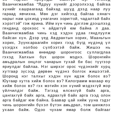
Ваанчигжамбаа “Ядруу хүнийг дээрэлхээд байгаа
хүнийг хашраагаад байхад шууд дээд наар луу
гараад явчихна. Мөн дэг хийгээд байгаа хянагч
нарыг нам цохиод унагачих зоригтой, чадалтай байх
хэрэгтэй” гэж ярина. Ийм хүн чинь дэглэм дээшлээд
гянданд орохоос ч айдаггүй юм байна л даа.
Ваанчигжамбаа чинь хэд хэдэн удаа гяндлуулж
байсан хүн. Дээр үед Авдрантын хорих, Мааньтын
хорих, Зүүнхараагийн хорих гээд бүгд нүдэнд үл
үзэгдэх холбоо сүлбээтэй байж. Жишээ нь
Ваанчигжамбаа өнөөдөр шоронгоос суллагдлаа
гэхэд Халхын бүх шорон мэднэ. Шоронгийн
амьдралын онцлог чанарын тухай би бас түүгээр
яриулдаг байлаа. Нэг ширхэг орос чүдэнзийг хурц
хутгаар зүсээд дөрвөн чүдэнз болгох жишээтэй.
Шоронд нэг талхыг хэдэн хүн идэж болох вэ?
Юугаар хутга хийж болох вэ? Килограмм махаар юу
хийж болох вэ? гэх мэтийн хэн хүний мэдэхгүй жор
үйлчилдэг байж. Тэгээд өлсөхгүй байх арга,
цангахгүй байх арга, ядрахгүй байх арга гээд олон
арга байдаг юм байна. Баавар цай хийж ууна гэдэг
чинь шоронгийн бүхэл бүтэн амьдрал, том шинжлэх
ухаан байж. Одоо чухам ямар болж байгааг