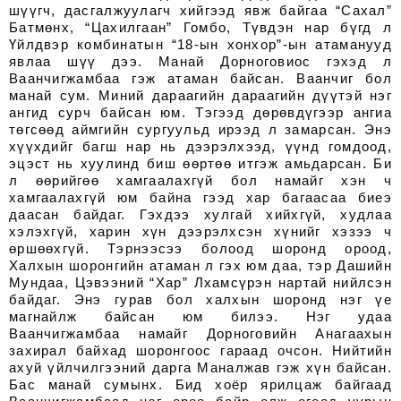
шүүгч, дасгалжуулагч хийгээд явж байгаа “Сахал”
Батмөнх, “Цахилгаан” Гомбо, Түвдэн нар бүгд л
Үйлдвэр комбинатын “18-ын хонхор”-ын атаманууд
явлаа шүү дээ. Манай Дорноговиос гэхэд л
Ваанчигжамбаа гэж атаман байсан. Ваанчиг бол
манай сум. Миний дараагийн дараагийн дүүтэй нэг
ангид сурч байсан юм. Тэгээд дөрөвдүгээр ангиа
төгсөөд аймгийн сургуульд ирээд л замарсан. Энэ
хүүхдийг багш нар нь дээрэлхээд, үүнд гомдоод,
эцэст нь хуулинд биш өөртөө итгэж амьдарсан. Би
л өөрийгөө хамгаалахгүй бол намайг хэн ч
хамгаалахгүй юм байна гээд хар багаасаа биеэ
даасан байдаг. Гэхдээ хулгай хийхгүй, худлаа
хэлэхгүй, харин хүн дээрэлхсэн хүнийг хэзээ ч
өршөөхгүй. Тэрнээсээ болоод шоронд ороод,
Халхын шоронгийн атаман л гэх юм даа, тэр Дашийн
Мундаа, Цэвээний “Хар” Лхамсүрэн нартай нийлсэн
байдаг. Энэ гурав бол халхын шоронд нэг үе
магнайлж байсан юм билээ. Нэг удаа
Ваанчигжамбаа намайг Дорноговийн Анагаахын
захирал байхад шоронгоос гараад очсон. Нийтийн
ахуй үйлчилгээний дарга Маналжав гэж хүн байсан.
Бас манай сумынх. Бид хоёр ярилцаж байгаад