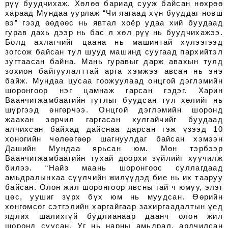
рүү буудчихаж. Хөлөө бариад сууж байсан нөхрөө
хараад Мундаа уурлаж “Чи яагаад хүн бууддаг новш
вэ” гээд өөдөөс нь явтал хоёр удаа хий буудаад
гурав дахь дээр нь бас л хөл рүү нь буудчихажээ.
Болд ахлагчийг цаана нь машинтай хүлээгээд
зогсож байсан тул шууд машинд суугаад пархийтэл
зугтаасан байна. Мань гуравыг дарж авахын тулд
зохион байгуулалттай арга хэмжээ авсан нь энэ
байж. Мундаа цусаа гоожуулаад онцгой дэглэмийн
шоронгоор нэг цамнаж гарсан гэдэг. Харин
Ваанчигжамбаагийн гутлыг буудсан тул хөлийг нь
шүргээд өнгөрчээ. Онцгой дэглэмийн шоронд
жаахан зөрчил гаргасан хулгайчийг буудаад
алчихсан байхад дайснаа дарсан гэж үзээд 10
хоногийн чөлөөгөөр шагнуулдаг байсан хэмээн
Дашийн Мундаа ярьсан юм. Мөн тэрбээр
Ваанчигжамбаагийн тухай доорхи зүйлийг хуучилж
билээ. “Найз маань шоронгоос суллагдаад
амьдралынхаа сүүлчийн жилүүдэд бие нь их тааруу
байсан. Олон жил шоронгоор явсны гай ч юмуу, элэг
цөс, уушиг зүрх бүх юм нь муудсан. Өөрийн
хөнгөмсөг сэтгэлийн харгайгаар захиргаадалтын үед
ядлих шалихгүй будлианаар даанч олон жил
шоронд суусан. Уг нь нарны амьдрал, ардчилсан