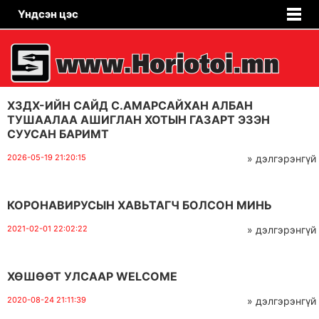
Үндсэн цэс
ХЗДХ-ИЙН САЙД С.АМАРСАЙХАН АЛБАН
ТУШААЛАА АШИГЛАН ХОТЫН ГАЗАРТ ЭЗЭН
СУУСАН БАРИМТ
2026-05-19 21:20:15
» дэлгэрэнгүй
КОРОНАВИРУСЫН ХАВЬТАГЧ БОЛСОН МИНЬ
2021-02-01 22:02:22
» дэлгэрэнгүй
ХӨШӨӨТ УЛСААР WELCOME
2020-08-24 21:11:39
» дэлгэрэнгүй