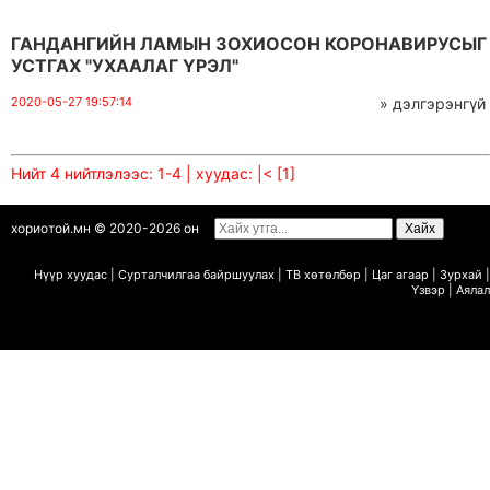
ГАНДАНГИЙН ЛАМЫН ЗОХИОСОН КОРОНАВИРУСЫГ
УСТГАХ "УХААЛАГ ҮРЭЛ"
2020-05-27 19:57:14
» дэлгэрэнгүй
Нийт 4 нийтлэлээс: 1-4 | хуудас:
|<
[1]
хориотой.мн © 2020-2026 он
Нүүр хуудас
|
Сурталчилгаа байршуулах
|
ТВ х
ө
т
ө
лб
ө
р
|
Цаг агаар
|
Зурхай
|
Ү
звэр
|
Аялал