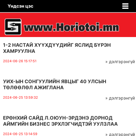
Үндсэн цэс
1-2 НАСТАЙ ХҮҮХДҮҮДИЙГ ЯСЛИД БҮРЭН
ХАМРУУЛНА
2024-06-26 15:17:51
» дэлгэрэнгүй
УИХ-ЫН СОНГУУЛИЙН ЯВЦЫГ 40 УЛСЫН
ТӨЛӨӨЛӨЛ АЖИГЛАНА
2024-06-25 13:59:32
» дэлгэрэнгүй
ЕРӨНХИЙ САЙД Л.ОЮУН-ЭРДЭНЭ ДОРНОД
АЙМГИЙН БИЗНЕС ЭРХЛЭГЧИДТЭЙ УУЛЗЛАА
2024-06-25 13:14:59
» дэлгэрэнгүй