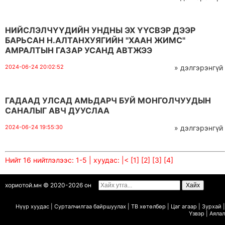
НИЙСЛЭЛЧҮҮДИЙН УНДНЫ ЭХ ҮҮСВЭР ДЭЭР
БАРЬСАН Н.АЛТАНХУЯГИЙН "ХААН ЖИМС"
АМРАЛТЫН ГАЗАР УСАНД АВТЖЭЭ
2024-06-24 20:02:52
» дэлгэрэнгүй
ГАДААД УЛСАД АМЬДАРЧ БУЙ МОНГОЛЧУУДЫН
САНАЛЫГ АВЧ ДУУСЛАА
2024-06-24 19:55:30
» дэлгэрэнгүй
Нийт 16 нийтлэлээс: 1-5 | хуудас:
|<
[1]
[2]
[3]
[4]
хориотой.мн © 2020-2026 он
Нүүр хуудас
|
Сурталчилгаа байршуулах
|
ТВ х
ө
т
ө
лб
ө
р
|
Цаг агаар
|
Зурхай
|
Ү
звэр
|
Аялал