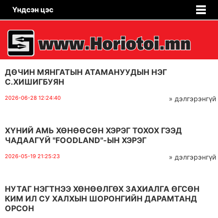
Үндсэн цэс
ДӨЧИН МЯНГАТЫН АТАМАНУУДЫН НЭГ
С.ХИШИГБУЯН
2026-06-28 12:24:40
» дэлгэрэнгүй
ХҮНИЙ АМЬ ХӨНӨӨСӨН ХЭРЭГ ТОХОХ ГЭЭД
ЧАДААГҮЙ "FOODLAND"-ЫН ХЭРЭГ
2026-05-19 21:25:23
» дэлгэрэнгүй
НУТАГ НЭГТНЭЭ ХӨНӨӨЛГӨХ ЗАХИАЛГА ӨГСӨН
КИМ ИЛ СУ ХАЛХЫН ШОРОНГИЙН ДАРАМТАНД
ОРСОН