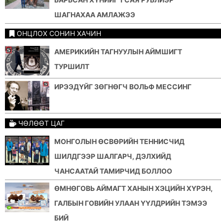
ШАГНАХАА АМЛАЖЭЭ
ОНЦЛОХ СОНИН ХАЧИН
АМЕРИКИЙН ТАГНУУЛЫН АЙМШИГТ
ТУРШИЛТ
ИРЭЭДҮЙГ ЗӨГНӨГЧ ВОЛЬФ МЕССИНГ
ЧӨЛӨӨТ ЦАГ
МОНГОЛЫН ӨСВӨРИЙН ТЕННИСЧИД
ШИЛДГЭЭР ШАЛГАРЧ, ДЭЛХИЙД
ЧАНСААТАЙ ТАМИРЧИД БОЛЛОО
ӨМНӨГОВЬ АЙМАГТ ХАНЫН ХЭЦИЙН ХҮРЭН,
ГАЛБЫН ГОВИЙН УЛААН ҮҮЛДРИЙН ТЭМЭЭ
БИЙ