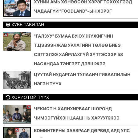
ХҮНИЙ АМЬ ХӨНӨӨСӨН ХЭРЭГ ТОХОХ ГЭЭД
ЧАДААГҮЙ "FOODLAND"-ЫН ХЭРЭГ
ХУВЬ ТАВИЛАН
"ГАЛЗУУ" БУМАА БУЮУ ЖҮЖИГЧИН
Т.ЦЭВЭЭНЖАВ УРЛАГИЙН ТӨЛӨӨ БИЕЭ,
СЭТГЭЛЭЭ ХАЙРЛАХГҮЙ ЗҮТГЭСЭЭР 58
НАСАНДАА ТЭНГЭРТ ДЭВШЖЭЭ
ЦУУТАЙ НУДАРГАН ТУЛААНЧ ГИВААПИЛЫН
НЭГЭН ТҮҮХ
ХОРИОТОЙ ТҮҮХ
ЧЕКИСТ Н.ХАЯНХИРВААГ ШОРОНД
ЧИМЭЭГҮЙХЭН ЦААШ НЬ ХАРУУЛЖЭЭ
КОМИНТЕРНЫ ЗААВРААР ДӨРВӨД АРД УЛС