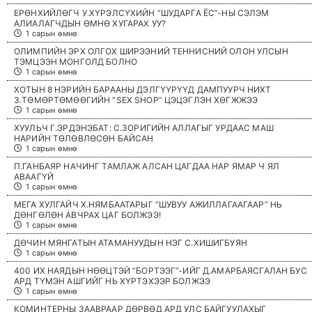
ЕРӨНХИЙЛӨГЧ У.ХҮРЭЛСҮХИЙН “ШУДАРГА ЁС”-НЫ СЭЛЭМ
АЛИАЛАГЧДЫН ӨМНӨ ХУГАРАХ УУ?
1 сарын өмнө
ОЛИМПИЙН ЭРХ ОЛГОХ ШИРЭЭНИЙ ТЕННИСНИЙ ОЛОН УЛСЫН
ТЭМЦЭЭН МОНГОЛД БОЛНО
1 сарын өмнө
ХОТЫН 8 НЭРИЙН БАРААНЫ ДЭЛГҮҮРҮҮД ДАМПУУРЧ НИХТ
З.ТӨМӨРТӨМӨӨГИЙН “SEX SHOP” ЦЭЦЭГЛЭН ХӨГЖЖЭЭ
1 сарын өмнө
ХУУЛЬЧ Г.ЭРДЭНЭБАТ: С.ЗОРИГИЙН АЛЛАГЫГ УРДААС МАШ
НАРИЙН ТӨЛӨВЛӨСӨН БАЙСАН
1 сарын өмнө
П.ГАНБАЯР НАЧИНГ ТАМЛАЖ АЛСАН ЦАГДАА НАР ЯМАР Ч ЯЛ
АВААГҮЙ
1 сарын өмнө
МЕГА ХУЛГАЙЧ Х.НЯМБААТАРЫГ “ШУВУУ АЖИЛЛАГААГААР” НЬ
ДӨНГӨЛӨН АВЧРАХ ЦАГ БОЛЖЭЭ!
1 сарын өмнө
ДӨЧИН МЯНГАТЫН АТАМАНУУДЫН НЭГ С.ХИШИГБУЯН
1 сарын өмнө
400 ИХ НАЯДЫН НӨӨЦТЭЙ “БОРТЭЭГ”-ИЙГ Д.АМАРБАЯСГАЛАН БУС
АРД ТҮМЭН АШГИЙГ НЬ ХҮРТЭХЭЭР БОЛЖЭЭ
1 сарын өмнө
КОМИНТЕРНЫ ЗААВРААР ДӨРВӨД АРД УЛС БАЙГУУЛАХЫГ