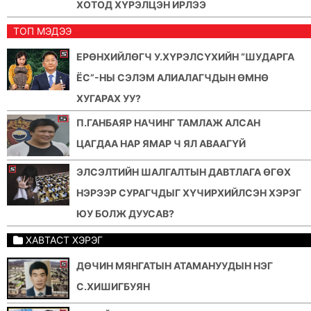
ХОТОД ХҮРЭЛЦЭН ИРЛЭЭ
ТОП МЭДЭЭ
ЕРӨНХИЙЛӨГЧ У.ХҮРЭЛСҮХИЙН “ШУДАРГА
ЁС”-НЫ СЭЛЭМ АЛИАЛАГЧДЫН ӨМНӨ
ХУГАРАХ УУ?
П.ГАНБАЯР НАЧИНГ ТАМЛАЖ АЛСАН
ЦАГДАА НАР ЯМАР Ч ЯЛ АВААГҮЙ
ЭЛСЭЛТИЙН ШАЛГАЛТЫН ДАВТЛАГА ӨГӨХ
НЭРЭЭР СУРАГЧДЫГ ХҮЧИРХИЙЛСЭН ХЭРЭГ
ЮУ БОЛЖ ДУУСАВ?
ХАВТАСТ ХЭРЭГ
ДӨЧИН МЯНГАТЫН АТАМАНУУДЫН НЭГ
С.ХИШИГБУЯН