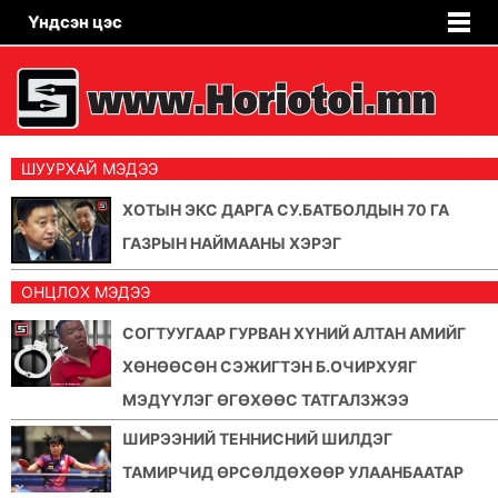
Үндсэн цэс
ШУУРХАЙ МЭДЭЭ
ХОТЫН ЭКС ДАРГА СУ.БАТБОЛДЫН 70 ГА
ГАЗРЫН НАЙМААНЫ ХЭРЭГ
ОНЦЛОХ МЭДЭЭ
СОГТУУГААР ГУРВАН ХҮНИЙ АЛТАН АМИЙГ
ХӨНӨӨСӨН СЭЖИГТЭН Б.ОЧИРХУЯГ
МЭДҮҮЛЭГ ӨГӨХӨӨС ТАТГАЛЗЖЭЭ
ШИРЭЭНИЙ ТЕННИСНИЙ ШИЛДЭГ
ТАМИРЧИД ӨРСӨЛДӨХӨӨР УЛААНБААТАР