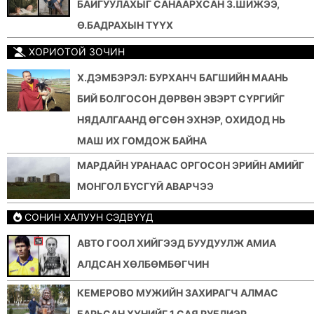
БАЙГУУЛАХЫГ САНААРХСАН З.ШИЖЭЭ,
Ө.БАДРАХЫН ТҮҮХ
ХОРИОТОЙ ЗОЧИН
Х.ДЭМБЭРЭЛ: БУРХАНЧ БАГШИЙН МААНЬ
БИЙ БОЛГОСОН ДӨРВӨН ЭВЭРТ СҮРГИЙГ
НЯДАЛГААНД ӨГСӨН ЭХНЭР, ОХИДОД НЬ
МАШ ИХ ГОМДОЖ БАЙНА
МАРДАЙН УРАНААС ОРГОСОН ЭРИЙН АМИЙГ
МОНГОЛ БҮСГҮЙ АВАРЧЭЭ
СОНИН ХАЛУУН СЭДВҮҮД
АВТО ГООЛ ХИЙГЭЭД БУУДУУЛЖ АМИА
АЛДСАН ХӨЛБӨМБӨГЧИН
КЕМЕРОВО МУЖИЙН ЗАХИРАГЧ АЛМАС
БАРЬСАН ХҮНИЙГ 1 САЯ РУБЛИЭР