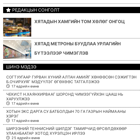
РЕДАКЦЫН СОНГОЛТ
ХЯТАДЫН ХАМГИЙН ТОМ ХӨЛӨГ ОНГОЦ
ХЯТАД МЕТРОНЫ БУУДЛАА УРЛАГИЙН
БҮТЭЭЛЭЭР ЧИМЭГЛЭВ
ШИНЭ МЭДЭЭ
СОГТУУГААР ГУРВАН ХҮНИЙ АЛТАН АМИЙГ ХӨНӨӨСӨН СЭЖИГТЭН
Б.ОЧИРХУЯГ МЭДҮҮЛЭГ ӨГӨХӨӨС ТАТГАЛЗЖЭЭ
17 өдрийн өмнө
ЧЕКИСТ Н.ХАЯНХИРВААГ ШОРОНД ЧИМЭЭГҮЙХЭН ЦААШ НЬ
ХАРУУЛЖЭЭ
17 өдрийн өмнө
ХОТЫН ЭКС ДАРГА СУ.БАТБОЛДЫН 70 ГА ГАЗРЫН НАЙМААНЫ
ХЭРЭГ
17 өдрийн өмнө
ШИРЭЭНИЙ ТЕННИСНИЙ ШИЛДЭГ ТАМИРЧИД ӨРСӨЛДӨХӨӨР
УЛААНБААТАР ХОТОД ХҮРЭЛЦЭН ИРЛЭЭ
25 өдрийн өмнө