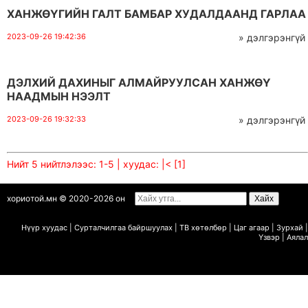
ХАНЖӨҮГИЙН ГАЛТ БАМБАР ХУДАЛДААНД ГАРЛАА
2023-09-26 19:42:36
» дэлгэрэнгүй
ДЭЛХИЙ ДАХИНЫГ АЛМАЙРУУЛСАН ХАНЖӨҮ
НААДМЫН НЭЭЛТ
2023-09-26 19:32:33
» дэлгэрэнгүй
Нийт 5 нийтлэлээс: 1-5 | хуудас:
|<
[1]
хориотой.мн © 2020-2026 он
Нүүр хуудас
|
Сурталчилгаа байршуулах
|
ТВ х
ө
т
ө
лб
ө
р
|
Цаг агаар
|
Зурхай
|
Ү
звэр
|
Аялал