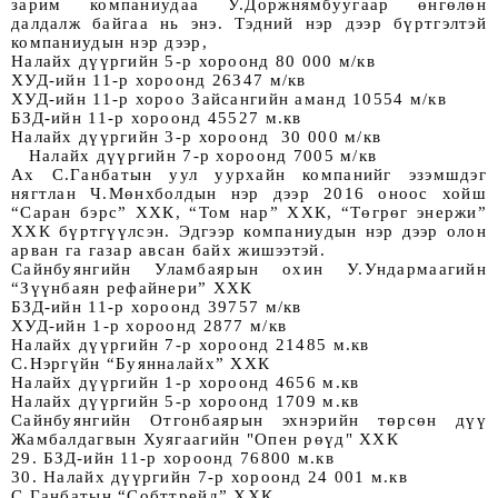
зарим компаниудаа У.Доржнямбуугаар өнгөлөн 
далдалж байгаа нь энэ. Тэдний нэр дээр бүртгэлтэй 
компаниудын нэр дээр,
Налайх дүүргийн 5-р хороонд 80 000 м/кв
ХУД-ийн 11-р хороонд 26347 м/кв
ХУД-ийн 11-р хороо Зайсангийн аманд 10554 м/кв
БЗД-ийн 11-р хороонд 45527 м.кв
Налайх дүүргийн 3-р хороонд  30 000 м/кв
   Налайх дүүргийн 7-р хороонд 7005 м/кв
Ах С.Ганбатын уул уурхайн компанийг эзэмшдэг 
нягтлан Ч.Мөнхболдын нэр дээр 2016 оноос хойш 
“Саран бэрс” ХХК, “Том нар” ХХК, “Төгрөг энержи” 
ХХК бүртгүүлсэн. Эдгээр компаниудын нэр дээр олон 
арван га газар авсан байх жишээтэй.
Сайнбуянгийн Уламбаярын охин У.Ундармаагийн 
“Зүүнбаян рефайнери” ХХК
БЗД-ийн 11-р хороонд 39757 м/кв
ХУД-ийн 1-р хороонд 2877 м/кв 
Налайх дүүргийн 7-р хороонд 21485 м.кв
С.Нэргүйн “Буянналайх” ХХК
Налайх дүүргийн 1-р хороонд 4656 м.кв
Налайх дүүргийн 5-р хороонд 1709 м.кв
Сайнбуянгийн Отгонбаярын эхнэрийн төрсөн дүү 
Жамбалдагвын Хуягаагийн "Опен рөүд" ХХК 
29. БЗД-ийн 11-р хороонд 76800 м.кв
30. Налайх дүүргийн 7-р хороонд 24 001 м.кв 
С.Ганбатын “Собттрейд” ХХК 