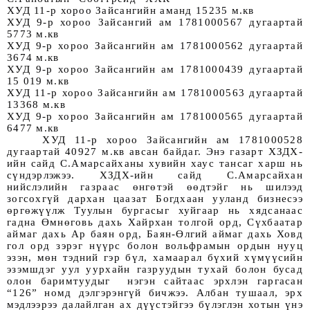
ХУД 11-р хороо Зайсангийн аманд 15235 м.кв
ХУД 9-р хороо Зайсангий ам 1781000567 дугаартай 
5773 м.кв
ХУД 9-р хороо Зайсангийн ам 1781000562 дугаартай 
3674 м.кв
ХУД 9-р хороо Зайсангийн ам 1781000439 дугаартай 
15 019 м.кв
ХУД 11-р хороо Зайсангийн ам 1781000563 дугаартай 
13368 м.кв
ХУД 9-р хороо Зайсангийн ам 1781000565 дугаартай 
6477 м.кв
    ХУД 11-р хороо Зайсангийн ам 1781000528 
дугаартай 40927 м.кв авсан байдаг. Энэ газарт ХЗДХ-
ийн сайд С.Амарсайханы хувийн хаус тансаг харш нь 
сүндэрлэжээ. ХЗДХ-ийн сайд С.Амарсайхан 
нийслэлийн газраас өнгөтэй өөдтэйг нь шилээд 
зогсохгүй дархан цаазат Богдхаан ууланд бизнесээ 
өргөжүүлж Туулын бургасыг хуйгаар нь хядсанаас 
гадна Өмнөговь дахь Хайрхан толгой орд, Сүхбаатар 
аймаг дахь Ар баян орд, Баян-Өлгий аймаг дахь Ховд 
гол орд зэрэг нүүрс болон вольфрамын ордын нууц 
эзэн, мөн тэдний гэр бүл, хамаарал бүхий хүмүүсийн 
эзэмшдэг уул уурхайн газруудын тухай болон бусад 
олон баримтуудыг  нэгэн сайтаас эрхлэн гаргасан 
“126” номд дэлгэрэнгүй бичжээ. Албан тушаал, эрх 
мэдлээрээ далайлган ах дүүстэйгээ бүлэглэн хотын үнэ 