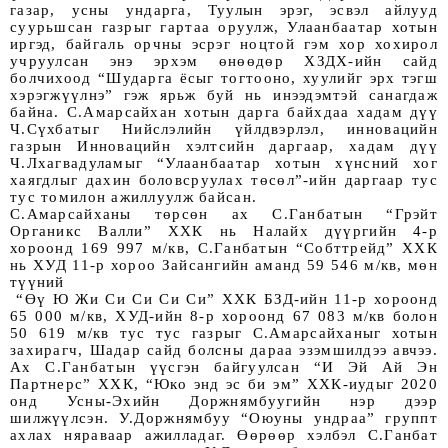
газар, усны ундарга, Туулын эрэг, эсвэл айлууд 
суурьшсан газрыг гартаа оруулж, Улаанбаатар хотын 
иргэд, байгаль орчны эсрэг ноцтой гэм хор хохирол 
учруулсан энэ эрхэм өнөөдөр ХЗДХ-ийн сайд 
болчихоод “Шударга ёсыг тогтооно, хуулийг эрх тэгш 
хэрэгжүүлнэ” гэж ярьж буй нь инээдэмтэй санагдаж 
байна. С.Амарсайхан хотын дарга байхдаа хадам дүү 
Ч.Сүхбатыг Нийслэлийн үйлдвэрлэл, инновацийн 
газрын Инновацийн хэлтсийн даргаар, хадам дүү 
Ч.Лхагвадуламыг “Улаанбаатар хотын хүнсний хог 
хаягдлыг дахин боловсруулах төсөл”-ийн даргаар тус 
тус томилон ажиллуулж байсан.
С.Амарсайханы төрсөн ах С.Ганбатын “Грэйт 
Органикс Валли” ХХК нь Налайх дүүргийн 4-р 
хороонд 169 997 м/кв, С.Ганбатын “Собттрейд” ХХК 
нь ХУД 11-р хороо Зайсангийн аманд 59 546 м/кв, мөн 
түүний
 “Өү Ю Жи Си Си Си Си” ХХК БЗД-ийн 11-р хороонд 
65 000 м/кв, ХУД-ийн 8-р хороонд 67 083 м/кв болон 
50 619 м/кв тус тус газрыг С.Амарсайханыг хотын 
захирагч, Шадар сайд болсны дараа эзэмшилдээ авчээ. 
Ах С.Ганбатын үүсгэн байгуулсан “И Эй Ай Эн 
Партнерс” ХХК, “Юко энд эс би эм” ХХК-иудыг 2020 
онд Усны-Эхийн Доржнямбуугийн нэр дээр 
шилжүүлсэн. У.Доржнямбуу “Оюуны ундраа” группт 
ахлах няраваар ажилладаг. Өөрөөр хэлбэл С.Ганбат 