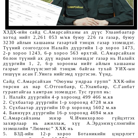
ХЗДХ-ийн сайд С.Амарсайханы ах дүүс Улаанбаатар 
хотод нийт 2,261 053 м/кв буюу 226 га газар, буюу 
3230 айлын хашааны газартай тэнцэх газар эзэмшдэг. 
Түүний сонгогдсон Налайх дүүргийн 1-р хороо 1473, 
2-р хороо 1243, 6-р хороо 563 өрхтэй. С.Амарсайхан 
болон түүний ах дүү нарын эзэмшдэг газар нь Налайх 
дүүргийн 1, 2, 6-р хорооны нийт айлын хашааны 
газрыг нийлүүлсэнтэй тэнцэж байгаа тухай УИХ-ын 
гишүүн асан Г.Уянга нийгэмд хүргэсэн. Үүнд,
Сайд С.Амарсайхан “Оюуны ундраа групп” ХХК-ийн 
төрсөн ах нар С.Отгонбаяр, С.Уламбаяр, С.Ганбат 
гуравтайгаа хамтран эзэмшдэг. Тус групп нь: 
1. Налайх дүүргийн 4-р хороонд 499 466 м.кв
2. Сүхбаатар дүүргийн 1-р хороонд 4728 м.кв
3. Сүхбаатар дүүргийн 10-р хороонд 5602 м.кв
4. Баянзүрх дүүргийн 16-р хороонд 4694 м.кв
С.Амарсайханы эхнэр Ч.Ичинхорлоо гүйцэтгэх 
захирлаар нь ажиллаж, хүү А.Эрдэнэхүслэнгийн 
эзэмшлийн “Люмекс” ХХК нь 
5. БЗД-ийн 12-р хороо Ботаникийн цэцэрлэгт 