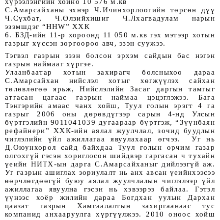
хүрээлэнгийн хойно 10 576 м.кв
С.Амарсайханы эхнэр Ч.Ичинхорлоогийн төрсөн дүү 
Ч.Сүхбат, Ч.Өлзийхишиг Ч.Лхагвадулам нарын 
эзэмшдэг “HHW” ХХК 
6. БЗД-ийн 11-р хороонд 11 050 м.кв гэх мэтээр хотын 
газрыг хүссэн зоргоороо авч, эзэн суужээ. 
Тэгвэл газрын эзэн болсон эрхэм сайдын бас нэгэн 
газрын наймааг хүргэе. 
Улаанбаатар хотын захирагч болсныхоо дараа 
С.Амарсайхан нийслэл хотыг хөгжүүлэх сайхан 
төлөвлөгөө ярьж, Нийслэлийн Засаг даргын тамгыг 
атгасан цагаас газрын наймаа цэцэглэжээ. Бага 
Тэнгэрийн амаас чанх хойш, Туул голын эрэгт 4 га 
газрыг 2006 оны дөрөвдүгээр сарын 4-нд Улсын 
бүртгэлийн 9011041039 дугаараар бүртгэж, “Зүүнбаян 
рефайнери” ХХК-ийн аялал жуулчлал, зочид буудлын 
чиглэлийн үйл ажиллагаа явуулахаар өгчээ.  Уг нь 
Д.Оюунхорол сайд байхдаа Туул голын орчим газар 
олгохгүй гэсэн хориглосон шийдвэр гаргасан ч тухайн 
үеийн НИТХ-ын дарга С.Амарсайханыг дийлээгүй аж. 
Уг газрын ашиглах зориулалт нь анх авсан үеийнхээсээ 
өөрчлөгдөөгүй буюу аялал жуулчлалын чиглэлээр үйл 
ажиллагаа явуулна гэсэн нь хэвээрээ байлаа. Гэтэл 
үүнээс хоёр жилийн дараа Богдхан уулын Дархан 
цаазат газрын Хамгаалалтын захиргаанаас тус 
компанид анхааруулга хүргүүлжээ. 2010 оноос хойш 