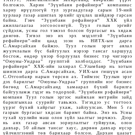
болгожээ. Харин “Зүүнбаян рефайнери” компаниас 
хариу ирүүлээгүй тул зургаадугаар сарын 19-ний 
хурлаар газар ашиглах эрхийг цуцлах шийдвэр гарсан 
байна. Гэвч “Зүүнбаян рефайнери” ХХК үйл 
ажиллагаагаа зогсоосонгүй. Туул голын эргийг 
сүйдэлж, усны гол тэжээл болсон бургасыг нь хядаж 
дөнгөв. Тэгвэл энэ их эрх мэдэлтэй “Зүүнбаян 
рефайнери”-ийн цаад эзэн нь НИТХ-ын дарга 
С.Амарсайхан байжээ. Туул голын эрэгт аялал 
жуулчлалын бүс байгуулах нэрээр тансаг харшууд 
босгож, өндөр үнээр борлуулах бизнес тэр чигээрээ 
“Оюуны-Ундраа” групптэй холбогддог. “Зүүнбаян 
рефайнери” ХХК-ийн захирал С.Уламбаяр нь хотын 
шинэхэн дарга С.Амарсайхан, УИХ-ын гишүүн асан 
С.Отгонбаяр нарын төрсөн ах. Тиймээс Туулын эрэг 
дэх барилгыг “Оюуны-Ундраа” группийн нэг бизнес 
бөгөөд С.Амарсайханд хамаарал бүхий барилга 
байгууламж гэдэг нь тодорхой. “Зүүнбаян рэфайнери” 
компани Туул голын эргээс наймхан метрийн зайд 
барилгынхаа суурийг тавьжээ. Тэгэхдээ ус тогтоох 
үүрэг бүхий хайргыг ухаж, зайлуулсан. Мөн 5 га 
газрын бургасыг хядсан баримт байна. Энэ нь Усны 
тухай хуулийн маш олон зүйл заалтыг зөрчжээ.  Дээр 
нь анх газар авсан зориулалтыг гуйвуулж, олон 
давхар, 50 айлын тансаг хаус, дөрвөн давхар нүсэр 
үйлчилгээний төв барихаар болсон. Дархан цаазат 