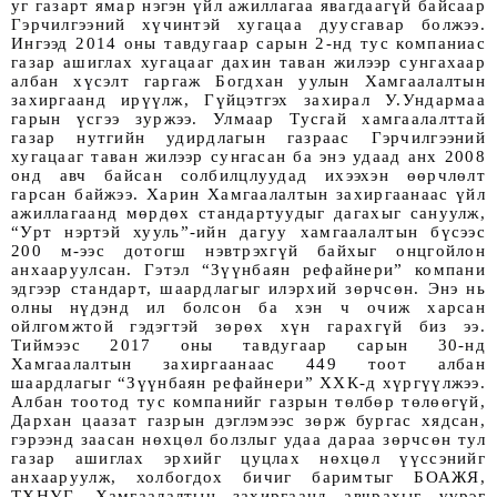
уг газарт ямар нэгэн үйл ажиллагаа явагдаагүй байсаар 
Гэрчилгээний хүчинтэй хугацаа дуусгавар болжээ. 
Ингээд 2014 оны тавдугаар сарын 2-нд тус компаниас 
газар ашиглах хугацааг дахин таван жилээр сунгахаар 
албан хүсэлт гаргаж Богдхан уулын Хамгаалалтын 
захиргаанд ирүүлж, Гүйцэтгэх захирал У.Ундармаа 
гарын үсгээ зуржээ. Улмаар Тусгай хамгаалалттай 
газар нутгийн удирдлагын газраас Гэрчилгээний 
хугацааг таван жилээр сунгасан ба энэ удаад анх 2008 
онд авч байсан солбилцлуудад ихээхэн өөрчлөлт 
гарсан байжээ. Харин Хамгаалалтын захиргаанаас үйл 
ажиллагаанд мөрдөх стандартуудыг дагахыг сануулж, 
“Урт нэртэй хууль”-ийн дагуу хамгаалалтын бүсээс 
200 м-ээс дотогш нэвтрэхгүй байхыг онцгойлон 
анхааруулсан. Гэтэл “Зүүнбаян рефайнери” компани 
эдгээр стандарт, шаардлагыг илэрхий зөрчсөн. Энэ нь 
олны нүдэнд ил болсон ба хэн ч очиж харсан 
ойлгомжтой гэдэгтэй зөрөх хүн гарахгүй биз ээ. 
Тиймээс 2017 оны тавдугаар сарын 30-нд 
Хамгаалалтын захиргаанаас 449 тоот албан 
шаардлагыг “Зүүнбаян рефайнери” ХХК-д хүргүүлжээ. 
Албан тоотод тус компанийг газрын төлбөр төлөөгүй, 
Дархан цаазат газрын дэглэмээс зөрж бургас хядсан, 
гэрээнд заасан нөхцөл болзлыг удаа дараа зөрчсөн тул 
газар ашиглах эрхийг цуцлах нөхцөл үүссэнийг 
анхааруулж, холбогдох бичиг баримтыг БОАЖЯ, 
ТХНУГ, Хамгаалалтын захиргаанд авчрахыг үүрэг 