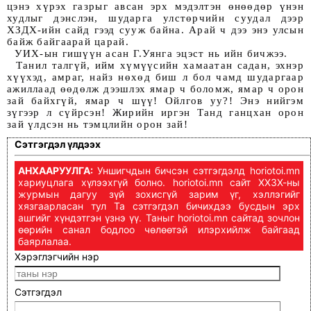
цэнэ хүрэх газрыг авсан эрх мэдэлтэн өнөөдөр үнэн 
худлыг дэнслэн, шударга улстөрчийн суудал дээр 
ХЗДХ-ийн сайд гээд сууж байна. Арай ч дээ энэ улсын 
байж байгаарай царай. 
  УИХ-ын гишүүн асан Г.Уянга эцэст нь ийн бичжээ.
  Танил талгүй, ийм хүмүүсийн хамаатан садан, эхнэр 
хүүхэд, амраг, найз нөхөд биш л бол чамд шударгаар 
ажиллаад өөдөлж дээшлэх ямар ч боломж, ямар ч орон 
зай байхгүй, ямар ч шүү! Ойлгов уу?! Энэ нийгэм 
зүгээр л сүйрсэн! Жирийн иргэн Танд ганцхан орон 
зай үлдсэн нь тэмцлийн орон зай! 
Сэтгэгдэл үлдээх
АНХААРУУЛГА:
Уншигчдын бичсэн сэтгэгдэлд horiotoi.mn
хариуцлага хүлээхгүй болно. horiotoi.mn сайт ХХЗХ-ны
журмын дагуу зүй зохисгүй зарим үг, хэллэгийг
хязгаарласан тул Та сэтгэгдэл бичихдээ бусдын эрх
ашгийг хүндэтгэн үзнэ үү. Таныг horiotoi.mn сайтад зочлон
өөрийн санал бодлоо чөлөөтэй илэрхийлж байгаад
баярлалаа.
Хэрэглэгчийн нэр
Сэтгэгдэл