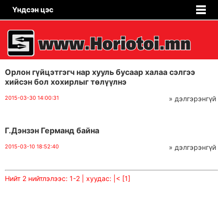
Үндсэн цэс
Орлон гүйцэтгэгч нар хууль бусаар халаа сэлгээ
хийсэн бол хохирлыг төлүүлнэ
2015-03-30 14:00:31
» дэлгэрэнгүй
Г.Дэнзэн Германд байна
2015-03-10 18:52:40
» дэлгэрэнгүй
Нийт 2 нийтлэлээс: 1-2 | хуудас:
|<
[1]