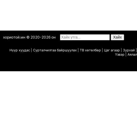
хориотой.мн © 2020-2026 он
Нүүр хуудас
|
Сурталчилгаа байршуулах
|
ТВ х
ө
т
ө
лб
ө
р
|
Цаг агаар
|
Зурхай
|
Ү
звэр
|
Аялал