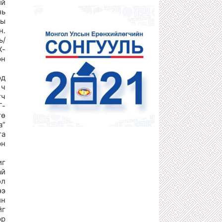
ий
1 сарын өмнө
нь
ДӨЧИН МЯНГАТЫН АТАМАНУУДЫН
ны
НЭГ С.ХИШИГБУЯН
н.
1 сарын өмнө
ь/
400 ИХ НАЯДЫН НӨӨЦТЭЙ
Х-
“БОРТЭЭГ”-ИЙГ Д.АМАРБАЯСГАЛАН
эн
БУС АРД ТҮМЭН АШГИЙГ НЬ
ХҮРТЭХЭЭР БОЛЖЭЭ
1 сарын өмнө
эд
 ч
КОМИНТЕРНЫ ЗААВРААР ДӨРВӨД
АРД УЛС БАЙГУУЛАХЫГ
гч
САНААРХСАН З.ШИЖЭЭ,
Г-
Ө.БАДРАХЫН ТҮҮХ
гө
1 сарын өмнө
а”
"ГАЛЗУУ" БУМАА БУЮУ ЖҮЖИГЧИН
га
Т.ЦЭВЭЭНЖАВ УРЛАГИЙН ТӨЛӨӨ
эн
БИЕЭ, СЭТГЭЛЭЭ ХАЙРЛАХГҮЙ
ЗҮТГЭСЭЭР 58 НАСАНДАА ТЭНГЭРТ
ДЭВШЖЭЭ
иг
1 сарын өмнө
ай
ол
АТГ-Т ШАЛГАГДААД ЭХЭЛСЭН
ХОТЫН ЗАМ ЗАСВАРЫН ДАРГА
ээ
О.ЭНХБААТАР АЖЛАА ХИЙСЭЭР
йн
БАЙХ УУ?!
йг
1 сарын өмнө
эр