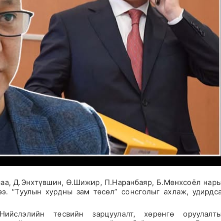
а, Д.Энхтүвшин, Ө.Шижир, П.Наранбаяр, Б.Мөнхсоёл нар
э. “Туулын хурдны зам төсөл” сонсголыг ахлаж, удирдс
Нийслэлийн төсвийн зарцуулалт, хөрөнгө оруулалт