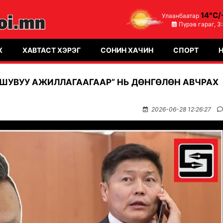
14°C/
Улаанбаатар
Пүрэв гараг,
3
Х
ХАВТАСТ ХЭРЭГ
СОНИН ХАЧИН
СПОРТ
“ШУВУУ АЖИЛЛАГААГААР” НЬ ДӨНГӨЛӨН АВЧРАХ
2026-06-28 12:26:27