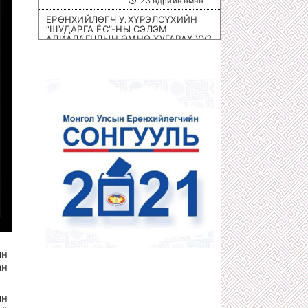
23 өдрийн өмнө
ЕРӨНХИЙЛӨГЧ У.ХҮРЭЛСҮХИЙН
“ШУДАРГА ЁС”-НЫ СЭЛЭМ
АЛИАЛАГЧДЫН ӨМНӨ ХУГАРАХ УУ?
1 сарын өмнө
ОЛИМПИЙН ЭРХ ОЛГОХ ШИРЭЭНИЙ
ТЕННИСНИЙ ОЛОН УЛСЫН
ТЭМЦЭЭН МОНГОЛД БОЛНО
1 сарын өмнө
ХОТЫН 8 НЭРИЙН БАРААНЫ
ДЭЛГҮҮРҮҮД ДАМПУУРЧ НИХТ
З.ТӨМӨРТӨМӨӨГИЙН “SEX SHOP”
ЦЭЦЭГЛЭН ХӨГЖЖЭЭ
1 сарын өмнө
ХУУЛЬЧ Г.ЭРДЭНЭБАТ: С.ЗОРИГИЙН
АЛЛАГЫГ УРДААС МАШ НАРИЙН
ТӨЛӨВЛӨСӨН БАЙСАН
1 сарын өмнө
П.ГАНБАЯР НАЧИНГ ТАМЛАЖ
АЛСАН ЦАГДАА НАР ЯМАР Ч ЯЛ
АВААГҮЙ
ын
1 сарын өмнө
ан
МЕГА ХУЛГАЙЧ Х.НЯМБААТАРЫГ
“ШУВУУ АЖИЛЛАГААГААР” НЬ
ын
ДӨНГӨЛӨН АВЧРАХ ЦАГ БОЛЖЭЭ!