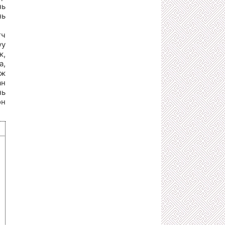
ТӨРИЙН ХАР ХЭРҮҮЛЧ
нь
1 сарын өмнө
нь
500 ТЭРБУМЫГ АВСАН ХЯТАД
КОМПАНИЙН МӨНГӨӨР АЯЛСАН
гч
НИЙСЛЭЛИЙН ХУРГАН ДАРГА НАРТ
уу
ХАРИУЦЛАГА ТООЦЪЁ!
ж,
1 сарын өмнө
а,
З.ТӨМӨРТӨМӨӨ, Ч.ТӨГСДЭЛГЭР
аж
ХОЁРЫН ХОРШСОН ТӨГС ЛУЙВАР
ан
1 сарын өмнө
нь
ТӨРИЙН ӨМЧИЙН БОДЛОГО
он
ЗОХИЦУУЛАЛТЫН ГАЗАР ТӨРИЙН
БУС БАЙГУУЛЛАГЫН ӨМЧИЙГ
ЭЗЭМШИЛДЭЭ АВАХААР УЛАЙРЧ
БАЙНА
2 сарын өмнө
С.АМАРСАЙХАН: ХУУЛЬ ИРГЭНЭЭ
ХАМГААЛДАГ ШИГ ХУУЛЬ
САХИУЛАГЧДАА Ч ХАМГААЛДАГ
БАЙХ ЁСТОЙ!
2 сарын өмнө
Х.НЯМБААТАР, О.ЭНХБААТАР
НАРЫН УДИРДСАН УЛС ДАМНАСАН
АРХИДАЛТААС БОЛЖ НЭГЭН ЗАЛУУ
АМИА АЛДЖЭЭ
2 сарын өмнө