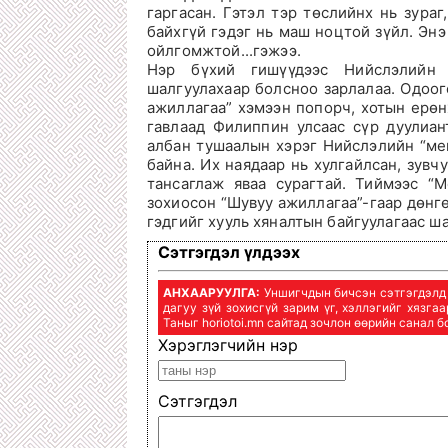
гаргасан. Гэтэл тэр төслийнх нь зураг
байхгүй гэдэг нь маш ноцтой зүйл. Энэ 
ойлгомжтой...гэжээ.
Нэр бүхий гишүүдээс Нийслэлийн у
шалгуулахаар болсноо зарлалаа. Одоо
ажиллагаа” хэмээн попорч, хотын ерө
гавлаад Филиппин улсаас сүр дуулиан
албан тушаалын хэрэг Нийслэлийн “мег
байна. Их наядаар нь хулгайлсан, зувч
тансаглаж яваа сурагтай. Тиймээс “
зохиосон “Шувуу ажиллагаа”-гаар дөнгө
гэдгийг хууль хяналтын байгуулагаас ш
Сэтгэгдэл үлдээх
АНХААРУУЛГА:
Уншигчдын бичсэн сэтгэгдэлд h
дагуу зүй зохисгүй зарим үг, хэллэгийг хязга
Таныг horiotoi.mn сайтад зочлон өөрийн санал 
Хэрэглэгчийн нэр
Сэтгэгдэл