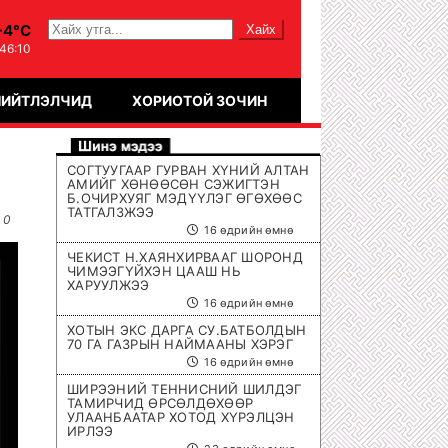
-4°C
:46:10
НИЙТЛЭЛЧИД
ХОРИОТОЙ ЗОЧИН
СОГТУУГААР ГУРВАН ХҮНИЙ АЛТАН
АМИЙГ ХӨНӨӨСӨН СЭЖИГТЭН
Б.ОЧИРХУЯГ МЭДҮҮЛЭГ ӨГӨХӨӨС
ТАТГАЛЗЖЭЭ
0
16 өдрийн өмнө
ЧЕКИСТ Н.ХАЯНХИРВААГ ШОРОНД
ЧИМЭЭГҮЙХЭН ЦААШ НЬ
ХАРУУЛЖЭЭ
16 өдрийн өмнө
ХОТЫН ЭКС ДАРГА СУ.БАТБОЛДЫН
70 ГА ГАЗРЫН НАЙМААНЫ ХЭРЭГ
16 өдрийн өмнө
ШИРЭЭНИЙ ТЕННИСНИЙ ШИЛДЭГ
ТАМИРЧИД ӨРСӨЛДӨХӨӨР
УЛААНБААТАР ХОТОД ХҮРЭЛЦЭН
ИРЛЭЭ