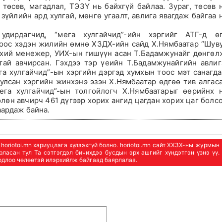
, төсөв, магадлал, ТЭЗҮ нь байхгүй байлаа. Зураг, төсөв 
зүйлийн ард хулгай, мөнгө угаалт, авлига явагдаж байгаа 
дирдагчид, “мега хулгайчид”-ийн хэргийг АТГ-д ө
гоос хэдэн жилийн өмнө ХЗДХ-ийн сайд Х.Нямбаатар “Шув
нхий менежер, УИХ-ын гишүүн асан Т.Бадамжунайг дөнгөл
тай авчирсан. Гэхдээ тэр үеийн Т.Бадамжунайгийн авлиг
а хулгайчид”-ын хэргийн дэргэд хумхын тоос мэт санагд
уулсан хэргийн жинхэнэ эзэн Х.Нямбаатар өдгөө тив алгас
Мега хулгайчид”-ын толгойлогч Х.Нямбаатарыг өөрийнх 
лөн авчирч 461 дүгээр хорих ангид цагдан хорих цаг болс
аардаж байна.
oriotoi.mn хариуцлага хүлээхгүй болно. horiotoi.mn сайт ХХЗХ-ны журмын
арласан тул Та сэтгэгдэл бичихдээ бусдын эрх ашгийг хүндэтгэн үзнэ үү.
бодлоо чөлөөтэй илэрхийлж байгаад баярлалаа.