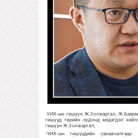
УИХ-ын гишүүн Ж.Золжаргал, Ж.Баярма
гишүүд төрийн ордонд мэдэгдэл хийлэ
гишүүн Ж.Золжаргал,
-УИХ-ын гишүүдийн санаачилгаар 