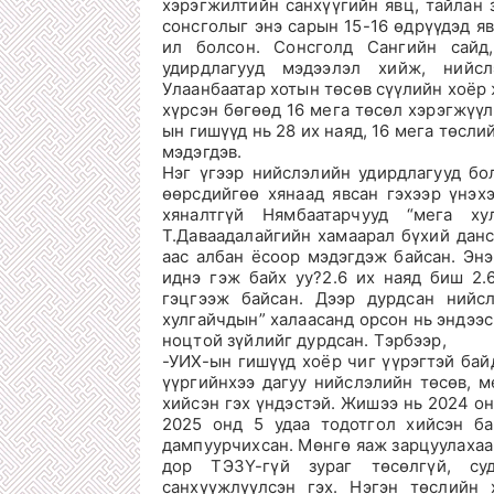
хэрэгжилтийн санхүүгийн явц, тайлан 
сонсголыг энэ сарын 15-16 өдрүүдэд я
ил болсон. Сонсголд Сангийн сайд
удирдлагууд мэдээлэл хийж, нийсл
Улаанбаатар хотын төсөв сүүлийн хоёр 
хүрсэн бөгөөд 16 мега төсөл хэрэгжүүл
ын гишүүд нь 28 их наяд, 16 мега төсли
мэдэгдэв.
Нэг үгээр нийслэлийн удирдлагууд бо
өөрсдийгөө хянаад явсан гэхээр үнэх
хяналтгүй Нямбаатарчууд “мега х
Т.Даваадалайгийн хамаарал бүхий дансн
аас албан ёсоор мэдэгдэж байсан. Энэ
иднэ гэж байх уу?2.6 их наяд биш 2.
гэцгээж байсан. Дээр дурдсан нийс
хулгайчдын” халаасанд орсон нь эндээс
ноцтой зүйлийг дурдсан. Тэрбээр,
-УИХ-ын гишүүд хоёр чиг үүрэгтэй байд
үүргийнхээ дагуу нийслэлийн төсөв, м
хийсэн гэх үндэстэй. Жишээ нь 2024 о
2025 онд 5 удаа тодотгол хийсэн ба
дампуурчихсан. Мөнгө яаж зарцуулахаа
дор ТЭЗҮ-гүй зураг төсөлгүй, су
санхүүжлүүлсэн гэх. Нэгэн төслийн 