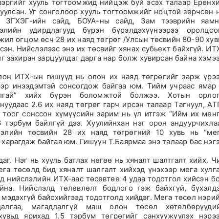
зэргийг хууль тогтоомжид нийцэж буй эсэх талаар Ерөнх
вуулсан. Уг сонголоор хууль тогтоомжийг ноцтой зөрчсөн 
, ЗГХЭГ-ийн сайд, БОУА-ны сайд, Зам тээврийн яам
элийн удирдлагууд бүрэн бүрэлдэхүүнээрээ оролцсо
жил огцом өсч 28 их наяд төгрөг /Улсын төсвийн 80-90 хув
сэн. Нийслэлээс энэ их төсвийг хянах субьект байхгүй. ИТ
йг захиран зарцуулдаг дарга нар болж хувирсан байна хэмэ
лон ИТХ-ын гишүүд нь олон их наяд төгрөгийг зарж үрэ
ээр инээдэмтэй сонсогдож байгаа юм. Тийм учраас ямар
улгай” хийх бүрэн боломжтой болжээ. Хотын орло
уудаас 2.6 их наяд төгрөг гарч ирсэн талаар Тагнуул, АТ
 тоог сонссон хүмүүсийн зарим нь үл итгэж “Ийм их мөн
6 тэрбум байлгүй дээ. Хуулийнхан нэг орон андуурчихла
лэлийн төсвийн 28 их наяд төгрөгний 10 хувь нь “ме
 харагдаж байгаа юм. Гишүүн Т.Баярмаа энэ талаар бас нэг
аг. Нэг нь хууль батлах нөгөө нь хяналт шалтгалт хийх. Ч
ега төсөлд бид хяналт шалгалт хийхэд үнэхээр мега хулг
нд нийслэлийн ИТХ-аас төсөвтөө 4 удаа тодотгол хийсэн б
йна. Нийслэлд төлөвлөлт бодлого гэж байхгүй, бүхэлд
 мэдэхгүй байсхийгээд тодотголд хийдэг. Мега төсөл нэри
далгаа, магадлалгүй маш олон төсөл хөтөлбөрүүди
хувьд ярихад 1.5 тэрбум төгрөгийг санхүүжүүлэх нэрэ