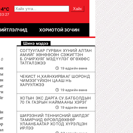
-4°C
:33:27
НИЙТЛЭЛЧИД
ХОРИОТОЙ ЗОЧИН
СОГТУУГААР ГУРВАН ХҮНИЙ АЛТАН
АМИЙГ ХӨНӨӨСӨН СЭЖИГТЭН
Б.ОЧИРХУЯГ МЭДҮҮЛЭГ ӨГӨХӨӨС
0
ТАТГАЛЗЖЭЭ
н 
19 өдрийн өмнө
ы 
ЧЕКИСТ Н.ХАЯНХИРВААГ ШОРОНД
н 
ЧИМЭЭГҮЙХЭН ЦААШ НЬ
ХАРУУЛЖЭЭ
г 
19 өдрийн өмнө
н 
г 
ХОТЫН ЭКС ДАРГА СУ.БАТБОЛДЫН
70 ГА ГАЗРЫН НАЙМААНЫ ХЭРЭГ
19 өдрийн өмнө
н 
ШИРЭЭНИЙ ТЕННИСНИЙ ШИЛДЭГ
г 
ТАМИРЧИД ӨРСӨЛДӨХӨӨР
р 
УЛААНБААТАР ХОТОД ХҮРЭЛЦЭН
ИРЛЭЭ
л 