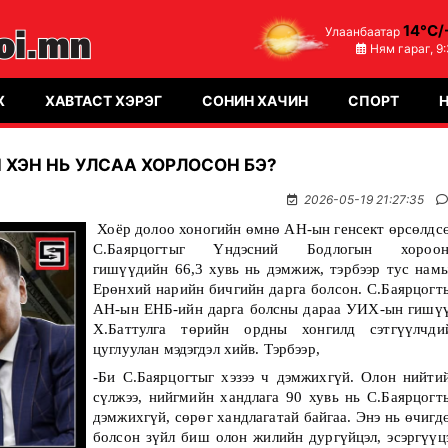
14°C/
Улаанбаатар
Ням гараг,
9
Х
ХАВТАСТ ХЭРЭГ
СОНИН ХАЧИН
СПОРТ
Н ХЭН НЬ УЛСАА ХОРЛОСОН БЭ?
2026-05-19 21:27:35
Хоёр долоо хоногийн өмнө АН-ын генсект өрсөлдсө
С.Баярцогтыг Үндэсний Бодлогын хороон
гишүүдийн 66,3 хувь нь дэмжиж, тэрбээр тус намы
Ерөнхий нарийн бичгийн дарга болсон. С.Баярцогты
АН-ын ЕНБ-ийн дарга болсны дараа УИХ-ын гишүү
Х.Баттулга төрийн ордны хонгилд сэтгүүлчдий
цуглуулан мэдэгдэл хийв. Тэрбээр,
-Би С.Баярцогтыг хэзээ ч дэмжихгүй. Олон нийтий
сүлжээ, нийгмийн хандлага 90 хувь нь С.Баярцогты
дэмжихгүй, сөрөг хандлагатай байгаа. Энэ нь өчигдө
болсон зүйл биш олон жилийн дургүйцэл, эсэргүүцэ