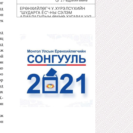
27 өдрийн өмнө
г 
ЕРӨНХИЙЛӨГЧ У.ХҮРЭЛСҮХИЙН
д 
“ШУДАРГА ЁС”-НЫ СЭЛЭМ
н 
АЛИАЛАГЧДЫН ӨМНӨ ХУГАРАХ УУ?
к 
1 сарын өмнө
ОЛИМПИЙН ЭРХ ОЛГОХ ШИРЭЭНИЙ
д 
ТЕННИСНИЙ ОЛОН УЛСЫН
ц 
ТЭМЦЭЭН МОНГОЛД БОЛНО
1 сарын өмнө
д 
ж 
ХОТЫН 8 НЭРИЙН БАРААНЫ
ДЭЛГҮҮРҮҮД ДАМПУУРЧ НИХТ
й 
З.ТӨМӨРТӨМӨӨГИЙН “SEX SHOP”
н 
ЦЭЦЭГЛЭН ХӨГЖЖЭЭ
о 
1 сарын өмнө
о 
ХУУЛЬЧ Г.ЭРДЭНЭБАТ: С.ЗОРИГИЙН
р 
АЛЛАГЫГ УРДААС МАШ НАРИЙН
д 
ТӨЛӨВЛӨСӨН БАЙСАН
1 сарын өмнө
х 
Х-
П.ГАНБАЯР НАЧИНГ ТАМЛАЖ
АЛСАН ЦАГДАА НАР ЯМАР Ч ЯЛ
н 
АВААГҮЙ
1 сарын өмнө
МЕГА ХУЛГАЙЧ Х.НЯМБААТАРЫГ
н 
“ШУВУУ АЖИЛЛАГААГААР” НЬ
ДӨНГӨЛӨН АВЧРАХ ЦАГ БОЛЖЭЭ!