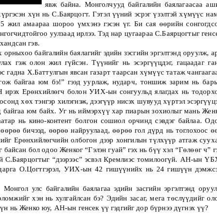
явж байна. Монголчууд байгалийн баялагаасаа аши
үргэсэн хүн нь С.Баярцогт. Гэтэл үүний эсрэг үзэлтэй хүмүүс нам
5 жил амаараа шороо үмхэнэ гэсэн үг. Би сая өөрийн сонгогдсо
нгогчидтойгоо уулзаад ирлээ. Тэд нар цугаараа С.Баярцогтыг генсе
хандсан гэв.
 орныхоо байгалийн баялагийг эдийн зэсгийн эргэлтэнд оруулж, ар
х гэж олон жил гүйсэн. Түүнийг нь эсэргүүцдэг, гацаадаг ган
с гадна Х.Баттулгын явсан газарт таарсан хүмүүс татаж чангаагаа
ож байгаа юм бэ!” гээд уурлаж, нударч, тоншиж зарим нь барь
Н ирэх Ерөнхийлөгч болон УИХ-ын сонгуульд ялагдах нь тодорхо
сонд хөх тэнгэр хилэгнэж, дээгүүр нисэх шувууд хүртэл эсэргүүцэ
ад байгаа юм байх. Уг нь иймэрхүү хар пиарын зохиолыг мань Женк
атар нь кино-контент болгон сошиол орчинд сэвдэг байлаа. Одо
 өөрөө бичээд, өөрөө найруулаад, өөрөө гол дүрд нь тоглохоос өө
нийг Ерөнхийлөгчийн олбогон дээр хонгилын түлхүүр атгаж сууха
байсан бол одоо Женког “Гэлэн гуай” гэх нь бүү хэл “Гөлөөг ч” гэ
уй С.Баярцогтыг “дээрээс” эсвэл Кремлиэс томилоогүй. АН-ын ҮБ
арга О.Цогтгэрэл, УИХ-ын 42 гишүүнийх нь 24 гишүүн дэмжсэ
ломжийг хэн нь хулгайлсан бэ? Эдийн засаг, мега төслүүдийг оло
үн нь Женко юу, АН-ын генсек үү гэдгийг дор бүрнээ дүгнэх үү?