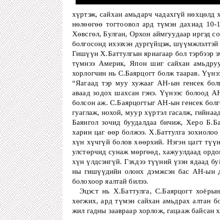
хүртэж, сайхан амьдарч чадахгүй нөхцөлд х
нөлөөгөө тогтоовол ард түмэн дахиад 10-1
Хөвсгөл, Булган, Орхон аймгуудаар иргэд со
болгосонд ихээхэн дургүйцэж, шүүмжлэлтэй 
Гишүүн Х.Баттулгын яриагаар бол тэрбээр эх
түмнээ Америк, Япон шиг сайхан амьдруула
хорлогчин нь С.Баярцогт болж таарав. Үүнээ
“Яагаад тэр муу хужааг АН-ын генсек болг
аваад зодох шахсан гэнэ. Үүнээс болоод А
болсон аж. С.Баярцогтыг АН-ын генсек болго
гуаглаж, нохой, муур хүртэл гасалж, гийна
Баянгол зочид буудалдаа бичиж, Херо Б.Ба
харин цаг өөр болжээ. Х.Баттулга зохиолоо
хүн хүчгүй болов хөөрхий. Нэгэн цагт түү
улстөрчид сунаж мөргөөд, хажуулдаад ордог 
хүн үлдсэнгүй. Гэхдээ түүний үзэн ядаад б
ны гишүүдийн олонх дэмжсэн бас АН-ын д
болохоор яалтай билээ.
  Эцэст нь Х.Баттулга, С.Баярцогт хоёрын Монгол улс байгалийн баялагаа эдийн засгийн эргэлтэнд оруулж 
хөгжих, ард түмэн сайхан амьдрах алтан бо
жил гадны заавраар хорлож, гацааж байсан х