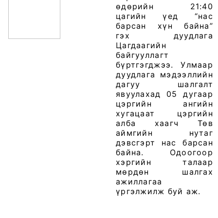
өдөрийн 21:40
цагийн үед “нас
барсан хүн байна”
гэх дуудлага
Цагдаагийн
байгууллагт
бүртгэгджээ. Улмаар
дуудлага мэдээллийн
дагуу шалгалт
явуулахад 05 дугаар
цэргийн ангийн
хугацаат цэргийн
алба хаагч Төв
аймгийн нутаг
дэвсгэрт нас барсан
байна. Одоогоор
хэргийн талаар
мөрдөн шалгах
ажиллагаа
үргэлжилж буй аж.