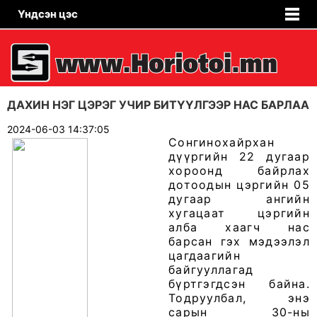
Үндсэн цэс
ДАХИН НЭГ ЦЭРЭГ УЧИР БИТҮҮЛГЭЭР НАС БАРЛАА
2024-06-03 14:37:05
Сонгинохайрхан
дүүргийн 22 дугаар
хороонд байрлах
дотоодын цэргийн 05
дугаар ангийн
хугацаат цэргийн
алба хаагч нас
барсан гэх мэдээлэл
цагдаагийн
байгууллагад
бүртгэгдсэн байна.
Тодруулбал, энэ
сарын 30-ны