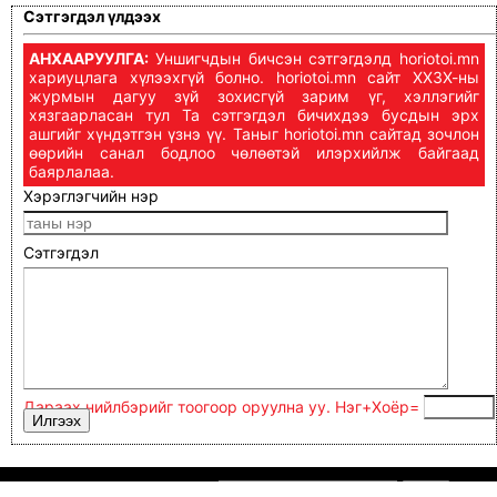
Сэтгэгдэл үлдээх
АНХААРУУЛГА:
Уншигчдын бичсэн сэтгэгдэлд horiotoi.mn
хариуцлага хүлээхгүй болно. horiotoi.mn сайт ХХЗХ-ны
журмын дагуу зүй зохисгүй зарим үг, хэллэгийг
хязгаарласан тул Та сэтгэгдэл бичихдээ бусдын эрх
ашгийг хүндэтгэн үзнэ үү. Таныг horiotoi.mn сайтад зочлон
өөрийн санал бодлоо чөлөөтэй илэрхийлж байгаад
баярлалаа.
Хэрэглэгчийн нэр
Сэтгэгдэл
Дараах нийлбэрийг тоогоор оруулна уу. Нэг+Xoёp=
хориотой.мн © 2020-2026 он