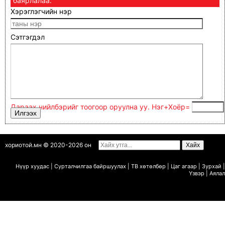
баярлалаа.
Хэрэглэгчийн нэр
Сэтгэгдэл
Дараах нийлбэрийг тоогоор оруулна уу. Нэг+Xoёp=
хориотой.мн © 2020-2026 он
Нүүр хуудас
|
Сурталчилгаа байршуулах
|
ТВ х
ө
т
ө
лб
ө
р
|
Цаг агаар
|
Зурхай
|
Ү
звэр
|
Аялал