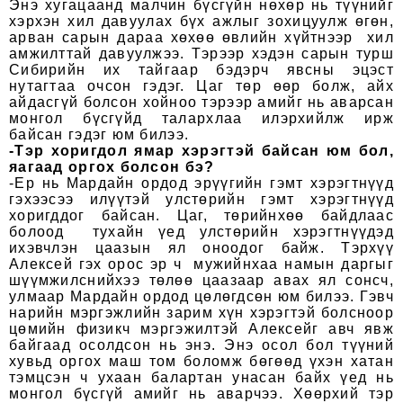
Энэ хугацаанд малчин бүсгүйн нөхөр нь түүнийг
хэрхэн хил давуулах бүх ажлыг зохицуулж өгөн,
арван сарын дараа хөхөө өвлийн хүйтнээр хил
амжилттай давуулжээ. Тэрээр хэдэн сарын турш
Сибирийн их тайгаар бэдэрч явсны эцэст
нутагтаа очсон гэдэг. Цаг төр өөр болж, айх
айдасгүй болсон хойноо тэрээр амийг нь аварсан
монгол бүсгүйд талархлаа илэрхийлж ирж
байсан гэдэг юм билээ.
-Тэр хоригдол ямар хэрэгтэй байсан юм бол,
яагаад оргох болсон бэ?
-Ер нь Мардайн ордод эрүүгийн гэмт хэрэгтнүүд
гэхээсээ илүүтэй улстөрийн гэмт хэрэгтнүүд
хоригддог байсан. Цаг, төрийнхөө байдлаас
болоод тухайн үед улстөрийн хэрэгтнүүдэд
ихэвчлэн цаазын ял оноодог байж. Тэрхүү
Алексей гэх орос эр ч мужийнхаа намын даргыг
шүүмжилснийхээ төлөө цаазаар авах ял сонсч,
улмаар Мардайн ордод цөлөгдсөн юм билээ. Гэвч
нарийн мэргэжлийн зарим хүн хэрэгтэй болсноор
цөмийн физикч мэргэжилтэй Алексейг авч явж
байгаад осолдсон нь энэ. Энэ осол бол түүний
хувьд оргох маш том боломж бөгөөд үхэн хатан
тэмцсэн ч ухаан балартан унасан байх үед нь
монгол бүсгүй амийг нь аварчээ. Хөөрхий тэр