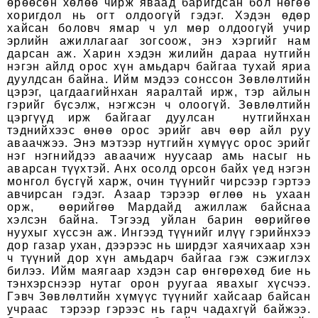
өрөөсөн хөлөө чирж яваад баригдсан бол нөгөө
хоригдол нь огт олдоогүй гэдэг. Хэдэн өдөр
хайсан боловч ямар ч ул мөр олдоогүй учир
эрлийн ажиллагааг зогсоож, энэ хэргийг нам
дарсан аж. Харин хэдэн жилийн дараа нутгийн
нэгэн айлд орос хүн амьдарч байгаа тухай яриа
дуулдсан байна. Ийм мэдээ сонссон Зөвлөлтийн
цэрэг, цагдаагийнхан яаралтай ирж, тэр айлын
гэрийг бүсэлж, нэгжсэн ч олоогүй. Зөвлөлтийн
цэргүүд ирж байгааг дуулсан нутгийнхан
тэднийхээс өнөө орос эрийг авч өөр айл руу
аваачжээ. Энэ мэтээр нутгийн хүмүүс орос эрийг
нэг нэгнийдээ аваачиж нуусаар амь насыг нь
аварсан түүхтэй. Анх осолд орсон байх үед нэгэн
монгол бүсгүй харж, очин түүнийг чирсээр гэртээ
авчирсан гэдэг. Азаар тэрээр өглөө нь ухаан
орж, өөрийгөө Мардайд ажиллаж байснаа
хэлсэн байна. Тэгээд уйлан барин өөрийгөө
нуухыг хүссэн аж. Ингээд түүнийг илүү гэрийнхээ
дор газар ухан, дээрээс нь ширдэг хаячихаар хэн
ч түүний дор хүн амьдарч байгаа гэж сэжиглэх
билээ. Ийм маягаар хэдэн сар өнгөрөхөд бие нь
тэнхэрснээр нутаг орон руугаа явахыг хүсчээ.
Гэвч Зөвлөлтийн хүмүүс түүнийг хайсаар байсан
учраас тэрээр гэрээс нь гарч чадахгүй байжээ.