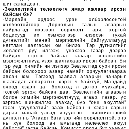
шиг санагдсан.
-Зөвлөлтийн төлөөлөгч ямар ажлаар ирсэн
байсан бэ?
-Мардайн ордоос уран олборлосонтой
холбоотойгоор Дорнодын талын агаарын
найрлагад ихээхэн өөрчлөлт гарч, хортой
бодисууд их хэмжээгээр илэрсэн тухай
дүгнэлтийг манай мэргэжлийн байгууллагууд
нягтлан шалгасан юм билээ. Тэр дүгнэлтийг
Зөвлөлт рүү илгээж, үнэхээр газар дээрээ
байдал хэрхэн байгаа талаар зөвлөлтийн
мэргэжилтнүүд үзэж шалгахаар ирсэн байсан. Би
тэр үед химийн чиглэлээр Зөвлөлтөд сурч ирсэн
байсан болохоор азаар намайг орчуулагчаараа
авсан юм. Тэгэхэд заавал агаарын чанарыг
шалгадаг аппаратын хэрэг ч байхгүй, Мардайд
очоод хэдэн цаг болоход л дотор муухайрч,
толгой эргэж байсан даа. Зөвлөлтийн агаарын
болон химийн мэргэжилтнүүд агаар, газар, ус
зэргээс шинжилгээ авахад бүр “онц аюултай”
гэсэн үзүүлэлтийг зааж байсан ч хэдэн сарын
дараа манай улсад ирүүлсэн шинжилгээний
дүгнэлт нь “Агаарт бага зэргийн өөрчлөлттэй, энэ
нь хүн болоод ан амьтанд нөлөөлөх аюул
байхгүй” гэсэн байсан. Комисст орсон бүх хүмүүс