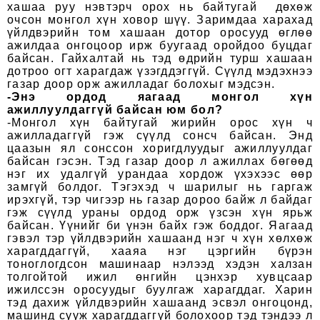
хашаа руу нэвтэрч орох нь байтугай дөхөж
очсон монгол хүн ховор шүү. Заримдаа харахад
үйлдвэрийн том хашаан дотор оросууд өглөө
ажилдаа онгоцоор ирж буугаад оройдоо буцдаг
байсан. Гайхалтай нь тэд өдрийн турш хашаан
дотроо огт харагдаж үзэгддэггүй. Сүүлд мэдэхнээ
газар доор орж ажилладаг болохыг мэдсэн.
-Энэ ордод яагаад монгол хүн
ажиллуулдаггүй байсан юм бол?
-Монгол хүн байтугай жирийн орос хүн ч
ажилладаггүй гэж сүүлд сонсч байсан. Энд
цаазын ял сонссон хоригдлуудыг ажиллуулдаг
байсан гэсэн. Тэд газар доор л ажиллах бөгөөд
нэг их удалгүй урандаа хордож үхэхээс өөр
замгүй болдог. Тэгэхэд ч шарилыг нь гаргаж
ирэхгүй, тэр чигээр нь газар дороо байж л байдаг
гэж сүүлд ураны ордод орж үзсэн хүн ярьж
байсан. Үүнийг би үнэн байх гэж боддог. Яагаад
гэвэл тэр үйлдвэрийн хашаанд нэг ч хүн хөлхөж
харагддаггүй, хааяа нэг цэргийн бүрэн
тоноглогдсон машинаар нэлээд хэдэн халзан
толгойтой ижил өнгийн цэнхэр хувцсаар
ижилссэн оросуудыг буулгаж харагддаг. Харин
тэд дахиж үйлдвэрийн хашаанд эсвэл онгоцонд,
машинд сууж харагддаггүй болохоор тэд тэндээ л