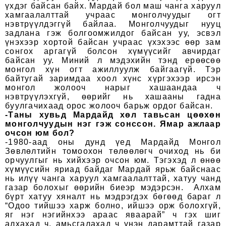
үхдэг байсан байх. Мардай бол маш чанга харуул
хамгаалалттай учраас монголчуудыг огт
нэвтрүүлдэггүй байлаа. Монголчуудыг нууц
задлана гэж болгоомжилдог байсан уу, эсвэл
үнэхээр хортой байсан учраас үхэхээс өөр зам
сонгох аргагүй болсон хүмүүсийг авчирдаг
байсан уу. Миний л мэдэхийн тэнд ерөөсөө
монгол хүн огт ажиллуулж байгаагүй. Тэр
байтугай заримдаа хоол хүнс хүргэхээр ирсэн
монгол жолооч нарыг хашаандаа ч
нэвтрүүлэхгүй, өөрийг нь хашааны гадна
буулгачихаад орос жолооч барьж ордог байсан.
-Таны хувьд Мардайд хөл тавьсан цөөхөн
монголчуудын нэг гэж сонссон. Ямар ажлаар
очсон юм бол?
-1980-аад оны дунд үед Мардайд Монгол
Зөвлөлтийн томоохон төлөөлөгч очиход нь би
орчуулгыг нь хийхээр очсон юм. Тэгэхэд л өнөө
хүмүүсийн яриад байдаг Мардай ярьж байснаас
нь илүү чанга харуул хамгаалалттай, хатуу чанд
газар болохыг өөрийн биеэр мэдэрсэн. Алхам
бүрт хатуу хяналт нь мэдрэгдэх бөгөөд бараг л
“Одоо тийшээ харж болно, ийшээ орж болохгүй,
яг нэг нэгийнхээ араас яваарай” ч гэх шиг
алхахад ч, амьсгалахад ч үнэн дарамттай газар