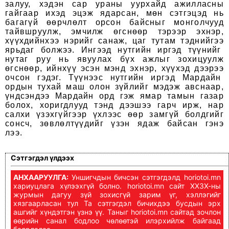
залуу, хэдэн сар ураны уурхайд ажилласны
гайгаар ихэд эцэж ядарсан, мөн сэтгэцэд нь
багагүй өөрчлөлт орсон байсныг монголчууд
тайвшруулж, эмчилж өгснөөр тэрээр эхнэр,
хүүхдийнхээ нэрийг санаж, цаг тутам тэднийгээ
ярьдаг болжээ. Ингээд нутгийн иргэд түүнийг
нутаг руу нь явуулах бүх ажлыг зохицуулж
өгснөөр, ийнхүү эсэн мэнд эхнэр, хүүхэд дээрээ
очсон гэдэг. Түүнээс нутгийн иргэд Мардайн
ордын тухай маш олон зүйлийг мэдэж авснаар,
үндсэндээ Мардайн орд гэж ямар тамын газар
болох, хоригдлууд тэнд дээшээ гарч ирж, нар
салхи үзэхгүйгээр үхлээс өөр замгүй болдгийг
сонсч, зөвлөлтүүдийг үзэн ядаж байсан гэнэ
лээ.
Сэтгэгдэл үлдээх
АНХААРУУЛГА:
Уншигчдын бичсэн сэтгэгдэлд horiotoi.mn
хариуцлага хүлээхгүй болно. horiotoi.mn сайт ХХЗХ-ны
журмын дагуу зүй зохисгүй зарим үг, хэллэгийг
хязгаарласан тул Та сэтгэгдэл бичихдээ бусдын эрх
ашгийг хүндэтгэн үзнэ үү. Таныг horiotoi.mn сайтад зочлон
өөрийн санал бодлоо чөлөөтэй илэрхийлж байгаад