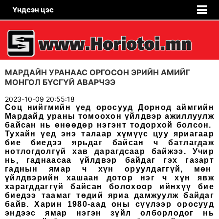
Үндсэн цэс
МАРДАЙН УРАНААС ОРГОСОН ЭРИЙН АМИЙГ
МОНГОЛ БҮСГҮЙ АВАРЧЭЭ
2023-10-09 20:55:18
Соц нийгмийн үед оросууд Дорнод аймгийн
Мардайд ураны томоохон үйлдвэр ажиллуулж
байсан нь өнөөдөр нэгэнт тодорхой болсон.
Тухайн үед энэ талаар хүмүүс цуу яриагаар
бие биедээ ярьдаг байсан ч батлагдаж
нотлогдолгүй хав дарагдсаар байжээ. Учир
нь, гаднаасаа үйлдвэр байдаг гэх газарт
гаднын ямар ч хүн оруулдаггүй, мөн
үйлдвэрийн хашаан дотор нэг ч хүн явж
харагддаггүй байсан болохоор ийнхүү бие
биедээ таамаг төдий яриа дамжуулж байдаг
байв. Харин 1980-аад оны сүүлээр оросууд
эндээс ямар нэгэн зүйл олборлодог нь