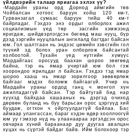
үйлдвэрийн талаар яриагаа эхлэх үү?
-Мардайн ураны орд Дорнод аймгийн төв
Чойбалсан хотоос баруун хойш 120 км-т,
Гурванзагал сумаас баруун тийш 40 км-т
байрладаг. Гэхдээ энэ ордыг олборлох ажил
социализмын үед төр засгийн хэмжээнд
яригдаж, шийдвэрлэгдсэн бөгөөд маш нууц, бүр
дээд зэргийн нууцлалын ангилалд багтдаг байсан
юм. Гол шалтгаан нь эндээс цөмийн зэвсгийн гол
түүхий эд болох уран олборлож байсантай
холбоотой. Тухайн үед нутгийн хүмүүс
Мардайгаас оросууд баахан шороо зөөгөөд
байна, тэр нь ямар учиртай юм бол гэж
хоорондоо ярилцдаг л байсан. Гэхдээ тэд ямар
шороо хааш нь ямар зорилгоор зөөвөрлөж
байгааг мэдэх боломж байгаагүй. Учир нь
Мардайн ураны ордод ганц ч монгол хүн
ажилладаггүй байсан. Тэр байтугай бид нар
хүүхэд байхдаа хашааных нь дэргэд очиход
дөрвөн буланд нь буу барьсан орос цэргүүд хий
буудаж, огтхон ч ойртуулдаггүй байлаа. Бас
аймаар улангассан, бараг хэдэн өдөр хооллоогүй
юм уу гэмээр нүд нь улаанаараа эргэлдсэн орос
овчарка хүний бараанаар дуу дуугаа авалцан
хуцах нь сүртэй байдаг байв. Ийм болохоор тэр