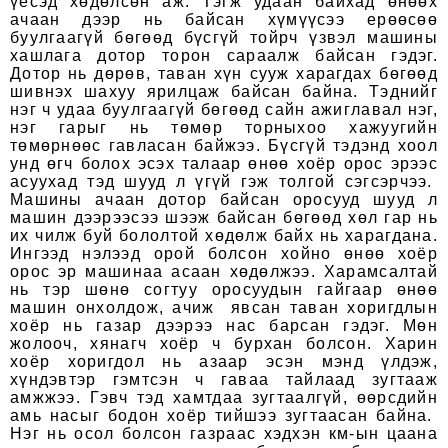
үесэд хөдөлсөн аж. Тэгж удаан байхад өнөөх
ачаан дээр нь байсан хүмүүсээ ерөөсөө
буулгаагүй бөгөөд бүсгүй тойрч үзвэл машины
хашлага дотор торон сараалж байсан гэдэг.
Дотор нь дөрөв, таван хүн сууж харагдах бөгөөд
шивнэх шахуу ярилцаж байсан байна. Тэднийг
нэг ч удаа буулгаагүй бөгөөд сайн ажиглавал нэг,
нэг гарыг нь төмөр торныхоо хажуугийн
төмөрнөөс гавласан байжээ. Бүсгүй тэдэнд хоол
унд өгч болох эсэх талаар өнөө хоёр орос эрээс
асуухад тэд шууд л үгүй гэж толгой сэгсэрчээ.
Машины ачаан дотор байсан оросууд шууд л
машин дээрээсээ шээж байсан бөгөөд хөл гар нь
их чилж буй бололтой хөдөлж байх нь харагдана.
Ингээд нэлээд орой болсон хойно өнөө хоёр
орос эр машинаа асаан хөдөлжээ. Харамсалтай
нь тэр шөнө согтуу оросуудын гайгаар өнөө
машин онхолдож, ачиж явсан таван хоригдлын
хоёр нь газар дээрээ нас барсан гэдэг. Мөн
жолооч, хянагч хоёр ч бурхан болсон. Харин
хоёр хоригдол нь азаар эсэн мэнд үлдэж,
хүндэвтэр гэмтсэн ч гаваа тайлаад зугтааж
амжжээ. Гэвч тэд хамтдаа зугтаалгүй, өөрсдийн
амь насыг бодон хоёр тийшээ зугтаасан байна.
Нэг нь осол болсон газраас хэдхэн км-ын цаана