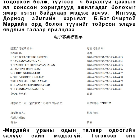
тодорхой болж, түүгээр ч барахгүй цаазын
ял сонссон хоригдлууд ажилладаг болохыг
ямар нэгэн байдлаар мэдэж авчээ. Ингээд
Дорнод аймгийн харьяат Б.Бат-Очиртой
Мардайн орд болон түүнийг тойрсон элдэв
явдлын талаар ярилцлаа.
-Мардайн ураны одын талаар одоогийн
залуус сайн мэдэхгүй. Тэгэхээр энэ