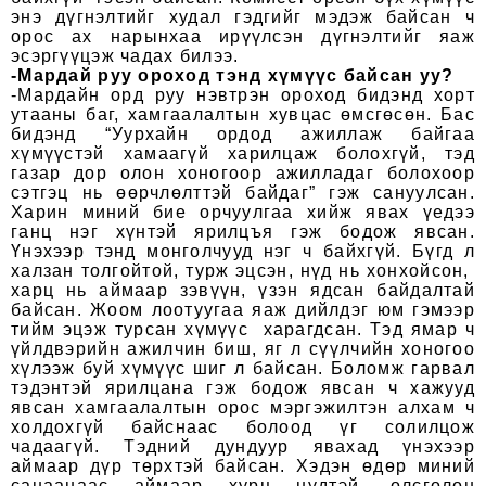
энэ дүгнэлтийг худал гэдгийг мэдэж байсан ч
орос ах нарынхаа ирүүлсэн дүгнэлтийг яаж
эсэргүүцэж чадах билээ.
-Мардай руу ороход тэнд хүмүүс байсан уу?
-Мардайн орд руу нэвтрэн ороход бидэнд хорт
утааны баг, хамгаалалтын хувцас өмсгөсөн. Бас
бидэнд “Уурхайн ордод ажиллаж байгаа
хүмүүстэй хамаагүй харилцаж болохгүй, тэд
газар дор олон хоногоор ажилладаг болохоор
сэтгэц нь өөрчлөлттэй байдаг” гэж сануулсан.
Харин миний бие орчуулгаа хийж явах үедээ
ганц нэг хүнтэй ярилцъя гэж бодож явсан.
Үнэхээр тэнд монголчууд нэг ч байхгүй. Бүгд л
халзан толгойтой, турж эцсэн, нүд нь хонхойсон,
харц нь аймаар зэвүүн, үзэн ядсан байдалтай
байсан. Жоом лоотуугаа яаж дийлдэг юм гэмээр
тийм эцэж турсан хүмүүс харагдсан. Тэд ямар ч
үйлдвэрийн ажилчин биш, яг л сүүлчийн хоногоо
хүлээж буй хүмүүс шиг л байсан. Боломж гарвал
тэдэнтэй ярилцана гэж бодож явсан ч хажууд
явсан хамгаалалтын орос мэргэжилтэн алхам ч
холдохгүй байснаас болоод үг солилцож
чадаагүй. Тэдний дундуур явахад үнэхээр
аймаар дүр төрхтэй байсан. Хэдэн өдөр миний
санаанаас аймаар хурц нүдтэй, өлсгөлөн