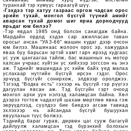
туранхай тэр хүмүүс гараагүй шүү.
-Гэхдээ тэр хатуу газраас оргож чадсан орос
эрийн тухай, монгол бүсгүй түүний амийг
аварсан тухай домог шиг яриа дорнодчууд
ярьдаг юм билээ?
-Тэр явдал 1985 онд болсон санагдаж байна.
Мардайн ордод хэдэн сар ажилласан таван
оросыг ачсан “УАЗ-66” машин худаг дээр очсон
юм билээ. Машинаас жолооч орос эр, хажуудаа
яваа буу барьсан эртэй хамт гарч ирээд худгаас
ус ууж цангаагаа тайлж, бас машиных нь мотор
халсан учраас хүйтэн ус хийхээр зогссон нь энэ
аж. Тэднийг машиндаа ус хийж байх үед малаа
услахаар нутгийн бүсгүй ирсэн гэдэг. Орос
эрчүүд бүсгүйг сонирхож, элдвээр оролджээ.
Тэгээд “Водка есть” гэхээр нь бүсгүй гэр рүүгээ
дагуулан явсан аж. Тэд бүсгүйн гэрт очоод
монгол архи уун нэлээд халамцсан байна. Хөл
дээрээ тогтож чадахгүй шахам мөртлөө явна гэж
зөрүүдлээд, сүүлдээ бие биедээ агсам тавиад
эхлэхээр нь айсандаа бүсгүй бушуухан
явуулахын түүс болжээ.
Тэднийд бараг гурав, дөрвөн цаг сууж багагүй
дайлуулж халамцсан тэд бүрэнхий болохын