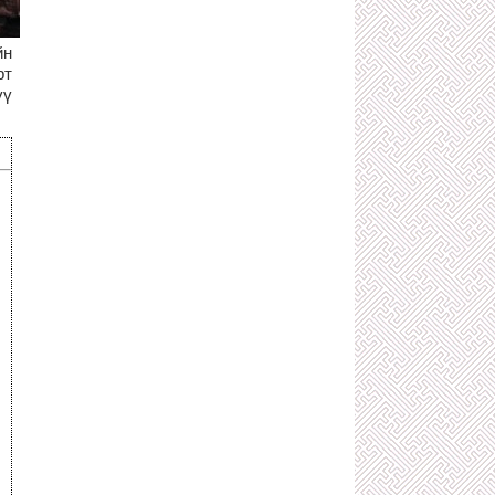
ТӨРИЙН ХАР ХЭРҮҮЛЧ
1 сарын өмнө
йн
500 ТЭРБУМЫГ АВСАН ХЯТАД
КОМПАНИЙН МӨНГӨӨР АЯЛСАН
рт
НИЙСЛЭЛИЙН ХУРГАН ДАРГА НАРТ
үү
ХАРИУЦЛАГА ТООЦЪЁ!
2 сарын өмнө
З.ТӨМӨРТӨМӨӨ, Ч.ТӨГСДЭЛГЭР
ХОЁРЫН ХОРШСОН ТӨГС ЛУЙВАР
2 сарын өмнө
ТӨРИЙН ӨМЧИЙН БОДЛОГО
ЗОХИЦУУЛАЛТЫН ГАЗАР ТӨРИЙН
БУС БАЙГУУЛЛАГЫН ӨМЧИЙГ
ЭЗЭМШИЛДЭЭ АВАХААР УЛАЙРЧ
БАЙНА
2 сарын өмнө
С.АМАРСАЙХАН: ХУУЛЬ ИРГЭНЭЭ
ХАМГААЛДАГ ШИГ ХУУЛЬ
САХИУЛАГЧДАА Ч ХАМГААЛДАГ
БАЙХ ЁСТОЙ!
2 сарын өмнө
Х.НЯМБААТАР, О.ЭНХБААТАР
НАРЫН УДИРДСАН УЛС ДАМНАСАН
АРХИДАЛТААС БОЛЖ НЭГЭН ЗАЛУУ
АМИА АЛДЖЭЭ
2 сарын өмнө