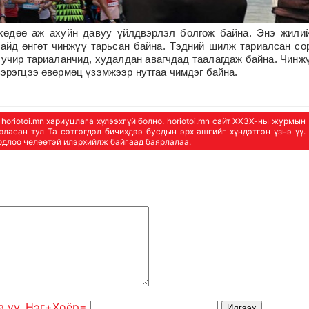
 хөдөө аж ахуйн давуу үйлдвэрлэл болгож байна. Энэ жили
байд өнгөт чинжүү тарьсан байна. Тэдний шилж тариалсан со
й учир тариаланчид, худалдан авагчдад таалагдаж байна.
Чинж
эрэгцээ өвөрмөц үзэмжээр нутгаа чимдэг байна.
oriotoi.mn хариуцлага хүлээхгүй болно. horiotoi.mn сайт ХХЗХ-ны журмын
арласан тул Та сэтгэгдэл бичихдээ бусдын эрх ашгийг хүндэтгэн үзнэ үү.
бодлоо чөлөөтэй илэрхийлж байгаад баярлалаа.
а уу. Нэг+Xoёp=