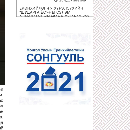
26 өдрийн өмнө
ЕРӨНХИЙЛӨГЧ У.ХҮРЭЛСҮХИЙН
“ШУДАРГА ЁС”-НЫ СЭЛЭМ
АЛИАЛАГЧДЫН ӨМНӨ ХУГАРАХ УУ?
1 сарын өмнө
ОЛИМПИЙН ЭРХ ОЛГОХ ШИРЭЭНИЙ
ТЕННИСНИЙ ОЛОН УЛСЫН
ТЭМЦЭЭН МОНГОЛД БОЛНО
1 сарын өмнө
ХОТЫН 8 НЭРИЙН БАРААНЫ
ДЭЛГҮҮРҮҮД ДАМПУУРЧ НИХТ
З.ТӨМӨРТӨМӨӨГИЙН “SEX SHOP”
ЦЭЦЭГЛЭН ХӨГЖЖЭЭ
1 сарын өмнө
ХУУЛЬЧ Г.ЭРДЭНЭБАТ: С.ЗОРИГИЙН
АЛЛАГЫГ УРДААС МАШ НАРИЙН
ТӨЛӨВЛӨСӨН БАЙСАН
йг
1 сарын өмнө
м.
П.ГАНБАЯР НАЧИНГ ТАМЛАЖ
ас
АЛСАН ЦАГДАА НАР ЯМАР Ч ЯЛ
АВААГҮЙ
ол
1 сарын өмнө
ан
а.
МЕГА ХУЛГАЙЧ Х.НЯМБААТАРЫГ
нд
“ШУВУУ АЖИЛЛАГААГААР” НЬ
ДӨНГӨЛӨН АВЧРАХ ЦАГ БОЛЖЭЭ!
ий