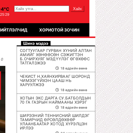
-4°C
:25:30
НИЙТЛЭЛЧИД
ХОРИОТОЙ ЗОЧИН
СОГТУУГААР ГУРВАН ХҮНИЙ АЛТАН
АМИЙГ ХӨНӨӨСӨН СЭЖИГТЭН
Б.ОЧИРХУЯГ МЭДҮҮЛЭГ ӨГӨХӨӨС
0
ТАТГАЛЗЖЭЭ
18 өдрийн өмнө
ЧЕКИСТ Н.ХАЯНХИРВААГ ШОРОНД
ЧИМЭЭГҮЙХЭН ЦААШ НЬ
ХАРУУЛЖЭЭ
18 өдрийн өмнө
ХОТЫН ЭКС ДАРГА СУ.БАТБОЛДЫН
70 ГА ГАЗРЫН НАЙМААНЫ ХЭРЭГ
18 өдрийн өмнө
ШИРЭЭНИЙ ТЕННИСНИЙ ШИЛДЭГ
ТАМИРЧИД ӨРСӨЛДӨХӨӨР
УЛААНБААТАР ХОТОД ХҮРЭЛЦЭН
ИРЛЭЭ