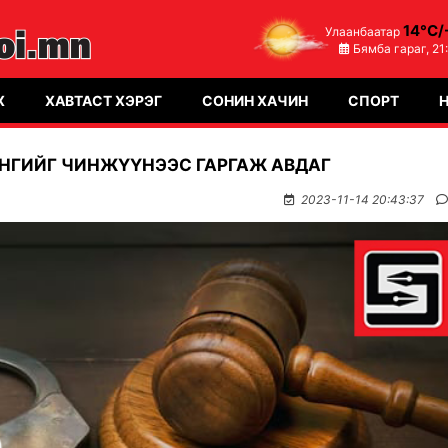
14°C/
Улаанбаатар
Бямба гараг,
21
Х
ХАВТАСТ ХЭРЭГ
СОНИН ХАЧИН
СПОРТ
ӨНГИЙГ ЧИНЖҮҮНЭЭС ГАРГАЖ АВДАГ
2023-11-14 20:43:37