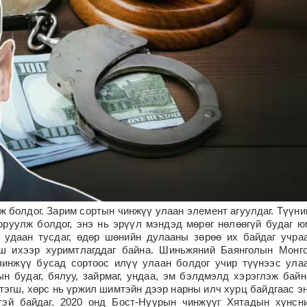
ж болдог. Зарим сортын чинжүү улаан элемент агуулдаг. Түүни
оруулж болдог, энэ нь эрүүл мэндэд мөрөг нөлөөгүй будаг ю
 удаан тусдаг, өдөр шөнийн дулааны зөрөө их байдаг учра
ш ихээр хуримтлагддаг байна.
Шиньжяний Баянголын Монг
чинжүү бусад сортоос илүү улаан болдог учир түүнээс ула
ын будаг, бялуу, зайрмаг, ундаа, эм бэлдмэлд хэрэглэж байн
 тэгш, хөрс нь үржил шимтэйн дээр нарны илч хурц байдгаас э
хтэй байдаг. 2020 онд Бост-Нуурын чинжүүг Хятадын хүнсн