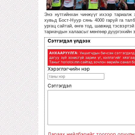
Энэ нутгийнхан чинжүүг ихээр тариалж
хувьд Бост-Нуур сянь 4000 гаруй га тал
ургац сайтай, өнгө тод, шавжид тэсвэртэ
тариачдын халаасыг мөнгөөр дүүргэхийн з
Сэтгэгдэл үлдээх
АНХААРУУЛГА:
Уншигчдын бичсэн сэтгэгдэлд h
дагуу зүй зохисгүй зарим үг, хэллэгийг хязга
Таныг horiotoi.mn сайтад зочлон өөрийн санал 
Хэрэглэгчийн нэр
Сэтгэгдэл
Дараах нийлбэрийг тоогоор оруулн