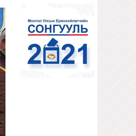
1 сарын өмнө
ДӨЧИН МЯНГАТЫН АТАМАНУУДЫН
НЭГ С.ХИШИГБУЯН
1 сарын өмнө
400 ИХ НАЯДЫН НӨӨЦТЭЙ
“БОРТЭЭГ”-ИЙГ Д.АМАРБАЯСГАЛАН
БУС АРД ТҮМЭН АШГИЙГ НЬ
ХҮРТЭХЭЭР БОЛЖЭЭ
1 сарын өмнө
КОМИНТЕРНЫ ЗААВРААР ДӨРВӨД
АРД УЛС БАЙГУУЛАХЫГ
САНААРХСАН З.ШИЖЭЭ,
Ө.БАДРАХЫН ТҮҮХ
1 сарын өмнө
"ГАЛЗУУ" БУМАА БУЮУ ЖҮЖИГЧИН
Т.ЦЭВЭЭНЖАВ УРЛАГИЙН ТӨЛӨӨ
БИЕЭ, СЭТГЭЛЭЭ ХАЙРЛАХГҮЙ
ЗҮТГЭСЭЭР 58 НАСАНДАА ТЭНГЭРТ
ДЭВШЖЭЭ
1 сарын өмнө
АТГ-Т ШАЛГАГДААД ЭХЭЛСЭН
ХОТЫН ЗАМ ЗАСВАРЫН ДАРГА
О.ЭНХБААТАР АЖЛАА ХИЙСЭЭР
БАЙХ УУ?!
1 сарын өмнө