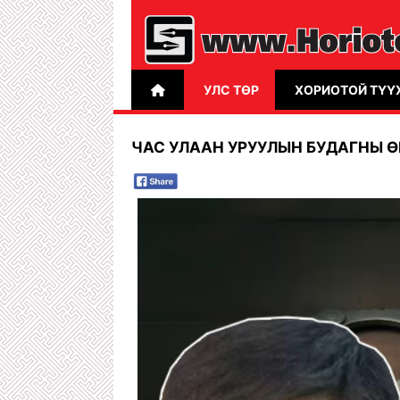
УЛС ТӨР
ХОРИОТОЙ ТҮҮ
ЧАС УЛААН УРУУЛЫН БУДАГНЫ 