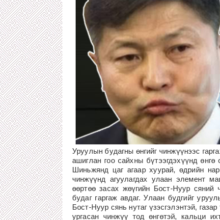
Уруулын будагны өнгийг чинжүүнээс гарга
ашиглан гоо сайхны бүтээгдэхүүнд өнгө 
Шиньжянд цаг агаар хуурай, өдрийн нар
чинжүүнд агуулагдах улаан элемент ма
өөртөө засах жөүгийн Бост-Нуур сяний 
будаг гаргаж авдаг. Улаан будгийг уруул
Бост-Нуур сянь нутаг үзэсгэлэнтэй, газар
ургасан чинжүү тод өнгөтэй, кальци и