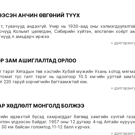
ЭЭСЭН АНЧИН ӨВГӨНИЙ ТҮҮХ
т, тувачууд андахгүй. Учир нь 1930-аад оны хэлмэгдүүлэлти
чүүд Колымт цөлөгдөн, Сибирийн хүйтэн, өлсгөлөн хоёрт а
атнууд л амьдарч иржээ
» дэлгэрэнг
Р ЗАМ АШИГЛАЛТАД ОРЛОО
 тэрэг Хятадын төв хэсгийн Хубэй мужийн Ухань хотод мягм
втомат тус галт тэрэг нь одоогоор 10.5 км-ийн урттай замт
йт 220 гаруй зорчигчийн багтаамжтай юм.
» дэлгэрэнг
АР ХӨДЛӨЛТ МОНГОЛД БОЛЖЭЭ
тийн идэвхтэй бүсэд хамрагддаг бөгөөд хамгийн хүчтэй газ
глэн үлдээсэн байдаг. 1957 оны 12 дугаар 4-нд Алтайн нуруу
 30 км байсан голомтод 11-12 балл хүрчээ.
» дэлгэрэнг