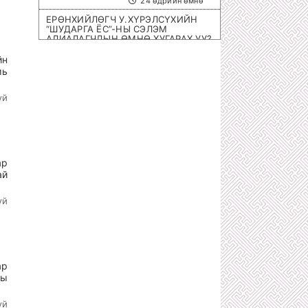
24 өдрийн өмнө
ЕРӨНХИЙЛӨГЧ У.ХҮРЭЛСҮХИЙН
“ШУДАРГА ЁС”-НЫ СЭЛЭМ
АЛИАЛАГЧДЫН ӨМНӨ ХУГАРАХ УУ?
1 сарын өмнө
йн
ОЛИМПИЙН ЭРХ ОЛГОХ ШИРЭЭНИЙ
мь
ТЕННИСНИЙ ОЛОН УЛСЫН
ТЭМЦЭЭН МОНГОЛД БОЛНО
үй
1 сарын өмнө
ХОТЫН 8 НЭРИЙН БАРААНЫ
ДЭЛГҮҮРҮҮД ДАМПУУРЧ НИХТ
З.ТӨМӨРТӨМӨӨГИЙН “SEX SHOP”
ЦЭЦЭГЛЭН ХӨГЖЖЭЭ
1 сарын өмнө
ар
ай
ХУУЛЬЧ Г.ЭРДЭНЭБАТ: С.ЗОРИГИЙН
АЛЛАГЫГ УРДААС МАШ НАРИЙН
ТӨЛӨВЛӨСӨН БАЙСАН
үй
1 сарын өмнө
П.ГАНБАЯР НАЧИНГ ТАМЛАЖ
АЛСАН ЦАГДАА НАР ЯМАР Ч ЯЛ
АВААГҮЙ
1 сарын өмнө
ар
ны
МЕГА ХУЛГАЙЧ Х.НЯМБААТАРЫГ
“ШУВУУ АЖИЛЛАГААГААР” НЬ
ДӨНГӨЛӨН АВЧРАХ ЦАГ БОЛЖЭЭ!
үй