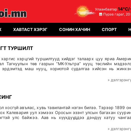
14°C/
Улаанбаатар
Пүрэв гараг,
20
Х
ХАВТАСТ ХЭРЭГ
СОНИН ХАЧИН
СПОРТ
ГТ ТУРШИЛТ
д харгис хэрцгий туршилтууд хийдэг талаарх цуу яриа Амери
ал Тагнуулын төв газрын “МК-Ультра” нууц төслийн мэдээл
 эрдэмтэд маш нууц, хориотой судалгаа хийсэн нь жинхэ
» дэлгэрэнг
СИНГ
л хосгүй авъяас, хувь тавилантай нэгэн билээ. Тэрээр 1899 о
ох Калевария уул хэмээх Оросын эзэнт улсын багахан суури
гтэй улс байжээ. Аав нь хүүхдүүддээ дэндүү хатуу чанга
» дэлгэрэнг