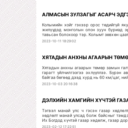
АЛМАСЫН ЗУЛЗАГЫГ АСАРЧ ЭДГ
Колымийн хойг гэхээр орос төдийгүй яку
жилүүдэд монголын олон зуун буриад эр
тавьсан болохоор тэр. Колымт зөвхөн ца
2023-10-11 18:29:02
ХЯТАДЫН АНХНЫ АГААРЫН ТӨМӨ
Хятадын анхны агаарын төмөр замын галт
гарагт үйлчилгээгээ эхлүүллээ. Бүрэн а
байгаа бөгөөд дээд хурд нь 60 км/цаг, ни
2023-10-03 20:16:38
ДЭЛХИЙН ХАМГИЙН ХҮЧТЭЙ ГАЗ
Тэгвэл манай улс ч гэсэн газар хөдлөл
хөдлөлт манай улсад болж байсныг тэмдэ
Их Богдод хүчтэй газар хөдөлж, газар дор
2023-02-12 17:22:51