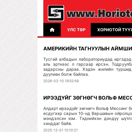
УЛС ТӨР
ХОРИОТОЙ ТҮҮ
АМЕРИКИЙН ТАГНУУЛЫН АЙМШИ
Тусгай албадын лабор­а­ториудад иргэдэ
аль эртнээс л гарсаар ирсэн. Тодруулб
задарсны дараа. Хэдэн жилийн туршид
дуулиан болж байлаа.
2026-02-10 19:52:59
ИРЭЭДҮЙГ ЗӨГНӨГЧ ВОЛЬФ МЕС
Алдарт ирээдүйг зөгнөгч Вольф Мессинг бо
есдүгээр сарын 10-нд Варшавын ойролцо
мэндэлсэн юм. Тэднийхэн дэндүү шүтлэ
ханддаг байв.
2025-12-01 15:10:21