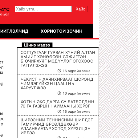
-4°C
:51:53
НИЙТЛЭЛЧИД
ХОРИОТОЙ ЗОЧИН
СОГТУУГААР ГУРВАН ХҮНИЙ АЛТАН
АМИЙГ ХӨНӨӨСӨН СЭЖИГТЭН
Б.ОЧИРХУЯГ МЭДҮҮЛЭГ ӨГӨХӨӨС
кт
ТАТГАЛЗЖЭЭ
эл
16 өдрийн өмнө
нэ
ЧЕКИСТ Н.ХАЯНХИРВААГ ШОРОНД
ЧИМЭЭГҮЙХЭН ЦААШ НЬ
үй
ХАРУУЛЖЭЭ
16 өдрийн өмнө
ХОТЫН ЭКС ДАРГА СУ.БАТБОЛДЫН
70 ГА ГАЗРЫН НАЙМААНЫ ХЭРЭГ
16 өдрийн өмнө
ны
нд
ШИРЭЭНИЙ ТЕННИСНИЙ ШИЛДЭГ
ар
ТАМИРЧИД ӨРСӨЛДӨХӨӨР
УЛААНБААТАР ХОТОД ХҮРЭЛЦЭН
ИРЛЭЭ
үй