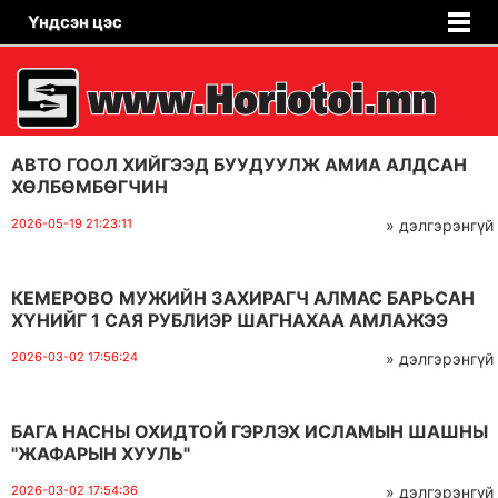
Үндсэн цэс
АВТО ГООЛ ХИЙГЭЭД БУУДУУЛЖ АМИА АЛДСАН
ХӨЛБӨМБӨГЧИН
2026-05-19 21:23:11
» дэлгэрэнгүй
КЕМЕРОВО МУЖИЙН ЗАХИРАГЧ АЛМАС БАРЬСАН
ХҮНИЙГ 1 САЯ РУБЛИЭР ШАГНАХАА АМЛАЖЭЭ
2026-03-02 17:56:24
» дэлгэрэнгүй
БАГА НАСНЫ ОХИДТОЙ ГЭРЛЭХ ИСЛАМЫН ШАШНЫ
"ЖАФАРЫН ХУУЛЬ"
2026-03-02 17:54:36
» дэлгэрэнгүй