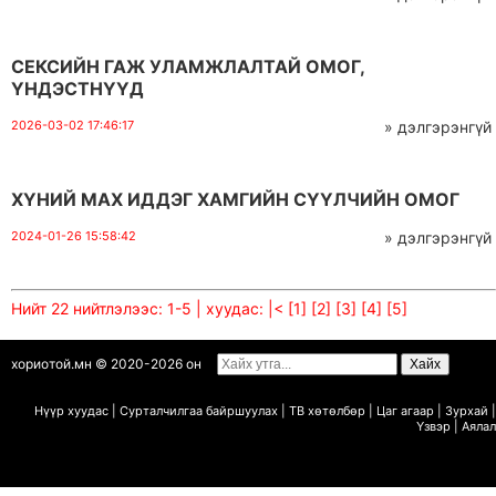
СЕКСИЙН ГАЖ УЛАМЖЛАЛТАЙ ОМОГ,
ҮНДЭСТНҮҮД
2026-03-02 17:46:17
» дэлгэрэнгүй
ХҮНИЙ МАХ ИДДЭГ ХАМГИЙН СҮҮЛЧИЙН ОМОГ
2024-01-26 15:58:42
» дэлгэрэнгүй
Нийт 22 нийтлэлээс: 1-5 | хуудас:
|<
[1]
[2]
[3]
[4]
[5]
хориотой.мн © 2020-2026 он
Нүүр хуудас
|
Сурталчилгаа байршуулах
|
ТВ х
ө
т
ө
лб
ө
р
|
Цаг агаар
|
Зурхай
|
Ү
звэр
|
Аялал