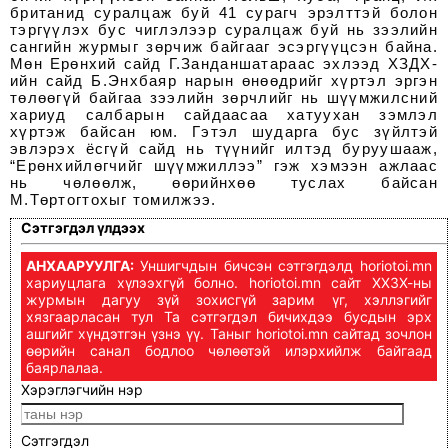
британид суралцаж буй 41 сурагч эрэлттэй болон
тэргүүлэх бус чиглэлээр суралцаж буй нь зээлийн
сангийн журмыг зөрчиж байгааг эсэргүүцсэн байна.
Мөн Ерөнхий сайд Г.Занданшатараас эхлээд ХЗДХ-
ийн сайд Б.Энхбаяр нарын өнөөдрийг хүртэл эргэн
төлөөгүй байгаа зээлийн зөрчлийг нь шүүмжилсний
хариуд салбарын сайдаасаа хатуухан зэмлэл
хүртэж байсан юм. Гэтэл шударга бус зүйлтэй
эвлэрэх ёсгүй сайд нь түүнийг илтэд буруушааж,
“Ерөнхийлөгчийг шүүмжиллээ” гэж хэмээн ажлаас
нь чөлөөлж, өөрийнхөө туслах байсан
М.Төртогтохыг томилжээ.
Сэтгэгдэл үлдээх
АНХААРУУЛГА:
Уншигчдын бичсэн сэтгэгдэлд horiotoi.mn
хариуцлага хүлээхгүй болно. horiotoi.mn сайт ХХЗХ-ны
журмын дагуу зүй зохисгүй зарим үг, хэллэгийг
хязгаарласан тул Та сэтгэгдэл бичихдээ бусдын эрх
ашгийг хүндэтгэн үзнэ үү. Таныг horiotoi.mn сайтад зочлон
өөрийн санал бодлоо чөлөөтэй илэрхийлж байгаад
баярлалаа.
Хэрэглэгчийн нэр
Сэтгэгдэл