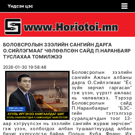
Үндсэн цэс
БОЛОВСРОЛЫН ЗЭЭЛИЙН САНГИЙН ДАРГА
О.СИЙЛЭГМААГ ЧӨЛӨӨЛСӨН САЙД П.НАРАНБАЯР
ТУСЛАХАА ТОМИЛЖЭЭ
2026-01-30 19:58:48
Боловсролын зээлийн
сангийн Ажлын албаны
дарга О.Сийлэгмааг "Ёс
зүйн зөрчил гаргасан"
гэж үзэн, үүрэгт ажлаас
нь чөлөөлжээ. Тэрээр
Боловсролын сайд
П.Наранбаярыг "БЗС-
гийн тэтгэлгээр
суралцагчдын тоог 13-
аар хэтрүүлсэн нь зээлийн сангийн журам зөрчсөн"
гэж үзэн, холбогдох албан тушаалтнуудад албан
бичиг хүргүүлсэн байна. Польш, Куба, Франц, Их