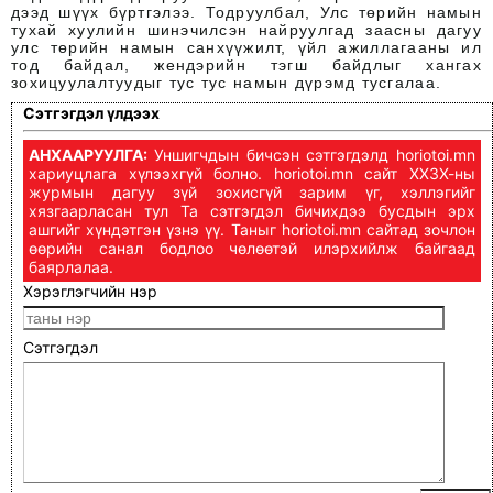
дээд шүүх бүртгэлээ.
Тодруулбал, Улс төрийн намын
тухай хуулийн шинэчилсэн найруулгад заасны дагуу
улс төрийн намын санхүүжилт, үйл ажиллагааны ил
тод байдал, жендэрийн тэгш байдлыг хангах
зохицуулалтуудыг тус тус намын дүрэмд тусгалаа.
Сэтгэгдэл үлдээх
АНХААРУУЛГА:
Уншигчдын бичсэн сэтгэгдэлд horiotoi.mn
хариуцлага хүлээхгүй болно. horiotoi.mn сайт ХХЗХ-ны
журмын дагуу зүй зохисгүй зарим үг, хэллэгийг
хязгаарласан тул Та сэтгэгдэл бичихдээ бусдын эрх
ашгийг хүндэтгэн үзнэ үү. Таныг horiotoi.mn сайтад зочлон
өөрийн санал бодлоо чөлөөтэй илэрхийлж байгаад
баярлалаа.
Хэрэглэгчийн нэр
Сэтгэгдэл