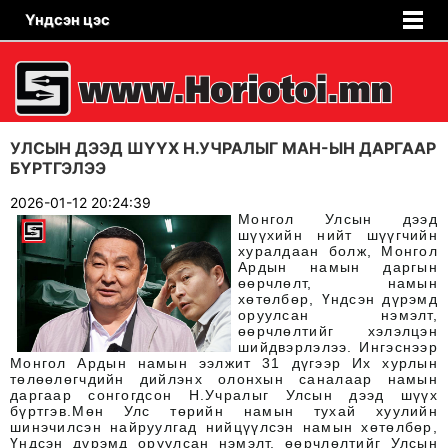
Үндсэн цэс
УЛСЫН ДЭЭД ШҮҮХ Н.УЧРАЛЫГ МАН-ЫН ДАРГААР
БҮРТГЭЛЭЭ
2026-01-12 20:24:39
Монгол Улсын дээд
шүүхийн нийт шүүгчийн
хуралдаан болж, Монгол
Ардын намын даргын
өөрчлөлт, намын
хөтөлбөр, Үндсэн дүрэмд
оруулсан нэмэлт,
өөрчлөлтийг хэлэлцэн
шийдвэрлэлээ.
Ингэснээр
Монгол Ардын намын ээлжит 31 дүгээр Их хурлын
төлөөлөгчдийн дийлэнх олонхын саналаар намын
даргаар сонгогдсон Н.Учралыг Улсын дээд шүүх
бүртгэв.
Мөн Улс төрийн намын тухай хуулийн
шинэчилсэн найруулгад нийцүүлсэн намын хөтөлбөр,
Үндсэн дүрэмд оруулсан нэмэлт, өөрчлөлтийг Улсын