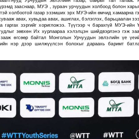
аалтнууд Урчуудын эвлэлийн газар, байрыг тал талаас 
үрэмд зааснаар, МУЭ , зураач урчуудын холбоод болон харь
нтэй холбоотой газар эзэмших эрх МУЭ-ийн өмчид хамаарна г
увааж авах, хувьдаа авах, ашиглах, бэлэглэх, барьцаалан зэ
а гаргах зэргийг хоригложээ. Түүгээр ч барахгүй МУЭ-ийн 
суудлыг зөвхөн Их хурлаараа хэлэлцэн шийдвэрлэнэ гэж за
 зааж өгсөөр байтал Монголын Урчуудын эвлэлийн үе үеи
дийн нэр дээр шилжүүлсэн болохыг дараахь баримт батл