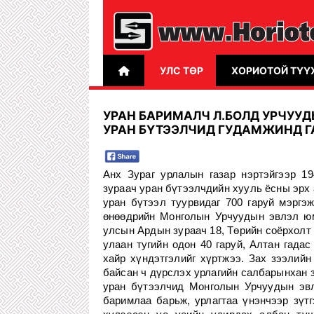
УЛС ТӨР
ХОРИОТОЙ ТҮҮ
УРАН БАРИМАЛЧ Л.БОЛД УРЧУУД
УРАН БҮТЭЭЛЧИД ГУДАМЖИНД Г
Анх Зураг урлалын газар нэртэйгээр 19
зураач уран бүтээлчдийн хууль ёсны эрх 
уран бүтээл туурвидаг 700 гаруй мэргэж
өнөөдрийн Монголын Урчуудын эвлэл 
улсын Ардын зураач 18, Төрийн соёрхолт 1
улаан тугийн одон 40 гаруй, Алтан гадас
хайр хүндэтгэлийг хүртжээ. Зах зээлийн
байсан ч дүрслэх урлагийн салбарынхан з
уран бүтээлчид Монголын Урчуудын эвл
баримлаа барьж, урлагтаа үнэнчээр зүтг