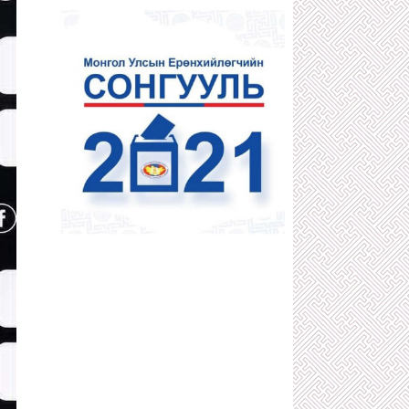
1 сарын өмнө
ДӨЧИН МЯНГАТЫН АТАМАНУУДЫН
НЭГ С.ХИШИГБУЯН
1 сарын өмнө
400 ИХ НАЯДЫН НӨӨЦТЭЙ
“БОРТЭЭГ”-ИЙГ Д.АМАРБАЯСГАЛАН
БУС АРД ТҮМЭН АШГИЙГ НЬ
ХҮРТЭХЭЭР БОЛЖЭЭ
1 сарын өмнө
КОМИНТЕРНЫ ЗААВРААР ДӨРВӨД
АРД УЛС БАЙГУУЛАХЫГ
САНААРХСАН З.ШИЖЭЭ,
Ө.БАДРАХЫН ТҮҮХ
1 сарын өмнө
"ГАЛЗУУ" БУМАА БУЮУ ЖҮЖИГЧИН
Т.ЦЭВЭЭНЖАВ УРЛАГИЙН ТӨЛӨӨ
БИЕЭ, СЭТГЭЛЭЭ ХАЙРЛАХГҮЙ
ЗҮТГЭСЭЭР 58 НАСАНДАА ТЭНГЭРТ
ДЭВШЖЭЭ
1 сарын өмнө
АТГ-Т ШАЛГАГДААД ЭХЭЛСЭН
ХОТЫН ЗАМ ЗАСВАРЫН ДАРГА
О.ЭНХБААТАР АЖЛАА ХИЙСЭЭР
БАЙХ УУ?!
1 сарын өмнө