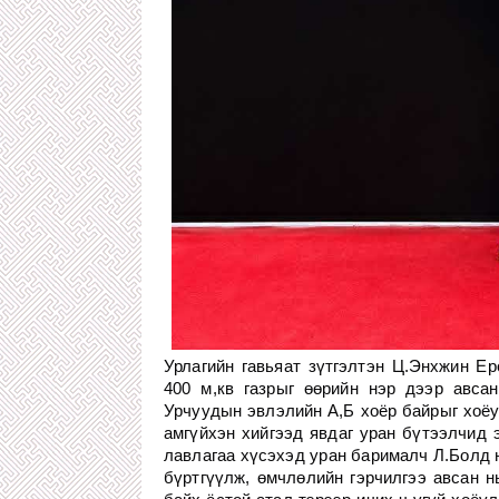
Урлагийн гавьяат зүтгэлтэн Ц.Энхжин 
400 м,кв газрыг өөрийн нэр дээр авса
Урчуудын эвлэлийн А,Б хоёр байрыг хоёу
амгүйхэн хийгээд явдаг уран бүтээлчид 
лавлагаа хүсэхэд уран барималч Л.Болд 
бүртгүүлж, өмчлөлийн гэрчилгээ авсан н