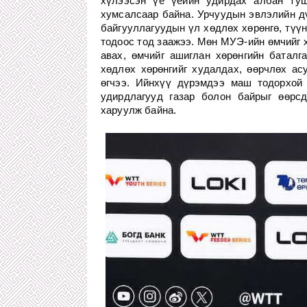
хүлээсэн үе үеийн удирдах албан туш
хумсалсаар байна. Урчуудын эвлэлийн д
байгууллагуудын үл хөдлөх хөрөнгө, түү
тодоос тод заажээ. Мөн МУЭ-ийн өмчийг х
авах, өмчийг ашиглан хөрөнгийн баталга
хөдлөх хөрөнгийг худалдах, өөрчлөх а
өгчээ. Ийнхүү дүрэмдээ маш тодорхой
удирдлагууд газар болон байрыг өөрс
харуулж байна.