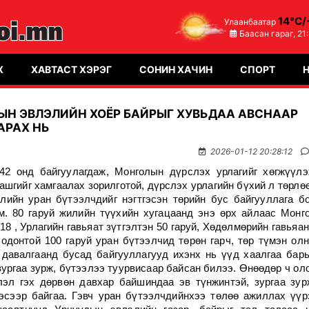
14°C/
Улаанбаатар
Баасан гараг,
21
Х
ХАВТАСТ ХЭРЭГ
СОНИН ХАЧИН
СПОРТ
ЫН ЭВЛЭЛИЙН ХОЁР БАЙРЫГ ХУВЬДАА АВСНААР
АРАХ НЬ
2026-01-12 20:28:12
42 онд байгуулагдаж, Монголын дүрслэх урлагийг хөгжүүлэ
ашгийг хамгаалах зорилготой, дүрслэх урлагийн бүхий л төрлө
лийн уран бүтээлчдийг нэгтгэсэн төрийн бус байгууллага б
юм.
80 гаруй жилийн түүхийн хугацаанд энэ өрх айлаас Монг
8 , Урлагийн гавьяат зүтгэлтэн 50 гаруй, Хөдөлмөрийн гавьяа
 одонтой 100 гаруй уран бүтээлчид төрөн гарч, төр түмэн ол
 давалгаанд бусад байгууллагууд ихэнх нь үүд хаалгаа бар
ургаа зурж, бүтээлээ туурвисаар байсан билээ. Өнөөдөр ч ол
эл гэх дөрвөн давхар байшиндаа эв түнжинтэй, зургаа зур
эсээр байгаа. Гэвч уран бүтээлчдийнхээ төлөө ажиллах үүр