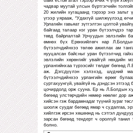
байх ёстой атал тэрээр ичих ч үгүй хоёул
чадвар муутай улсын бүртгэгчийн толгой
20 жилийн хугацаанд тэрээр энэ зальт 
үгээр уярааж, “Удахгүй шилжүүлээд өгчи
Урлагийн гавьяат зүтгэлтэн цолтой увайг
байгаад талаар нэг уран бүтээлчдээ та
төвд байрлалтай Урчуудын эвлэлийн ба
өмнөх бүх Ерөнхийлөгч нар Л.Болды
бүтээлчдийнхээ төлөө ажиллах ам танга
нууцалсан байсныг уран бүтээлчид гайх
эвлэлийн хөрөнгийг увайгүй нөхдийн м
урлангийнхаа түрээсийг төлдөг бөгөөд Л.
аж. Дэгсдүүлэн хэлэхэд, шүдний м
бүтээлчдийнхээ урлангийн өрөөг булаа
суртахуунгүй, увайгүй нь дэндсэн этгээд
цочирдолд орж сууна. Ер нь Л.Болдын ху
бөгөөд улстөрчдийн нөмөр нөөлөг дор аж
хийсэн гэж бардамнадаг түүний зураг төс
шоолж суудаг бөгөөд ямар ч судалгаа, эр
хийлгэж ирсэн хөшөөнд нь сэтгэл дундуур
зарсан бөгөөд тендерт ч оролгүй танил 
болно.