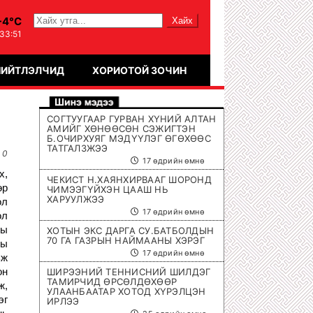
-4°C
:33:52
НИЙТЛЭЛЧИД
ХОРИОТОЙ ЗОЧИН
СОГТУУГААР ГУРВАН ХҮНИЙ АЛТАН
АМИЙГ ХӨНӨӨСӨН СЭЖИГТЭН
Б.ОЧИРХУЯГ МЭДҮҮЛЭГ ӨГӨХӨӨС
ТАТГАЛЗЖЭЭ
0
17 өдрийн өмнө
х,
ЧЕКИСТ Н.ХАЯНХИРВААГ ШОРОНД
өр
ЧИМЭЭГҮЙХЭН ЦААШ НЬ
ХАРУУЛЖЭЭ
ол
17 өдрийн өмнө
ол
ны
ХОТЫН ЭКС ДАРГА СУ.БАТБОЛДЫН
70 ГА ГАЗРЫН НАЙМААНЫ ХЭРЭГ
ны
17 өдрийн өмнө
ьж
он
ШИРЭЭНИЙ ТЕННИСНИЙ ШИЛДЭГ
ТАМИРЧИД ӨРСӨЛДӨХӨӨР
ж,
УЛААНБААТАР ХОТОД ХҮРЭЛЦЭН
эг
ИРЛЭЭ