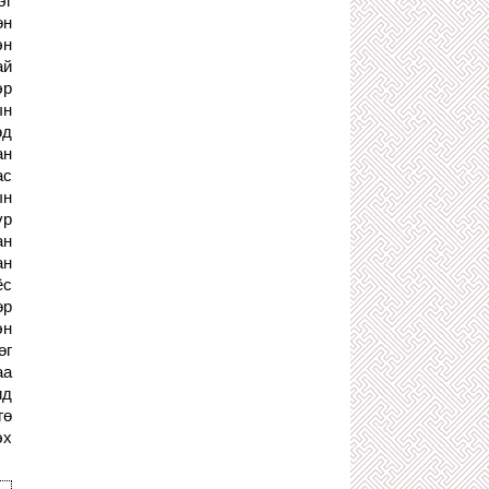
эг
өн
ХОТЫН АВЛИГАЧДЫН УУРАГ ТАРХИ
БОЛСОН О.ЭНХБААТАРЫГ ХУУЛИЙН
эн
ГАДНА ҮЛДЭЭХ ВИЙ!
ай
2 сарын өмнө
эр
ЭХИЙГЭЭ АВРАХЫН ТУЛД ГУРВАН
ын
ОРГОДЛЫГ ХӨНӨӨСӨН ХҮҮ
өд
2 сарын өмнө
ан
Ю.ЦЭДЭНБАЛЫН ДОР АЖИЛЛАЖ
ас
БАЙСАН НАХЯ-НЫ АЛУУРЧИД
ын
2 сарын өмнө
үр
ХОТЫН ЗАМ ЗАСВАРЫН ДАРГА
ан
О.ЭНХБААТАР ГЭГЧ ЯСНЫ
ан
АВЛИГАЧИЙГ ХУУЛЬ ДУУДАХ ЦАГ
БОЛСОН!
ёс
2 сарын өмнө
өр
эн
ЭЛСЭЛТИЙН ШАЛГАЛТЫН
ДАВТЛАГА ӨГӨХ НЭРЭЭР
өг
СУРАГЧДЫГ ХҮЧИРХИЙЛСЭН ХЭРЭГ
аа
ЮУ БОЛЖ ДУУСАВ?
ид
2 сарын өмнө
гө
Х.БАТТУЛГА, С.БАЯРЦОГТ ХОЁРЫН
эх
ХЭН НЬ УЛСАА ХОРЛОСОН БЭ?
2 сарын өмнө
ХҮНИЙ АМЬ ХӨНӨӨСӨН ХЭРЭГ