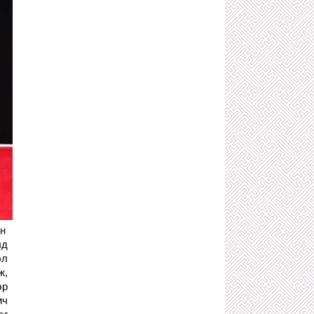
ТӨРИЙН ХАР ХЭРҮҮЛЧ
1 сарын өмнө
500 ТЭРБУМЫГ АВСАН ХЯТАД
КОМПАНИЙН МӨНГӨӨР АЯЛСАН
НИЙСЛЭЛИЙН ХУРГАН ДАРГА НАРТ
ХАРИУЦЛАГА ТООЦЪЁ!
1 сарын өмнө
З.ТӨМӨРТӨМӨӨ, Ч.ТӨГСДЭЛГЭР
ХОЁРЫН ХОРШСОН ТӨГС ЛУЙВАР
1 сарын өмнө
ТӨРИЙН ӨМЧИЙН БОДЛОГО
ЗОХИЦУУЛАЛТЫН ГАЗАР ТӨРИЙН
БУС БАЙГУУЛЛАГЫН ӨМЧИЙГ
ЭЗЭМШИЛДЭЭ АВАХААР УЛАЙРЧ
БАЙНА
2 сарын өмнө
С.АМАРСАЙХАН: ХУУЛЬ ИРГЭНЭЭ
ХАМГААЛДАГ ШИГ ХУУЛЬ
САХИУЛАГЧДАА Ч ХАМГААЛДАГ
йн
БАЙХ ЁСТОЙ!
лд
2 сарын өмнө
эл
Х.НЯМБААТАР, О.ЭНХБААТАР
ж,
НАРЫН УДИРДСАН УЛС ДАМНАСАН
эр
АРХИДАЛТААС БОЛЖ НЭГЭН ЗАЛУУ
АМИА АЛДЖЭЭ
мч
2 сарын өмнө