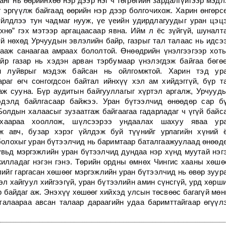
анг нь өөрийнхөө нэр дээр нэг ч төгрөгийн зардалгүйгээр мэдл
г эргүүлж байгаад өөрийн нэр дээр болгочихож. Харин өнгөрс
үйлдлээ тун чадмаг нууж, үе үеийн удирдлагуудыг уран цэц
хнө” гэх мэтээр аргацаасаар явна. Ийм л ёс зүйгүй, шуналт
үй нөхөд Урчуудын эвлэлийн байр, газрыг тал талаас нь идсэ
рааж санаагаа амраах бололтой. Өнөөдрийн үнэлгээгээр хот
йр газар нь хэдэн арван тэрбумаар үнэлэгдэж байгаа бөгө
н луйврыг мэдэж байсан нь ойлгомжтой. Харин тэд ур
раг өгч сонгогдсон байтал ийнхүү хэл ам хийдэггүй, бүр т
аж сууна. Бүр аудитын байгууллагыг хүртэл аргалж, Урчууд
эдэлд байлгасаар байжээ. Уран бүтээлчид өнөөдөр сар б
Болдын халаасыг зузаатгаж байгаагаа гадарладаг ч үгүй байс
ахаараа хооллож, шүлсээрээ ундаалах шахуу яваа ур
ж авч, бузар хэрэг үйлдэж буй түүнийг урлагийн хүний 
 болохыг уран бүтээлчид нь баримтаар баталгаажуулаад өнөөд
вьд мэргэжлийн уран бүтээлчид дундаа нэр хүнд муутай нэг
илладаг нэгэн гэнэ. Төрийн ордны өмнөх Чингис хааны хөшө
лийг гаргасан хөшөөг мэргэжлийн уран бүтээлчид нь өвөр зуур
эл хайгуул хийгээгүй, уран бүтээлийн амин сүнсгүй, урд хөрш
 байдаг аж. Энэхүү хөшөөг хийхэд улсын төсвөөс багагүй мөн
талаараа авсан талаар дараагийн удаа баримттайгаар өгүүл