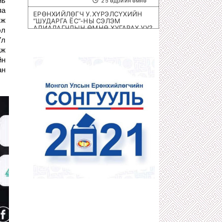
нь
25 өдрийн өмнө
яа
ЕРӨНХИЙЛӨГЧ У.ХҮРЭЛСҮХИЙН
эж
“ШУДАРГА ЁС”-НЫ СЭЛЭМ
АЛИАЛАГЧДЫН ӨМНӨ ХУГАРАХ УУ?
эл
1 сарын өмнө
Үл
аж
ОЛИМПИЙН ЭРХ ОЛГОХ ШИРЭЭНИЙ
ТЕННИСНИЙ ОЛОН УЛСЫН
йн
ТЭМЦЭЭН МОНГОЛД БОЛНО
ан
1 сарын өмнө
ХОТЫН 8 НЭРИЙН БАРААНЫ
ДЭЛГҮҮРҮҮД ДАМПУУРЧ НИХТ
З.ТӨМӨРТӨМӨӨГИЙН “SEX SHOP”
ЦЭЦЭГЛЭН ХӨГЖЖЭЭ
1 сарын өмнө
ХУУЛЬЧ Г.ЭРДЭНЭБАТ: С.ЗОРИГИЙН
АЛЛАГЫГ УРДААС МАШ НАРИЙН
ТӨЛӨВЛӨСӨН БАЙСАН
1 сарын өмнө
П.ГАНБАЯР НАЧИНГ ТАМЛАЖ
АЛСАН ЦАГДАА НАР ЯМАР Ч ЯЛ
АВААГҮЙ
1 сарын өмнө
МЕГА ХУЛГАЙЧ Х.НЯМБААТАРЫГ
“ШУВУУ АЖИЛЛАГААГААР” НЬ
ДӨНГӨЛӨН АВЧРАХ ЦАГ БОЛЖЭЭ!