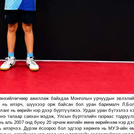
Ерөнхийлөгчөөр ажиллаж байхдаа Монголын урчуудын эвлэли
н нь илэрч, шүүхээр орж байсан бол уран барималч Л.Бо
ланг нь өөрийн нэр дээр бүртгүүлжээ. Урдах уран бүтээлээ х
энэ талаар саяхан мэдэж, Улсын бүртгэлийн газраас тодруул
нь аль 2007 онд буюу 20 орчим жилийн өмнө өөрийнхөө нэр дэ
ь илэрчээ. Дүрэм ёсоороо бол эдгээр хөрөнгө нь МУЭ-ийн ө